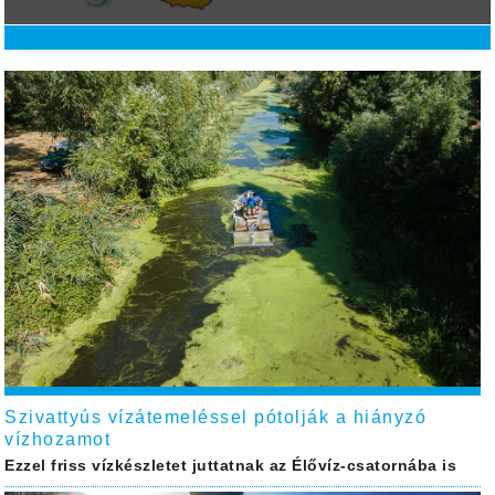
Szivattyús vízátemeléssel pótolják a hiányzó
vízhozamot
Ezzel friss vízkészletet juttatnak az Élővíz-csatornába is