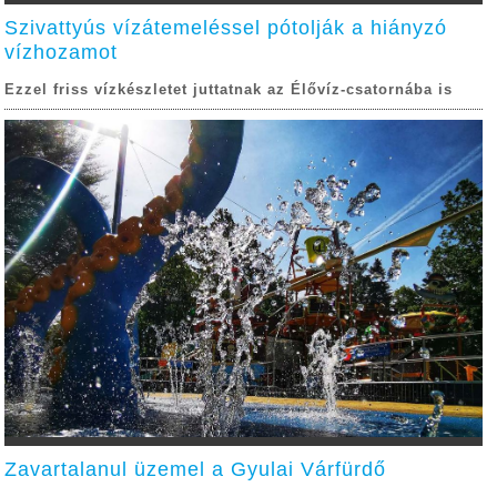
Szivattyús vízátemeléssel pótolják a hiányzó
vízhozamot
Ezzel friss vízkészletet juttatnak az Élővíz-csatornába is
Zavartalanul üzemel a Gyulai Várfürdő