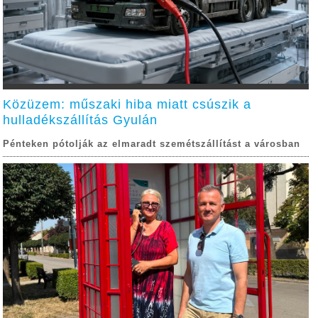
Közüzem: műszaki hiba miatt csúszik a
hulladékszállítás Gyulán
Pénteken pótolják az elmaradt szemétszállítást a városban