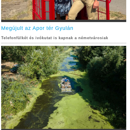
Megújult az Apor tér Gyulán
Telefonfülkét és ivókutat is kapnak a németvárosiak