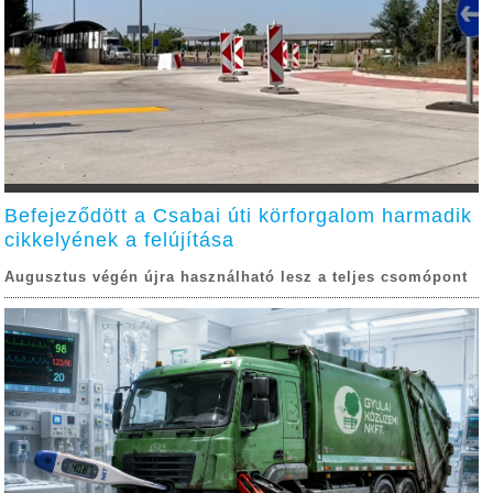
Befejeződött a Csabai úti körforgalom harmadik
cikkelyének a felújítása
Augusztus végén újra használható lesz a teljes csomópont