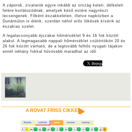
A záporok, zivatarok egyre inkább az ország keleti, délkeleti
felére korlátozódnak, amelyek késő estére nagyrészt
lecsengenek. Főként északkeleten, illetve napközben a
Dunántúlon is élénk, szerdán néhol erős lökések kísérik az
északias szelet.
A legalacsonyabb éjszakai hőmérséklet 9 és 16 fok között
alakul. A legmagasabb nappali hőmérséklet csütörtökön 20 és
26 fok között várható, de a legtovább felhős nyugati tájakon
ennél néhány fokkal hűvösebb maradhat az idő.
A ROVAT FRISS CIKKEI