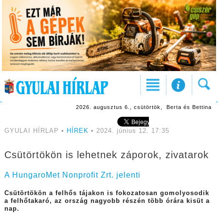
2026. augusztus 6., csütörtök, Berta és Bettina
GYULAI HÍRLAP •
HÍREK
• 2024. június 12. 17:35
Csütörtökön is lehetnek záporok, zivatarok
A HungaroMet Nonprofit Zrt. jelenti
Csütörtökön a felhős tájakon is fokozatosan gomolyosodik
a felhőtakaró, az ország nagyobb részén több órára kisüt a
nap.