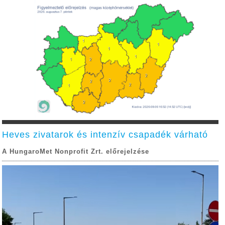
Heves zivatarok és intenzív csapadék várható
A HungaroMet Nonprofit Zrt. előrejelzése