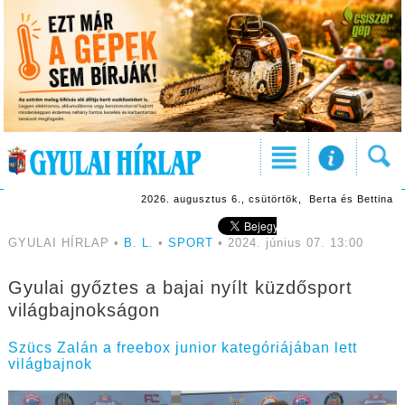
2026. augusztus 6., csütörtök, Berta és Bettina
GYULAI HÍRLAP •
B. L.
•
SPORT
• 2024. június 07. 13:00
Gyulai győztes a bajai nyílt küzdősport
világbajnokságon
Szücs Zalán a freebox junior kategóriájában lett
világbajnok