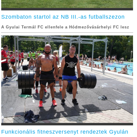
Szombaton startol az NB III.-as futballszezon
A Gyulai Termál FC ellenfele a Hódmezővásárhelyi FC lesz
Funkcionális fitneszversenyt rendeztek Gyulán