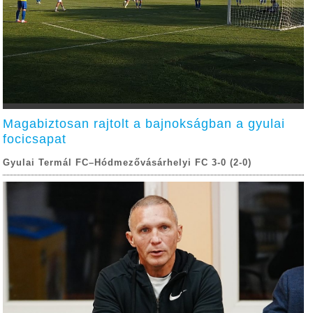
Magabiztosan rajtolt a bajnokságban a gyulai
focicsapat
Gyulai Termál FC–Hódmezővásárhelyi FC 3-0 (2-0)