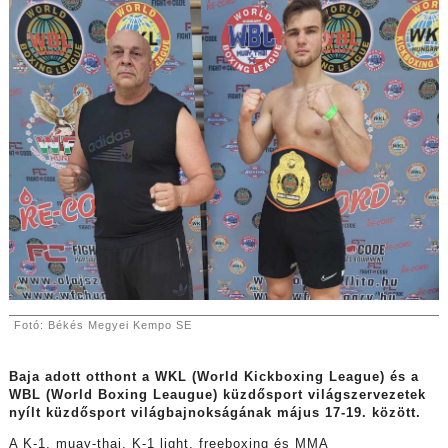
Fotó: Békés Megyei Kempo SE
Baja adott otthont a WKL (World Kickboxing League) és a
WBL (World Boxing Leaugue) küzdősport világszervezetek
nyílt küzdősport világbajnokságának május 17-19. között.
A K-1, muay-thai, K-1 light, freeboxing és MMA