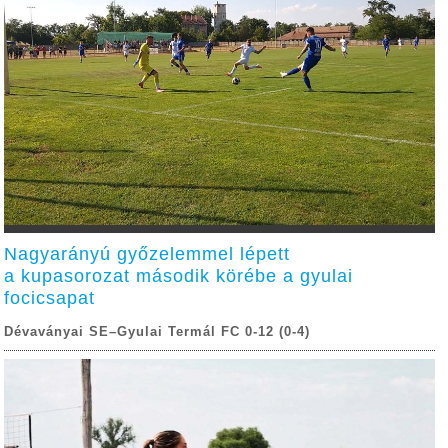
Nagyarányú győzelemmel lépett
a kupasorozat második körébe a gyulai
focicsapat
Dévaványai SE–Gyulai Termál FC 0-12 (0-4)