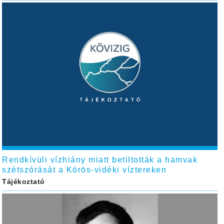
Rendkívüli vízhiány miatt betiltották a hamvak
szétszórását a Körös-vidéki víztereken
Tájékoztató