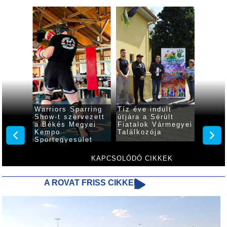
rcok a
Warriors Sparring
Tíz éve indult
Gőzerő
m
Show-t szervezett
útjára a Sérült
készül
a Békés Megyei
Fiatalok Vármegyei
Night 
Kempo
Találkozója
gyulai
Sportegyesület
küzdős
KAPCSOLÓDÓ CIKKEK
A ROVAT FRISS CIKKEI