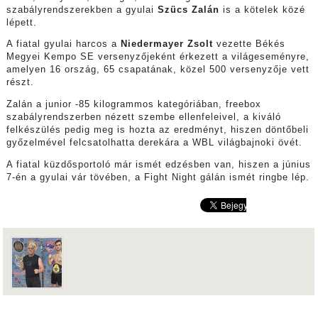
szabályrendszerekben a gyulai
Szücs Zalán
is a kötelek közé
lépett.
A fiatal gyulai harcos a
Niedermayer Zsolt
vezette Békés
Megyei Kempo SE versenyzőjeként érkezett a világeseményre,
amelyen 16 ország, 65 csapatának, közel 500 versenyzője vett
részt.
Zalán a junior -85 kilogrammos kategóriában, freebox
szabályrendszerben nézett szembe ellenfeleivel, a kiváló
felkészülés pedig meg is hozta az eredményt, hiszen döntőbeli
győzelmével felcsatolhatta derekára a WBL világbajnoki övét.
A fiatal küzdősportoló már ismét edzésben van, hiszen a június
7-én a gyulai vár tövében, a Fight Night gálán ismét ringbe lép.