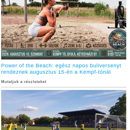
Power of the Beach: egész napos buliversenyt
rendeznek augusztus 15-én a Kempf-tónál
Mutatjuk a részleteket