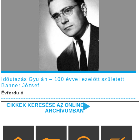
Időutazás Gyulán – 100 évvel ezelőtt született
Banner József
Évforduló
CIKKEK KERESÉSE AZ ONLINE
ARCHÍVUMBAN