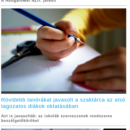
A HungaroMet NZrt. jelenti
Rövidebb tanórákat javasolt a szaktárca az alsó
tagozatos diákok oktatásában
Azt is javasolták: az iskolák szervezzenek rendszeres
beszélgetőköröket