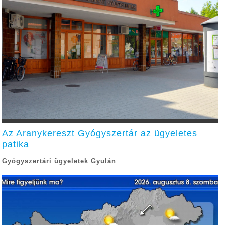
Az Aranykereszt Gyógyszertár az ügyeletes
patika
Gyógyszertári ügyeletek Gyulán