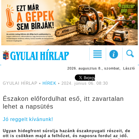
2026. augusztus 8., szombat, László
GYULAI HÍRLAP •
HÍREK
• 2024. június 06. 08:30
Északon előfordulhat eső, itt zavartalan
lehet a napsütés
Jó reggelt kívánunk!
Ugyan hidegfront súrolja hazánk északnyugati részeit, de
ott is csökken majd a felhőzet, és naposra fordul az idő.