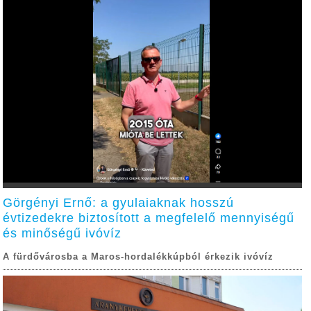
Görgényi Ernő: a gyulaiaknak hosszú
évtizedekre biztosított a megfelelő mennyiségű
és minőségű ivóvíz
A fürdővárosba a Maros-hordalékkúpból érkezik ivóvíz