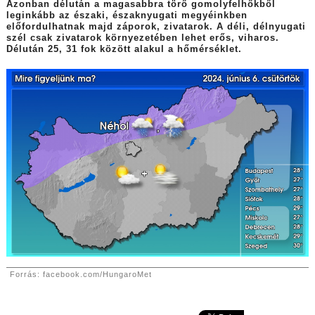
Azonban délután a magasabbra törő gomolyfelhőkből
leginkább az északi, északnyugati megyéinkben
előfordulhatnak majd záporok, zivatarok. A déli, délnyugati
szél csak zivatarok környezetében lehet erős, viharos.
Délután 25, 31 fok között alakul a hőmérséklet.
Forrás: facebook.com/HungaroMet