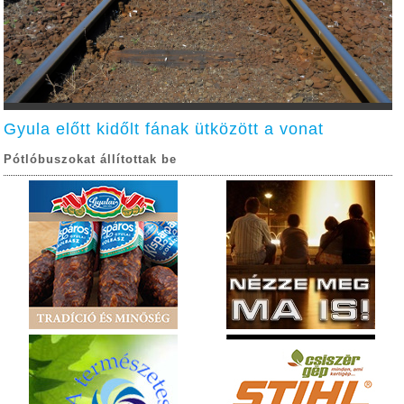
Gyula előtt kidőlt fának ütközött a vonat
Pótlóbuszokat állítottak be