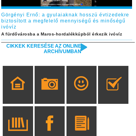
Görgényi Ernő: a gyulaiaknak hosszú évtizedekre
biztosított a megfelelő mennyiségű és minőségű
ivóvíz
A fürdővárosba a Maros-hordalékkúpból érkezik ivóvíz
CIKKEK KERESÉSE AZ ONLINE
ARCHÍVUMBAN