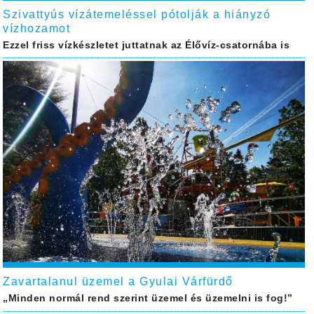
Szivattyús vízátemeléssel pótolják a hiányzó
vízhozamot
Ezzel friss vízkészletet juttatnak az Élővíz-csatornába is
Zavartalanul üzemel a Gyulai Várfürdő
„Minden normál rend szerint üzemel és üzemelni is fog!”