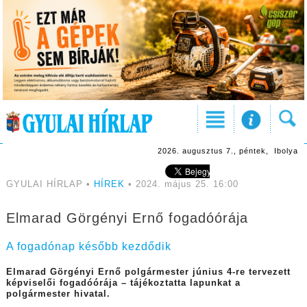
2026. augusztus 7., péntek, Ibolya
GYULAI HÍRLAP •
HÍREK
• 2024. május 25. 16:00
Elmarad Görgényi Ernő fogadóórája
A fogadónap később kezdődik
Elmarad Görgényi Ernő polgármester június 4-re tervezett
képviselői fogadóórája – tájékoztatta lapunkat a
polgármester hivatal.