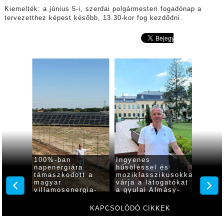
Kiemelték: a június 5-i, szerdai polgármesteri fogadónap a
tervezetthez képest később, 13.30-kor fog kezdődni.
apú,
100%-ban
Ingyenes
Átmene
napenergiára
hűsöléssel és
kikapc
ítés
támaszkodott a
moziklasszikusokkal
gyulai
magyar
várja a látogatókat
Almásy
ulai
villamosenergia-
a gyulai Almásy-
épület
at
rendszer, Gyula is
kastély
díszki
élen jár
KAPCSOLÓDÓ CIKKEK