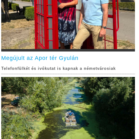
Megújult az Apor tér Gyulán
Telefonfülkét és ivókutat is kapnak a németvárosiak