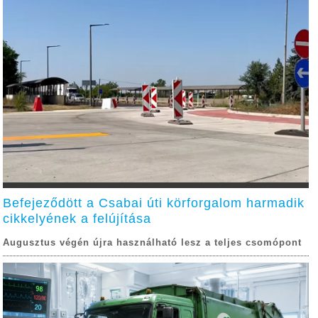
Befejeződött a Csabai úti körforgalom harmadik
cikkelyének a felújítása
Augusztus végén újra használható lesz a teljes csomópont