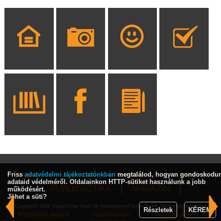
Friss
adatvédelmi tájékoztatónkban
megtalálod, hogyan gondoskodu
HÍREK
KULTÚRA
INTERJÚ
SPORT
adataid védelméről. Oldalainkon HTTP-sütiket használunk a jobb
PUBLICISZTIKA
MAGAZIN
működésért.
Jöhet a süti?
Copyright© 2009, Gyulai Hírlap Kiadó és Hírlapterjesztő Nonprofit Kft. Minden jog fenntartva!
Részletek
KÉREM
Közérdekű adatok
Adatvédelem
Hirdetési ajánlat