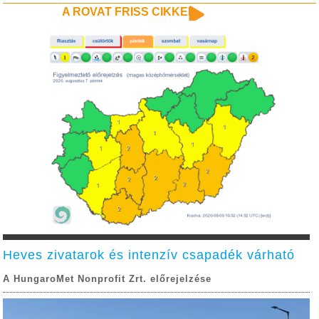
A ROVAT FRISS CIKKEI
Heves zivatarok és intenzív csapadék várható
A HungaroMet Nonprofit Zrt. előrejelzése