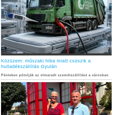
Közüzem: műszaki hiba miatt csúszik a
hulladékszállítás Gyulán
Pénteken pótolják az elmaradt szemétszállítást a városban