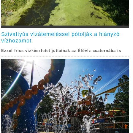
Szivattyús vízátemeléssel pótolják a hiányzó
vízhozamot
Ezzel friss vízkészletet juttatnak az Élővíz-csatornába is