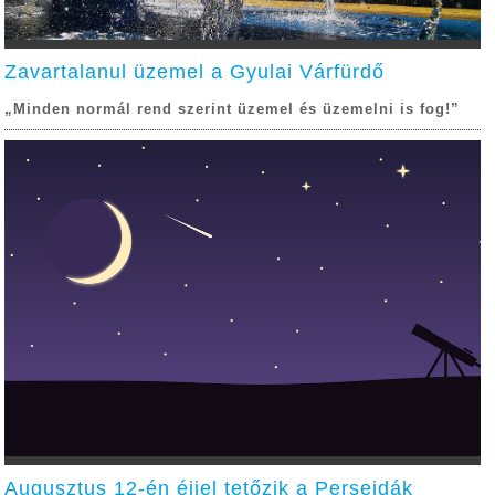
Zavartalanul üzemel a Gyulai Várfürdő
„Minden normál rend szerint üzemel és üzemelni is fog!”
Augusztus 12-én éjjel tetőzik a Perseidák