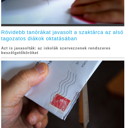
Rövidebb tanórákat javasolt a szaktárca az alsó
tagozatos diákok oktatásában
Azt is javasolták: az iskolák szervezzenek rendszeres
beszélgetőköröket