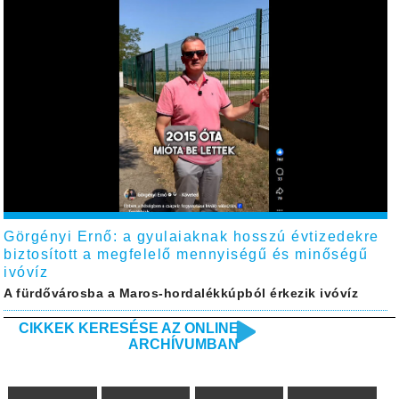
Görgényi Ernő: a gyulaiaknak hosszú évtizedekre
biztosított a megfelelő mennyiségű és minőségű
ivóvíz
A fürdővárosba a Maros-hordalékkúpból érkezik ivóvíz
CIKKEK KERESÉSE AZ ONLINE
ARCHÍVUMBAN