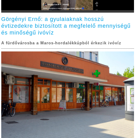
Görgényi Ernő: a gyulaiaknak hosszú
évtizedekre biztosított a megfelelő mennyiségű
és minőségű ivóvíz
A fürdővárosba a Maros-hordalékkúpból érkezik ivóvíz