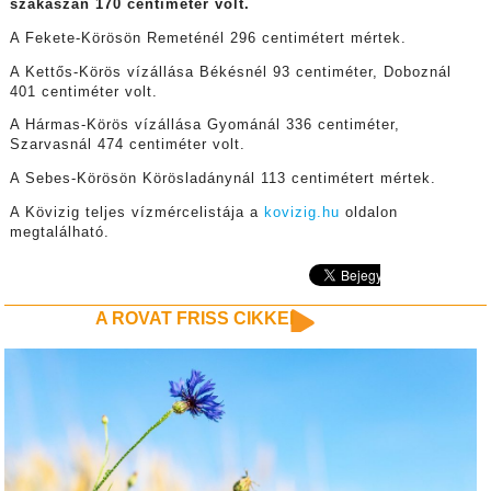
szakaszán 170 centiméter volt.
A Fekete-Körösön Remeténél 296 centimétert mértek.
A Kettős-Körös vízállása Békésnél 93 centiméter, Doboznál
401 centiméter volt.
A Hármas-Körös vízállása Gyománál 336 centiméter,
Szarvasnál 474 centiméter volt.
A Sebes-Körösön Körösladánynál 113 centimétert mértek.
A Kövizig teljes vízmércelistája a
kovizig.hu
oldalon
megtalálható.
A ROVAT FRISS CIKKEI