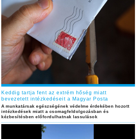
Keddig tartja fent az extrém hőség miatt
bevezetett intézkedéseit a Magyar Posta
A munkatársak egészségének védelme érdekében hozott
intézkedések miatt a csomagfeldolgozásban és
kézbesítésben előfordulhatnak lassulások