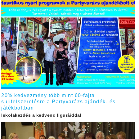
20% kedvezmény több mint 60-fajta
sulifelszerelésre a Partyvarázs ajándék- és
játékboltban
Iskolakezdés a kedvenc figuráiddal