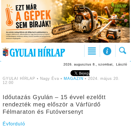
2026. augusztus 8., szombat, László
GYULAI HÍRLAP • Nagy Éva •
MAGAZIN
• 2024. május 20.
12:00
Időutazás Gyulán – 15 évvel ezelőtt
rendezték meg először a Várfürdő
Félmaraton és Futóversenyt
Évforduló