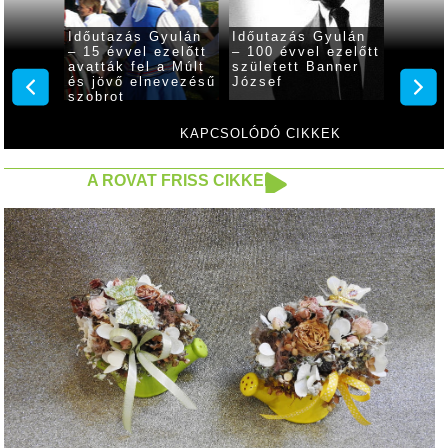
yulán
Időutazás Gyulán
Időutazás Gyulán
Időuta
zelőtt
– 15 évvel ezelőtt
– 100 évvel ezelőtt
– 50 é
avatták fel a Múlt
született Banner
előszö
nt
és jövő elnevezésű
József
hangve
szobrot
város
Erzséb
KAPCSOLÓDÓ CIKKEK
A ROVAT FRISS CIKKEI