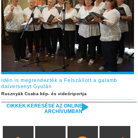
Idén is megrendezték a Felszállott a galamb
dalversenyt Gyulán
Rusznyák Csaba kép- és videóriportja
CIKKEK KERESÉSE AZ ONLINE
ARCHÍVUMBAN