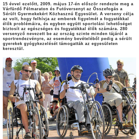
15 évvel ezelőtt, 2009. május 17-én először rendezte meg a
Várfürdő Félmaraton és Futóversenyt az Összefogás a
Sérült Gyermekekért Közhasznú Egyesület. A verseny célja
az volt, hogy felhívja az emberek figyelmét a fogyatékkal
élők problémáira, és egyben együtt sportolási lehetőséget
biztosít az egészséges és fogyatékkal élők számára. 280
versenyző nevezett be az ország szinte minden tájáról a
sportrendezvényre, az esemény bevételéből pedig a sérült
gyerekek gyógykezelését támogatták az egyesületen
keresztül.