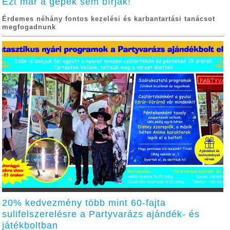
Ezt már a gépek sem bírják!
Érdemes néhány fontos kezelési és karbantartási tanácsot
megfogadnunk
20% kedvezmény több mint 60-fajta
sulifelszerelésre a Partyvarázs ajándék- és
játékboltban