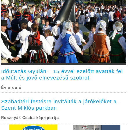
Időutazás Gyulán – 15 évvel ezelőtt avatták fel
a Múlt és jövő elnevezésű szobrot
Évforduló
Szabadtéri festésre invitálták a járókelőket a
Szent Miklós parkban
Rusznyák Csaba képriportja