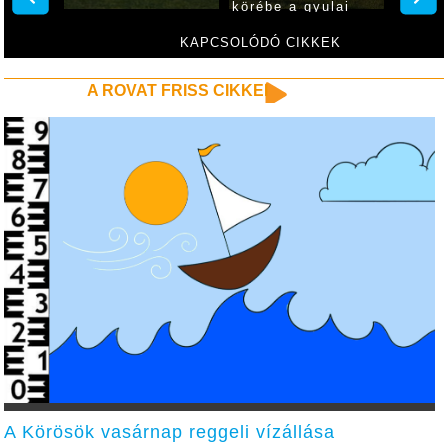
körébe a gyulai
focicsapat
KAPCSOLÓDÓ CIKKEK
A ROVAT FRISS CIKKEI
A Körösök vasárnap reggeli vízállása