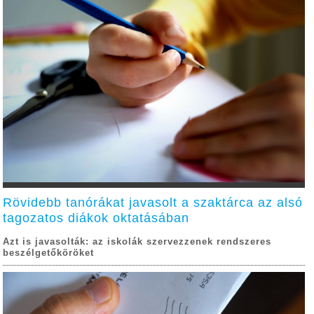
Rövidebb tanórákat javasolt a szaktárca az alsó
tagozatos diákok oktatásában
Azt is javasolták: az iskolák szervezzenek rendszeres
beszélgetőköröket