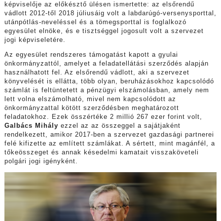
képviselője az előkésztő ülésen ismertette: az elsőrendű
vádlott 2012-től 2018 júliusáig volt a labdarúgó-versenysporttal,
utánpótlás-neveléssel és a tömegsporttal is foglalkozó
egyesület elnöke, és e tisztséggel jogosult volt a szervezet
jogi képviseletére.
Az egyesület rendszeres támogatást kapott a gyulai
önkormányzattól, amelyet a feladatellátási szerződés alapján
használhatott fel. Az elsőrendű vádlott, aki a szervezet
könyvelését is ellátta, több olyan, beruházásokhoz kapcsolódó
számlát is feltüntetett a pénzügyi elszámolásban, amely nem
lett volna elszámolható, mivel nem kapcsolódott az
önkormányzattal kötött szerződésben meghatározott
feladatokhoz. Ezek összértéke 2 millió 267 ezer forint volt,
Galbács Mihály
ezzel az az összeggel a sajátjaként
rendelkezett, amikor 2017-ben a szervezet gazdasági partnerei
felé kifizette az említett számlákat. A sértett, mint magánfél, a
tőkeösszeget és annak késedelmi kamatait visszaköveteli
polgári jogi igényként.