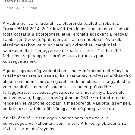
TORMA BÉLA
Fotó: Gyulai Hírlap
A vádiratból az is kiderül: az elsőrendű vádlott a rokonát,
Torma Bélát
2014–2017 között tényleges munkavégzés nélkül
foglalkoztatta a sportegyesületnél erőnléti edzőként a Magyar
Labdarúgó Szövetségtől igényelt támogatásokból, és ezek
elszámolásához valótlan tartalmú okiratokat: megbízási
szerződéseket, bérjegyzékeket csatolt. Ezzel 4 millió 269
forint összegű vagyoni hátrányt okozott a központi
költségvetésnek.
A járási ügyészség vádiratában – mely mértékes indítványt is
tartalmazott arra az esetre, ha a terheltek a bíróság előkészítő
ülésén beismerik bűnösségüket, és lemondanak a tárgyaláshoz
való jogukról – mindkét vádlottal szemben próbaidőre
felfüggesztett szabadságvesztésre tett indítványt. Ezenfelül
indítványozta, hogy a bíróság 4 millió 269 ezer forint erejéig
rendeljen el vagyonelkobzást a másodrendű vádlottal szemben,
és kötelezze a felmerült bűnügyi költség megfizetésére.
Az előkészítő ülésen egyik vádlott sem ismerte el a
bűnösségét, és vallomást sem tettek. A bíróság október 3-ra
tűzte ki az első tárgyalást.