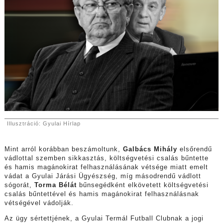
Illusztráció: Gyulai Hírlap
Mint arról korábban beszámoltunk,
Galbács Mihály
elsőrendű
vádlottal szemben sikkasztás, költségvetési csalás bűntette
és hamis magánokirat felhasználásának vétsége miatt emelt
vádat a Gyulai Járási Ügyészség, míg másodrendű vádlott
sógorát,
Torma Bélát
bűnsegédként elkövetett költségvetési
csalás bűntettével és hamis magánokirat felhasználásnak
vétségével vádolják.
Az ügy sértettjének, a Gyulai Termál Futball Clubnak a jogi