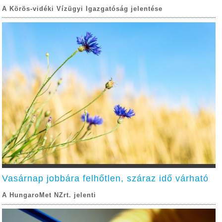
A Körös-vidéki Vízügyi Igazgatóság jelentése
Vasárnap jobbára felhőtlen, száraz idő várható
A HungaroMet NZrt. jelenti