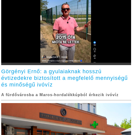
Görgényi Ernő: a gyulaiaknak hosszú
évtizedekre biztosított a megfelelő mennyiségű
és minőségű ivóvíz
A fürdővárosba a Maros-hordalékkúpból érkezik ivóvíz