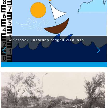
A Körösök vasárnap reggeli vízállása