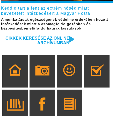
Keddig tartja fent az extrém hőség miatt
bevezetett intézkedéseit a Magyar Posta
A munkatársak egészségének védelme érdekében hozott
intézkedések miatt a csomagfeldolgozásban és
kézbesítésben előfordulhatnak lassulások
CIKKEK KERESÉSE AZ ONLINE
ARCHÍVUMBAN