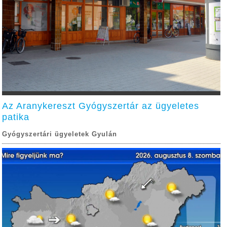
Az Aranykereszt Gyógyszertár az ügyeletes
patika
Gyógyszertári ügyeletek Gyulán