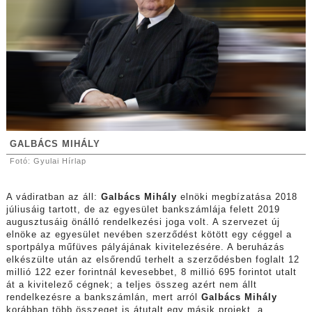
GALBÁCS MIHÁLY
Fotó: Gyulai Hírlap
A vádiratban az áll:
Galbács Mihály
elnöki megbízatása 2018
júliusáig tartott, de az egyesület bankszámlája felett 2019
augusztusáig önálló rendelkezési joga volt. A szervezet új
elnöke az egyesület nevében szerződést kötött egy céggel a
sportpálya műfüves pályájának kivitelezésére. A beruházás
elkészülte után az elsőrendű terhelt a szerződésben foglalt 12
millió 122 ezer forintnál kevesebbet, 8 millió 695 forintot utalt
át a kivitelező cégnek; a teljes összeg azért nem állt
rendelkezésre a bankszámlán, mert arról
Galbács Mihály
korábban több összeget is átutalt egy másik projekt, a