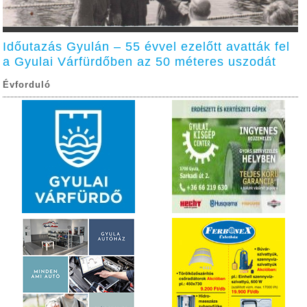
Időutazás Gyulán – 55 évvel ezelőtt avatták fel
a Gyulai Várfürdőben az 50 méteres uszodát
Évforduló