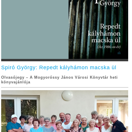
Spiró György: Repedt kályhámon macska ül
Olvasójegy – A Mogyoróssy János Városi Könyvtár heti
könyvajánlója