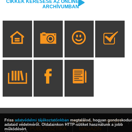
CIKKEK KERESÉSE AZ ONLINE
ARCHÍVUMBAN
Friss
adatvédelmi tájékoztatónkban
megtalálod, hogyan gondoskodu
HÍREK
KULTÚRA
INTERJÚ
SPORT
adataid védelméről. Oldalainkon HTTP-sütiket használunk a jobb
PUBLICISZTIKA
MAGAZIN
működésért.