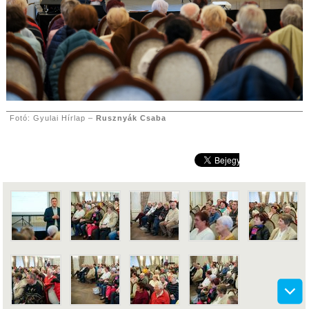
Fotó: Gyulai Hírlap –
Rusznyák Csaba