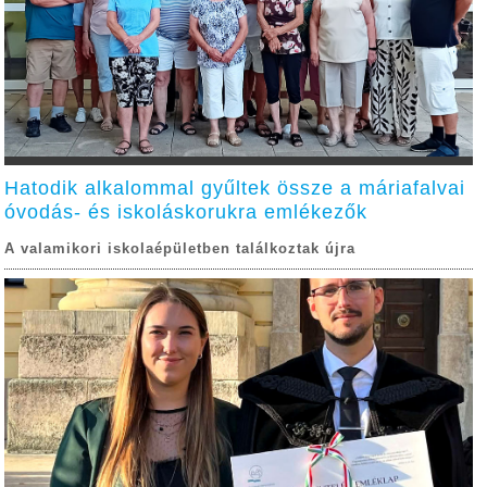
Hatodik alkalommal gyűltek össze a máriafalvai
óvodás- és iskoláskorukra emlékezők
A valamikori iskolaépületben találkoztak újra