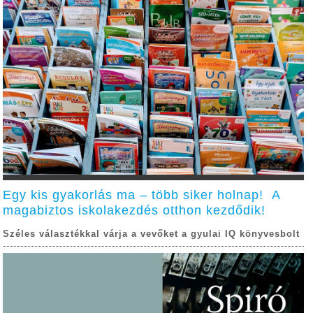
Egy kis gyakorlás ma – több siker holnap! A
magabiztos iskolakezdés otthon kezdődik!
Széles választékkal várja a vevőket a gyulai IQ könyvesbolt