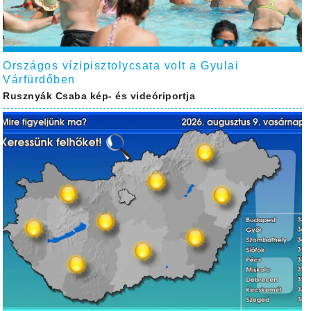
Országos vízipisztolycsata volt a Gyulai
Várfürdőben
Rusznyák Csaba kép- és videóriportja