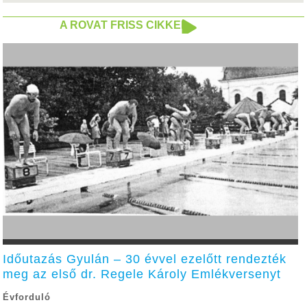
A ROVAT FRISS CIKKEI
Időutazás Gyulán – 30 évvel ezelőtt rendezték
meg az első dr. Regele Károly Emlékversenyt
Évforduló