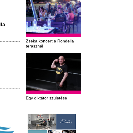
la
Zséka koncert a Rondella
terasznál
Egy diktátor születése