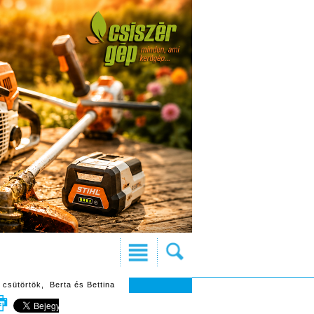
 csütörtök, Berta és Bettina