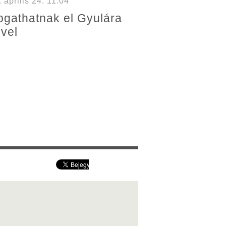
április 24. 11:04
ogathatnak el Gyulára
vel