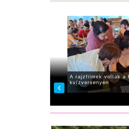
ttak a Napsugár
A rajzfilmek voltak a
kvízversenyen