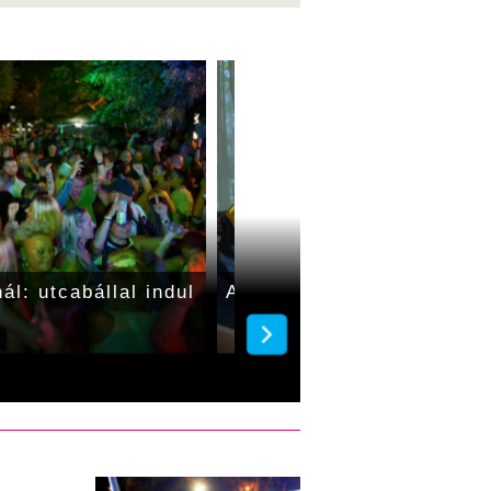
ál: utcabállal indul
A Hyppolit kapcsán Mikó 