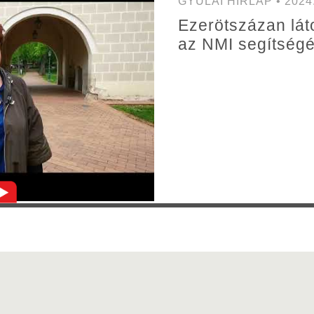
GYULAI HÍRLAP • 2024. 
Ezerötszázan lát
az NMI segítségé