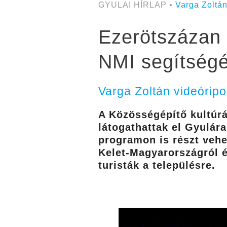
GYULAI HÍRLAP •
Varga Zoltá
Ezerötszázan 
NMI segítségé
Varga Zoltán videóripo
A Közösségépítő kultúr
látogathattak el Gyulára
programon is részt vehe
Kelet-Magyarországról é
turisták a településre.