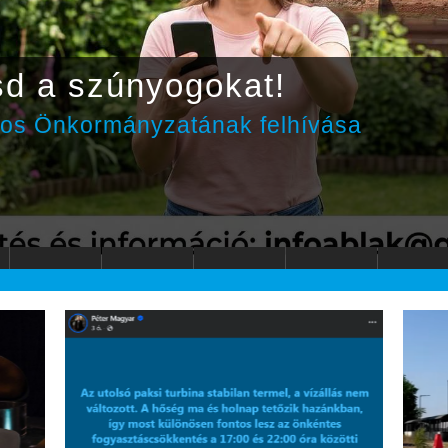
sd a szúnyogokat!
ros Önkormányzatának felhívása