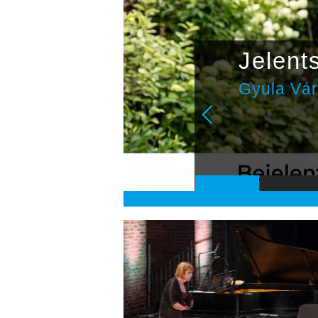
z
Jelent
niken
Gyula Vá