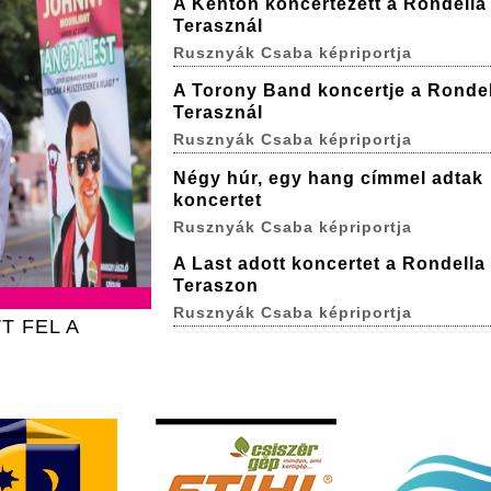
A Kenton koncertezett a Rondella
Terasznál
Rusznyák Csaba képriportja
A Torony Band koncertje a Rondel
Terasznál
Rusznyák Csaba képriportja
Négy húr, egy hang címmel adtak
koncertet
Rusznyák Csaba képriportja
A Last adott koncertet a Rondella
Teraszon
Rusznyák Csaba képriportja
T FEL A