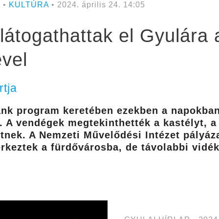
n
•
KULTÚRA
• 2024. április 24. 14:05
látogathattak el Gyulára 
vel
rtja
ánk program keretében ezekben a napokba
. A vendégek megtekinthették a kastélyt, a 
tnek. A Nemzeti Művelődési Intézet pályáz
rkeztek a fürdővárosba, de távolabbi vidék