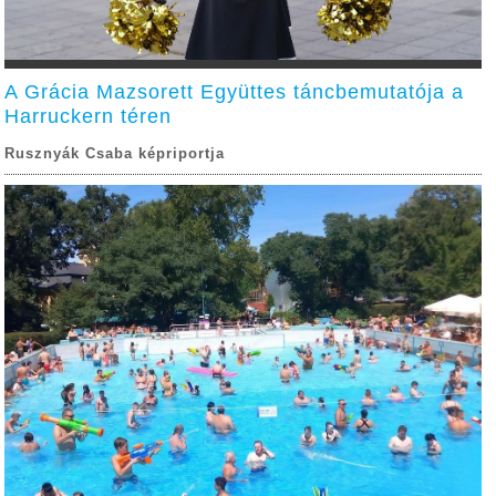
A Grácia Mazsorett Együttes táncbemutatója a
Harruckern téren
Rusznyák Csaba képriportja