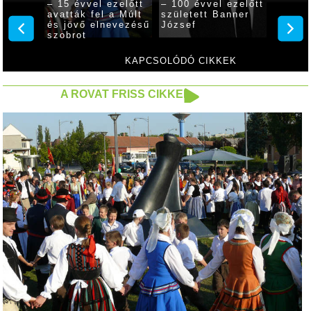
zelőtt
– 15 évvel ezelőtt
– 100 évvel ezelőtt
– 50 é
avatták fel a Múlt
született Banner
előszö
nt
és jövő elnevezésű
József
hangve
szobrot
város
Erzséb
KAPCSOLÓDÓ CIKKEK
A ROVAT FRISS CIKKEI