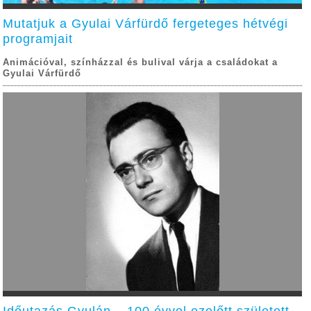
Mutatjuk a Gyulai Várfürdő fergeteges hétvégi
programjait
Animációval, színházzal és bulival várja a családokat a
Gyulai Várfürdő
Időutazás Gyulán – 100 évvel ezelőtt született