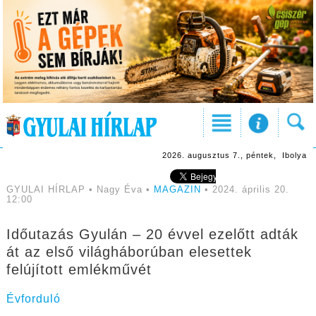
2026. augusztus 7., péntek, Ibolya
GYULAI HÍRLAP • Nagy Éva •
MAGAZIN
• 2024. április 20.
12:00
Időutazás Gyulán – 20 évvel ezelőtt adták
át az első világháborúban elesettek
felújított emlékművét
Évforduló