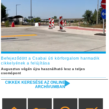
Befejeződött a Csabai úti körforgalom harmadik
cikkelyének a felújítása
Augusztus végén újra használható lesz a teljes
csomópont
CIKKEK KERESÉSE AZ ONLINE
ARCHÍVUMBAN