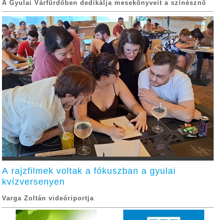
A Gyulai Várfürdőben dedikálja mesekönyveit a színésznő
A rajzfilmek voltak a fókuszban a gyulai
kvízversenyen
Varga Zoltán videóriportja