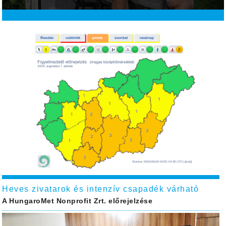
Heves zivatarok és intenzív csapadék várható
A HungaroMet Nonprofit Zrt. előrejelzése