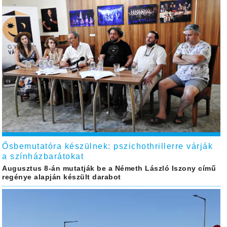
Ősbemutatóra készülnek: pszichothrillerre várják
a színházbarátokat
Augusztus 8-án mutatják be a Németh László Iszony című
regénye alapján készült darabot