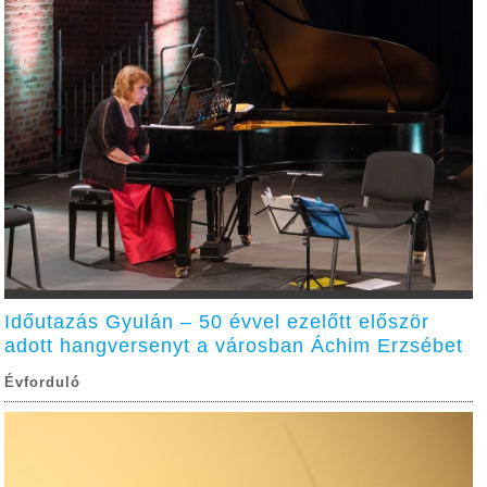
Időutazás Gyulán – 50 évvel ezelőtt először
adott hangversenyt a városban Áchim Erzsébet
Évforduló