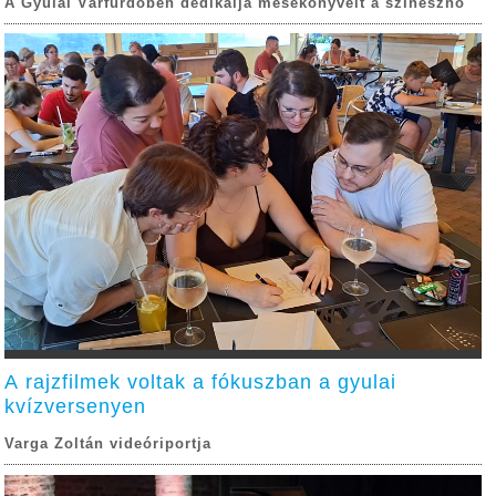
A Gyulai Várfürdőben dedikálja mesekönyveit a színésznő
A rajzfilmek voltak a fókuszban a gyulai
kvízversenyen
Varga Zoltán videóriportja