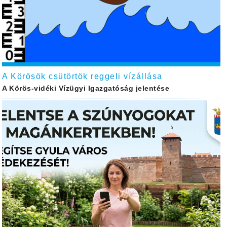
A Körösök csütörtök reggeli vízállása
A Körös-vidéki Vízügyi Igazgatóság jelentése