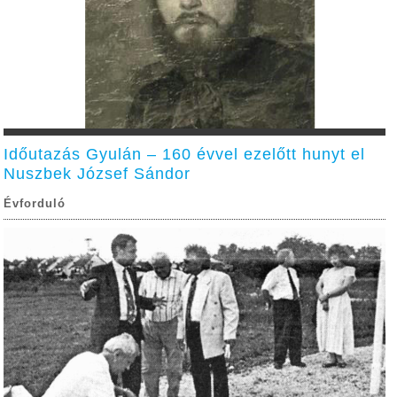
Időutazás Gyulán – 160 évvel ezelőtt hunyt el
Nuszbek József Sándor
Évforduló