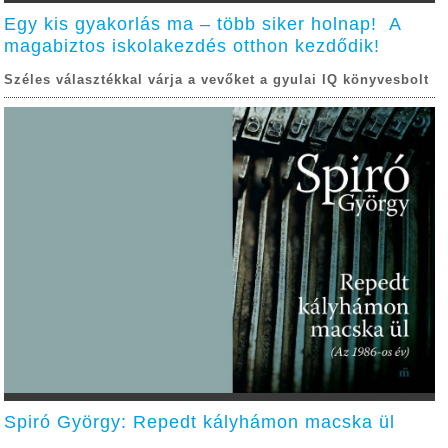
Egy kis gyakorlás ma – több siker holnap! A
magabiztos iskolakezdés otthon kezdődik!
Széles választékkal várja a vevőket a gyulai IQ könyvesbolt
Spiró György: Repedt kályhámon macska ül