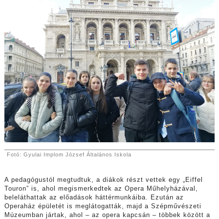
Fotó: Gyulai Implom József Általános Iskola
A pedagógustól megtudtuk, a diákok részt vettek egy „Eiffel
Touron” is, ahol megismerkedtek az Opera Műhelyházával,
beleláthattak az előadások háttérmunkáiba. Ezután az
Operaház épületét is meglátogatták, majd a Szépművészeti
Múzeumban jártak, ahol – az opera kapcsán – többek között a