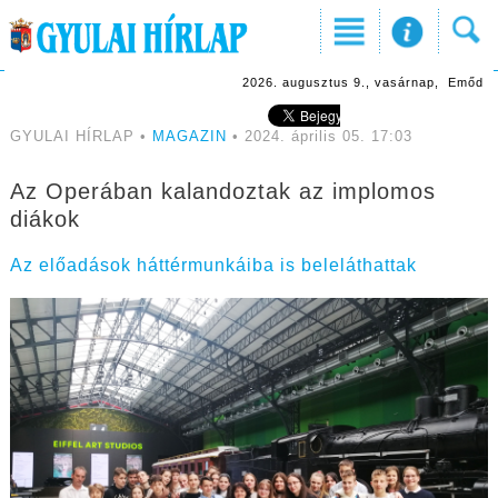
2026. augusztus 9., vasárnap, Emőd
GYULAI HÍRLAP •
MAGAZIN
• 2024. április 05. 17:03
Az Operában kalandoztak az implomos
diákok
Az előadások háttérmunkáiba is beleláthattak