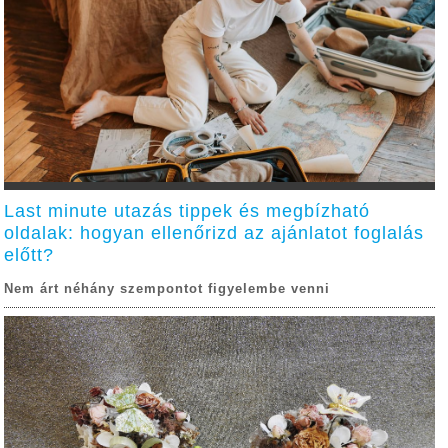
Last minute utazás tippek és megbízható
oldalak: hogyan ellenőrizd az ajánlatot foglalás
előtt?
Nem árt néhány szempontot figyelembe venni