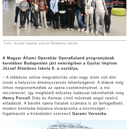
Fotó: Gyulai Implom József Általános Iskola
A Magyar Állami Operaház OperaKaland programjának
keretében Budapesten járt nemrégiben a Gyulai Implom
József Általános Iskola 8. a osztálya.
– A többéves online megvalósítás után nagy öröm volt élni
ismét a helyszíni élményszerzés lehetőségével. A diákok még
itthon megismerkedtek az opera cselekményével, a mű
részleteivel, így megfelelő előzetes tudással tekinthették meg
Henry Purcell
Dido és Aeneas című művének angol nyelvű
előadását. A barokk opera fiatalok számára is jól befogadható,
modern köntösbe bújtatva elvarázsolta a közönséget –
fogalmazott a kirándulást szervező
Garami Veronika
.