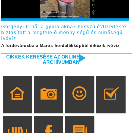
Görgényi Ernő: a gyulaiaknak hosszú évtizedekre
biztosított a megfelelő mennyiségű és minőségű
ivóvíz
A fürdővárosba a Maros-hordalékkúpból érkezik ivóvíz
CIKKEK KERESÉSE AZ ONLINE
ARCHÍVUMBAN