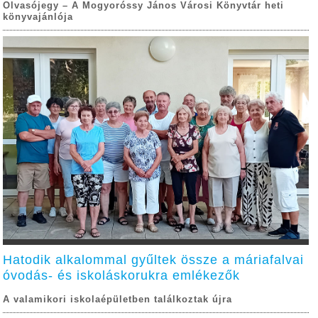
Olvasójegy – A Mogyoróssy János Városi Könyvtár heti
könyvajánlója
Hatodik alkalommal gyűltek össze a máriafalvai
óvodás- és iskoláskorukra emlékezők
A valamikori iskolaépületben találkoztak újra