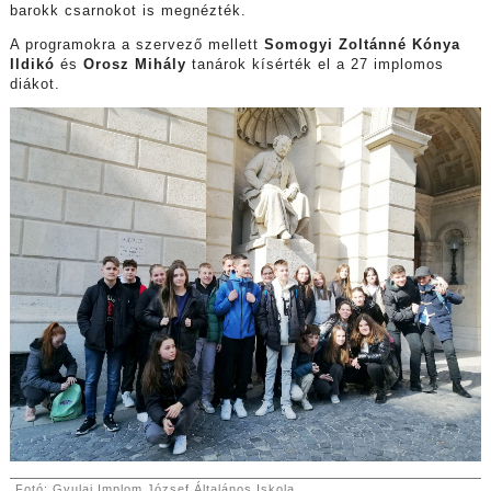
barokk csarnokot is megnézték.
A programokra a szervező mellett
Somogyi Zoltánné Kónya
Ildikó
és
Orosz Mihály
tanárok kísérték el a 27 implomos
diákot.
Fotó: Gyulai Implom József Általános Iskola