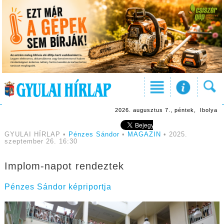
2026. augusztus 7., péntek, Ibolya
GYULAI HÍRLAP •
Pénzes Sándor
•
MAGAZIN
• 2025.
szeptember 26. 16:30
Implom-napot rendeztek
Pénzes Sándor képriportja