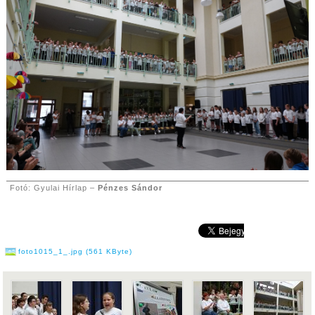
Fotó: Gyulai Hírlap –
Pénzes Sándor
foto1015_1_.jpg (561 KByte)