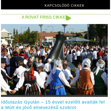
KAPCSOLÓDÓ CIKKEK
A ROVAT FRISS CIKKEI
Időutazás Gyulán – 15 évvel ezelőtt avatták fel
a Múlt és jövő elnevezésű szobrot