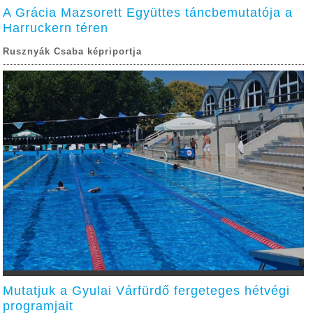
A Grácia Mazsorett Együttes táncbemutatója a
Harruckern téren
Rusznyák Csaba képriportja
Mutatjuk a Gyulai Várfürdő fergeteges hétvégi
programjait