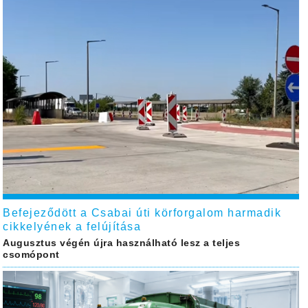
Befejeződött a Csabai úti körforgalom harmadik
cikkelyének a felújítása
Augusztus végén újra használható lesz a teljes
csomópont