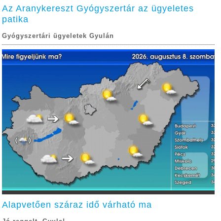
Az Aranykereszt Gyógyszertár az ügyeletes
patika
Gyógyszertári ügyeletek Gyulán
Alapvetően száraz idő várható ma