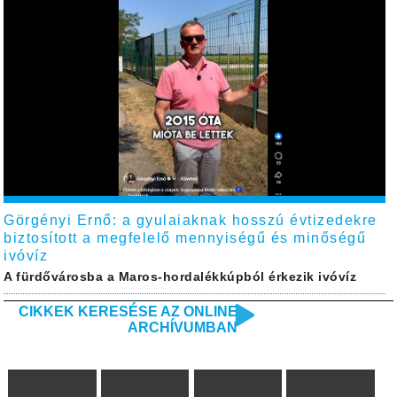
Görgényi Ernő: a gyulaiaknak hosszú évtizedekre
biztosított a megfelelő mennyiségű és minőségű
ivóvíz
A fürdővárosba a Maros-hordalékkúpból érkezik ivóvíz
CIKKEK KERESÉSE AZ ONLINE
ARCHÍVUMBAN