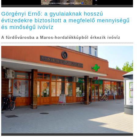
Görgényi Ernő: a gyulaiaknak hosszú
évtizedekre biztosított a megfelelő mennyiségű
és minőségű ivóvíz
A fürdővárosba a Maros-hordalékkúpból érkezik ivóvíz