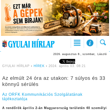
2026. augusztus 8., szombat, László
GYULAI HÍRLAP •
HÍREK
• 2024. április 03. 08:21
Az elmúlt 24 óra az utakon: 7 súlyos és 33
könnyű sérülés
Az ORFK Kommunikációs Szolgálatának
tájékoztatója
A rendőrök április 2-án Magyarország területén 40 személyi