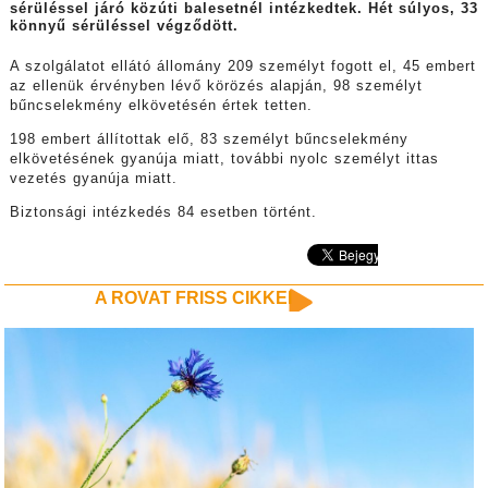
sérüléssel járó közúti balesetnél intézkedtek. Hét súlyos, 33
könnyű sérüléssel végződött.
A szolgálatot ellátó állomány 209 személyt fogott el, 45 embert
az ellenük érvényben lévő körözés alapján, 98 személyt
bűncselekmény elkövetésén értek tetten.
198 embert állítottak elő, 83 személyt bűncselekmény
elkövetésének gyanúja miatt, további nyolc személyt ittas
vezetés gyanúja miatt.
Biztonsági intézkedés 84 esetben történt.
A ROVAT FRISS CIKKEI