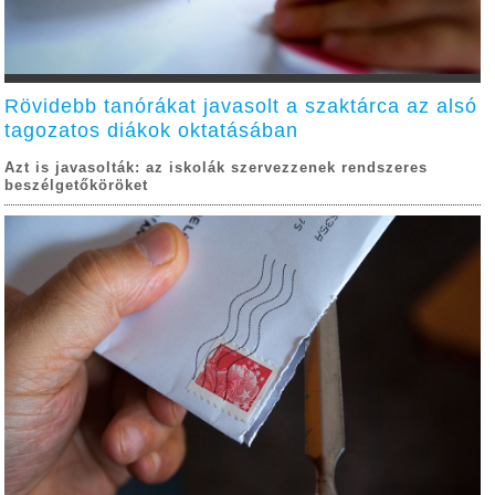
Rövidebb tanórákat javasolt a szaktárca az alsó
tagozatos diákok oktatásában
Azt is javasolták: az iskolák szervezzenek rendszeres
beszélgetőköröket