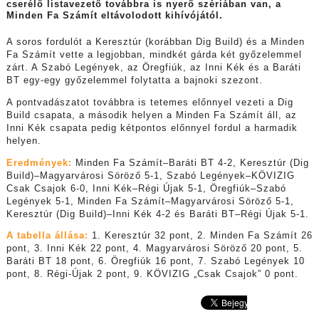
cserélő listavezető továbbra is nyerő szériában van, a
Minden Fa Számít eltávolodott kihívójától.
A soros fordulót a Keresztúr (korábban Dig Build) és a Minden
Fa Számít vette a legjobban, mindkét gárda két győzelemmel
zárt. A Szabó Legények, az Öregfiúk, az Inni Kék és a Baráti
BT egy-egy győzelemmel folytatta a bajnoki szezont.
A pontvadászatot továbbra is tetemes előnnyel vezeti a Dig
Build csapata, a második helyen a Minden Fa Számít áll, az
Inni Kék csapata pedig kétpontos előnnyel fordul a harmadik
helyen.
Eredmények:
Minden Fa Számít–Baráti BT 4-2, Keresztúr (Dig
Build)–Magyarvárosi Söröző 5-1, Szabó Legények–KÖVIZIG
Csak Csajok 6-0, Inni Kék–Régi Újak 5-1, Öregfiúk–Szabó
Legények 5-1, Minden Fa Számít–Magyarvárosi Söröző 5-1,
Keresztúr (Dig Build)–Inni Kék 4-2 és Baráti BT–Régi Újak 5-1.
A tabella állása:
1. Keresztúr 32 pont, 2. Minden Fa Számít 26
pont, 3. Inni Kék 22 pont, 4. Magyarvárosi Söröző 20 pont, 5.
Baráti BT 18 pont, 6. Öregfiúk 16 pont, 7. Szabó Legények 10
pont, 8. Régi-Újak 2 pont, 9. KÖVIZIG „Csak Csajok” 0 pont.