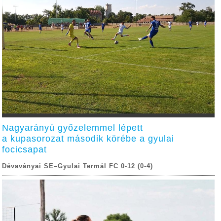
Nagyarányú győzelemmel lépett
a kupasorozat második körébe a gyulai
focicsapat
Dévaványai SE–Gyulai Termál FC 0-12 (0-4)