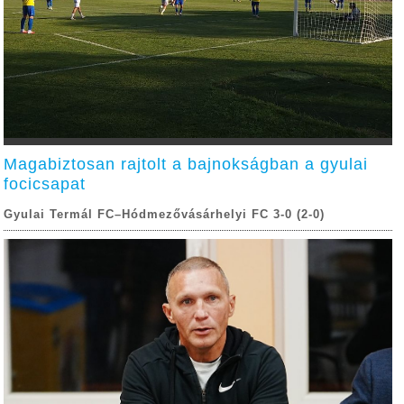
Magabiztosan rajtolt a bajnokságban a gyulai
focicsapat
Gyulai Termál FC–Hódmezővásárhelyi FC 3-0 (2-0)