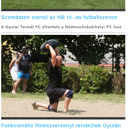
Szombaton startol az NB III.-as futballszezon
A Gyulai Termál FC ellenfele a Hódmezővásárhelyi FC lesz
Funkcionális fitneszversenyt rendeztek Gyulán