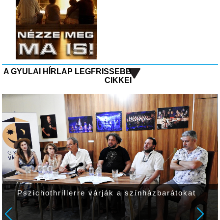
A GYULAI HÍRLAP LEGFRISSEBB
CIKKEI
házbarátokat
Befejeződött a Csabai úti körfo
harmadik cikkelyének a felújítá