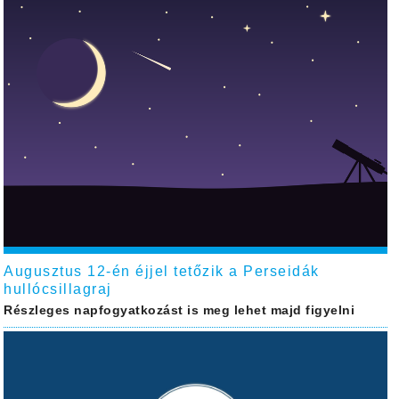
Augusztus 12-én éjjel tetőzik a Perseidák
hullócsillagraj
Részleges napfogyatkozást is meg lehet majd figyelni