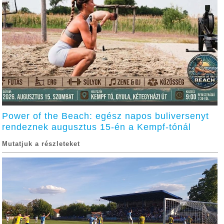
Power of the Beach: egész napos buliversenyt
rendeznek augusztus 15-én a Kempf-tónál
Mutatjuk a részleteket