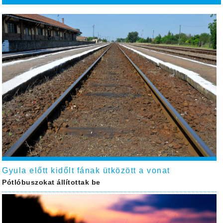
Gyula előtt kidőlt fának ütközött a vonat
Pótlóbuszokat állítottak be