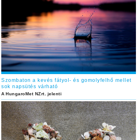
Szombaton a kevés fátyol- és gomolyfelhő mellet
sok napsütés várható
A HungaroMet NZrt. jelenti