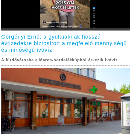
Görgényi Ernő: a gyulaiaknak hosszú
évtizedekre biztosított a megfelelő mennyiségű
és minőségű ivóvíz
A fürdővárosba a Maros-hordalékkúpból érkezik ivóvíz