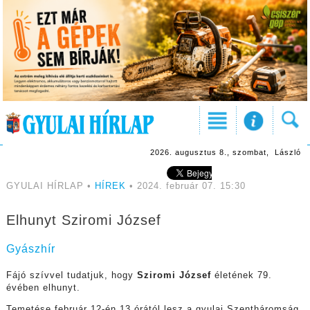
2026. augusztus 8., szombat, László
GYULAI HÍRLAP •
HÍREK
• 2024. február 07. 15:30
Elhunyt Sziromi József
Gyászhír
Fájó szívvel tudatjuk, hogy
Sziromi József
életének 79.
évében elhunyt.
Temetése február 12-én 13 órától lesz a gyulai Szentháromság