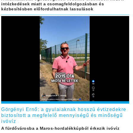
intézkedések miatt a csomagfeldolgozásban és
kézbesítésben előfordulhatnak lassulások
Görgényi Ernő: a gyulaiaknak hosszú évtizedekre
biztosított a megfelelő mennyiségű és minőségű
ivóvíz
A fürdővárosba a Maros-hordalékkúpból érkezik ivóvíz