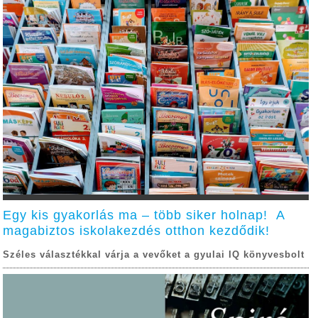
Egy kis gyakorlás ma – több siker holnap! A
magabiztos iskolakezdés otthon kezdődik!
Széles választékkal várja a vevőket a gyulai IQ könyvesbolt