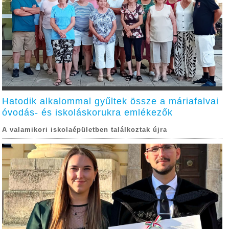
Hatodik alkalommal gyűltek össze a máriafalvai
óvodás- és iskoláskorukra emlékezők
A valamikori iskolaépületben találkoztak újra