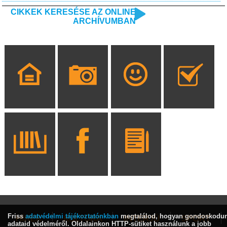
CIKKEK KERESÉSE AZ ONLINE
ARCHÍVUMBAN
Friss
adatvédelmi tájékoztatónkban
megtalálod, hogyan gondoskodu
HÍREK
KULTÚRA
INTERJÚ
SPORT
adataid védelméről. Oldalainkon HTTP-sütiket használunk a jobb