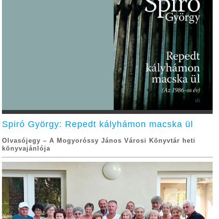
Spiró György: Repedt kályhámon macska ül
Olvasójegy – A Mogyoróssy János Városi Könyvtár heti
könyvajánlója