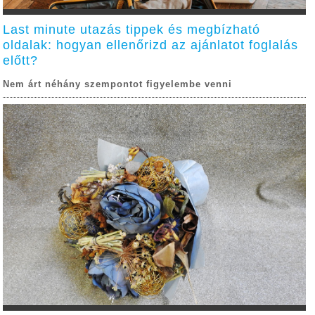
Last minute utazás tippek és megbízható
oldalak: hogyan ellenőrizd az ajánlatot foglalás
előtt?
Nem árt néhány szempontot figyelembe venni