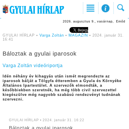
2026. augusztus 9., vasárnap, Emőd
GYULAI HÍRLAP •
Varga Zoltán
•
MAGAZIN
• 2024. január 31.
16:41
Báloztak a gyulai iparosok
Varga Zoltán videóriportja
Idén néhány év kihagyás után ismét megrendezte az
iparosok bálját a Tölgyfa étteremben a Gyula és Környéke
Általános Ipartestület. A szervezők elmondták, a
későbbiekben szeretnék, ha még több civil szervezettel
kiegészülve még nagyobb szabású rendezvényt tudnának
szervezni.
GYULAI HÍRLAP • 2024. január 31. 16:22
Báloztak a gyulai iparosok