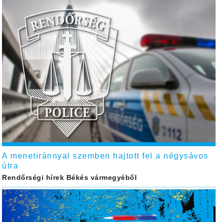
A menetiránnyal szemben hajtott fel a négysávos
útra
Rendőrségi hírek Békés vármegyéből