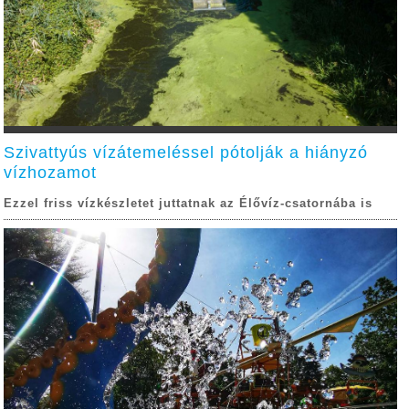
Szivattyús vízátemeléssel pótolják a hiányzó
vízhozamot
Ezzel friss vízkészletet juttatnak az Élővíz-csatornába is