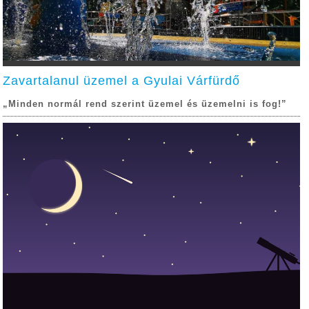
Zavartalanul üzemel a Gyulai Várfürdő
„Minden normál rend szerint üzemel és üzemelni is fog!”