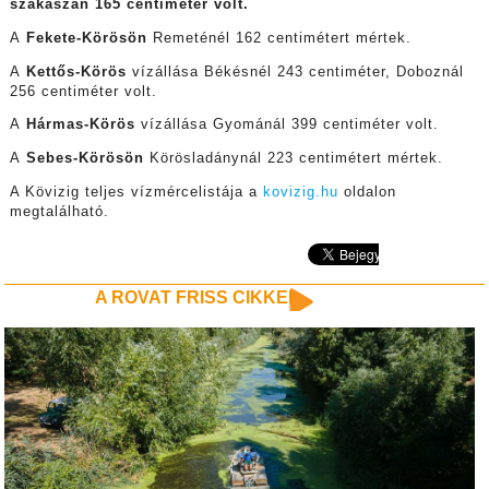
szakaszán 165 centiméter volt.
A
Fekete-Körösön
Remeténél 162 centimétert mértek.
A
Kettős-Körös
vízállása Békésnél 243 centiméter, Doboznál
256 centiméter volt.
A
Hármas-Körös
vízállása Gyománál 399 centiméter volt.
A
Sebes-Körösön
Körösladánynál 223 centimétert mértek.
A Kövizig teljes vízmércelistája a
kovizig.hu
oldalon
megtalálható.
A ROVAT FRISS CIKKEI