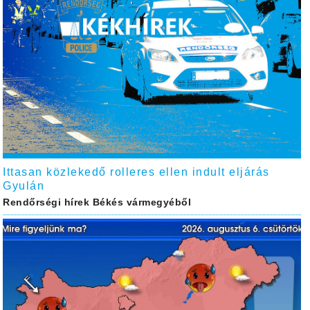
Ittasan közlekedő rolleres ellen indult eljárás
Gyulán
Rendőrségi hírek Békés vármegyéből