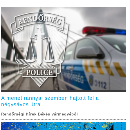
A menetiránnyal szemben hajtott fel a
négysávos útra
Rendőrségi hírek Békés vármegyéből