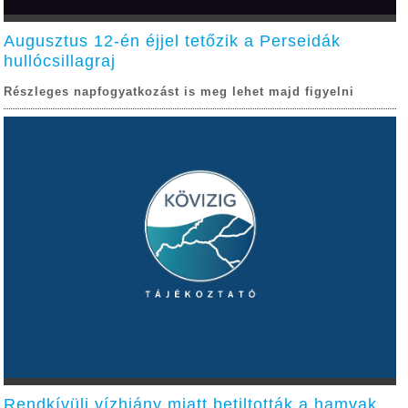
Augusztus 12-én éjjel tetőzik a Perseidák
hullócsillagraj
Részleges napfogyatkozást is meg lehet majd figyelni
Rendkívüli vízhiány miatt betiltották a hamvak