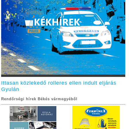
Ittasan közlekedő rolleres ellen indult eljárás
Gyulán
Rendőrségi hírek Békés vármegyéből