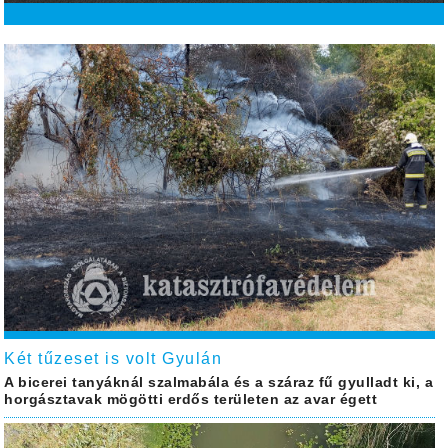
Két tűzeset is volt Gyulán
A bicerei tanyáknál szalmabála és a száraz fű gyulladt ki, a
horgásztavak mögötti erdős területen az avar égett