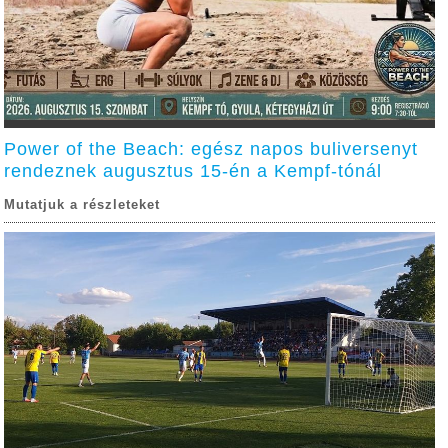
Power of the Beach: egész napos buliversenyt
rendeznek augusztus 15-én a Kempf-tónál
Mutatjuk a részleteket