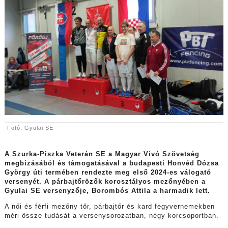
Fotó: Gyulai SE
A Szurka-Piszka Veterán SE a Magyar Vívó Szövetség
megbízásából és támogatásával a budapesti Honvéd Dózsa
György úti termében rendezte meg első 2024-es válogató
versenyét. A párbajtőrözők korosztályos mezőnyében a
Gyulai SE versenyzője, Borombós Attila a harmadik lett.
A női és férfi mezőny tőr, párbajtőr és kard fegyvernemekben
méri össze tudását a versenysorozatban, négy korcsoportban.