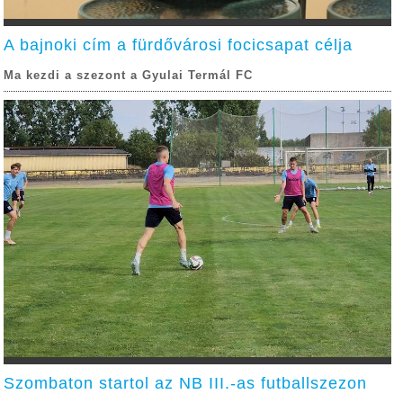
A bajnoki cím a fürdővárosi focicsapat célja
Ma kezdi a szezont a Gyulai Termál FC
Szombaton startol az NB III.-as futballszezon