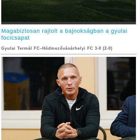
Magabiztosan rajtolt a bajnokságban a gyulai
focicsapat
Gyulai Termál FC–Hódmezővásárhelyi FC 3-0 (2-0)