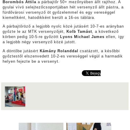
Borombós Attila
a párbajtőr 50+ mezőnyében állt rajthoz. A
gyulai vívó selejtezőcsoportjában hét versenyző állt pástra, a
fürdővárosi versenyző öt győzelemmel és egy vereséggel
kiemeltként, hatodikként került a 16-os táblára.
A párbajtőröző a legjobb nyolc közé jutásért 10-7-es arányban
győzte le az MTK versenyzőjét,
Kolb Tamást
, a következő
körben pedig 10-5-re győzött
Lyons Michael James
ellen, így
a legjobb négy versenyző közé jutott.
A döntőbe jutásért
Kámány Rolanddal
csatázott, a későbbi
győztestől elszenvedett 10-2-es vereséggel végül a harmadik
helyen fejezte be a versenyt.