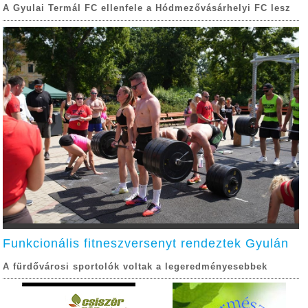
A Gyulai Termál FC ellenfele a Hódmezővásárhelyi FC lesz
Funkcionális fitneszversenyt rendeztek Gyulán
A fürdővárosi sportolók voltak a legeredményesebbek