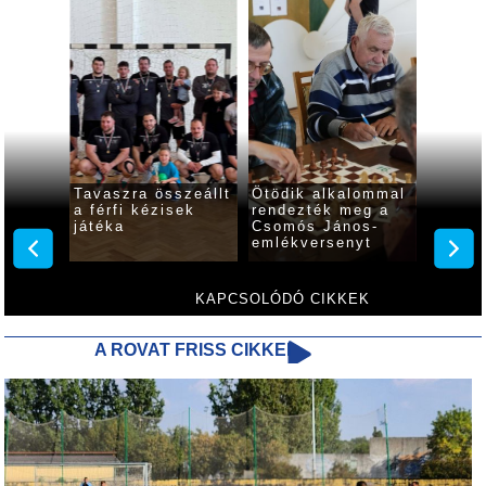
nyert
Tavaszra összeállt
Ötödik alkalommal
Harmi
a férfi kézisek
rendezték meg a
alkal
tt a
játéka
Csomós János-
emlék
emlékversenyt
Gyöngy
apat
a sak
KAPCSOLÓDÓ CIKKEK
A ROVAT FRISS CIKKEI