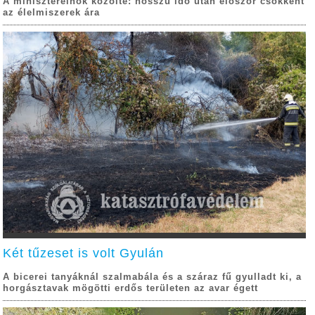
A miniszterelnök közölte: hosszú idő után először csökkent
az élelmiszerek ára
Két tűzeset is volt Gyulán
A bicerei tanyáknál szalmabála és a száraz fű gyulladt ki, a
horgásztavak mögötti erdős területen az avar égett