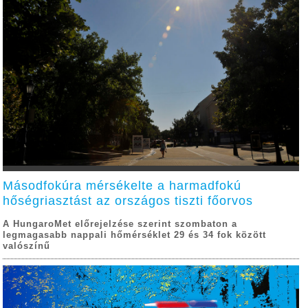
Másodfokúra mérsékelte a harmadfokú
hőségriasztást az országos tiszti főorvos
A HungaroMet előrejelzése szerint szombaton a
legmagasabb nappali hőmérséklet 29 és 34 fok között
valószínű