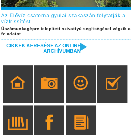
Az Élővíz-csatorna gyulai szakaszán folytatják a
vízfrissítést
Úszómunkagépre telepített szivattyú segítségével végzik a
feladatot
CIKKEK KERESÉSE AZ ONLINE
ARCHÍVUMBAN