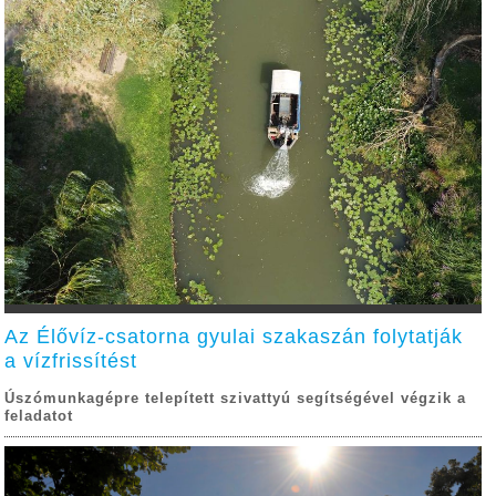
Az Élővíz-csatorna gyulai szakaszán folytatják
a vízfrissítést
Úszómunkagépre telepített szivattyú segítségével végzik a
feladatot