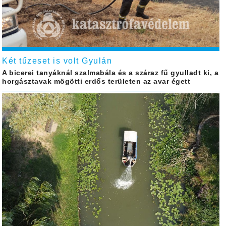
Két tűzeset is volt Gyulán
A bicerei tanyáknál szalmabála és a száraz fű gyulladt ki, a
horgásztavak mögötti erdős területen az avar égett