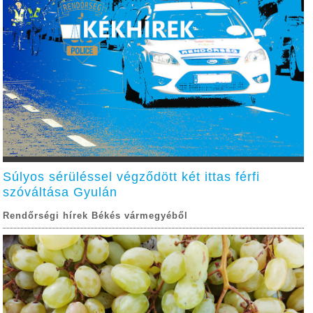
Súlyos sérüléssel végződött két ittas férfi
szóváltása Gyulán
Rendőrségi hírek Békés vármegyéből