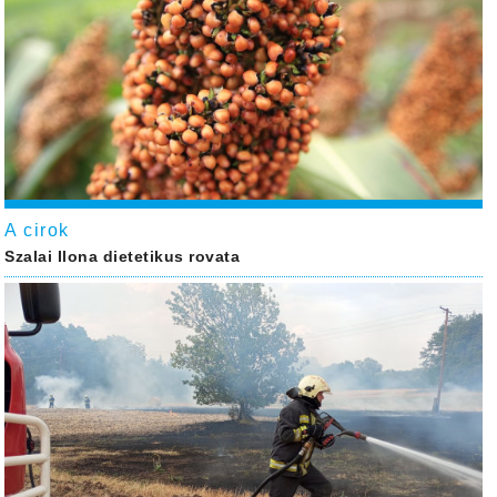
A cirok
Szalai Ilona dietetikus rovata