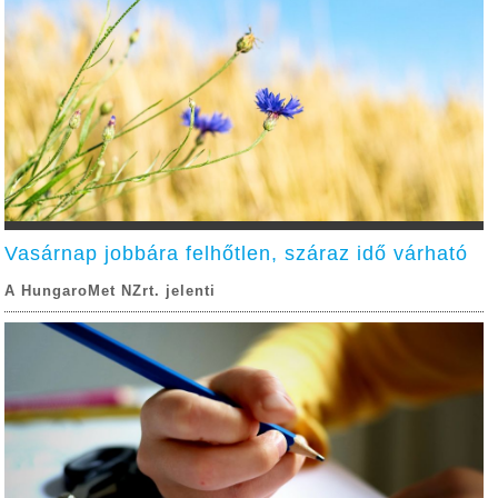
Vasárnap jobbára felhőtlen, száraz idő várható
A HungaroMet NZrt. jelenti