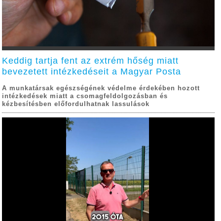
Keddig tartja fent az extrém hőség miatt
bevezetett intézkedéseit a Magyar Posta
A munkatársak egészségének védelme érdekében hozott
intézkedések miatt a csomagfeldolgozásban és
kézbesítésben előfordulhatnak lassulások