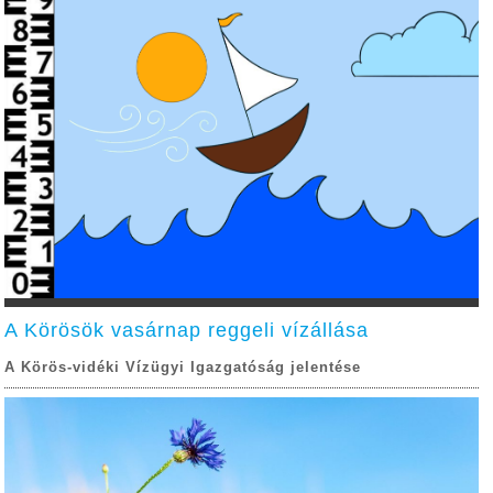
A Körösök vasárnap reggeli vízállása
A Körös-vidéki Vízügyi Igazgatóság jelentése