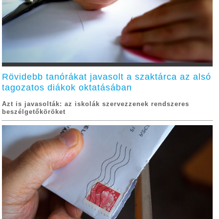
Rövidebb tanórákat javasolt a szaktárca az alsó
tagozatos diákok oktatásában
Azt is javasolták: az iskolák szervezzenek rendszeres
beszélgetőköröket