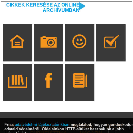
CIKKEK KERESÉSE AZ ONLINE
ARCHÍVUMBAN
Friss
adatvédelmi tájékoztatónkban
megtalálod, hogyan gondoskodu
HÍREK
KULTÚRA
INTERJÚ
SPORT
adataid védelméről. Oldalainkon HTTP-sütiket használunk a jobb