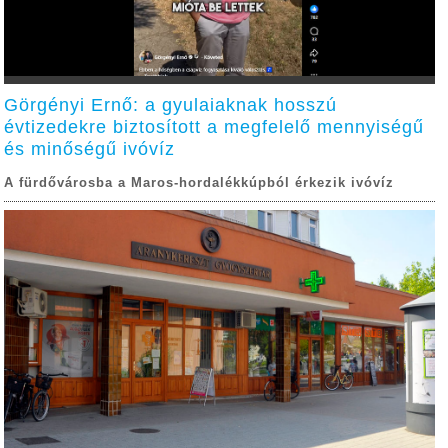
Görgényi Ernő: a gyulaiaknak hosszú
évtizedekre biztosított a megfelelő mennyiségű
és minőségű ivóvíz
A fürdővárosba a Maros-hordalékkúpból érkezik ivóvíz