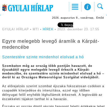
2026. augusztus 9., vasárnap, Emőd
GYULAI HÍRLAP • MTI •
HÍREK
• 2023. december 23. 17:55
Egyre melegebb levegő áramlik a Kárpát-
medencébe
Szentestére szinte mindenhol elolvad a hó
Szombaton még az ország több pontján havazott, de
éjszakától egyre melegebb levegő érkezik a Kárpát-
medencébe, és szentestére szinte mindenhol elolvad a hó –
derül ki az Országos Meteorológiai Szolgálat videójából.
Az előrejelzés szerint szombat éjszaka fokozatosan csökken a
csapadék kiterjedése és intenzitása, ezzel egy időben
délnyugat felől enyhébb léghullámok érkeznek. A legtovább az
északkeleti tájakon tarthat ki a havazás.
Éjszaka az ország döntő részén fagypont feletti értékekre lehet