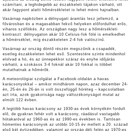
számítani, a leghidegebb az északkeleti tájakon várható, ott
akár fagypont alatti hőmérsékletet is lehet mérni hajnalban.
Vasárnap napközben a délnyugati áramlás lesz jellemző, a
fővárosban és a magasabban fekvő helyeken előfordulhat erős,
viharos széllökés. Az országban nagy lesz a hőmérsékleti
kontraszt: délnyugaton akár 10 Celsius-fok fölé is emelkedhet
a hőmérséklet, míg északkeleten 2-4 fok valószínű.
Vasárnap az ország döntő részén megszűnik a csapadék,
esetleg északkeleten lehet eső. Szentestére szinte mindenhol
elolvad a hó, és az ünnepekkor száraz és enyhe időjárás
várható, a szokásos 3-4 foknál akár 10 fokkal is többet
mutathatnak a hőmérők.
A meteorológiai szolgálat a Facebook-oldalán a havas
karácsonyokkal – amikor mindhárom napon, azaz december 24-
én, 25-én és 26-án is volt összefüggő hóréteg – kapcsolatban
azt írta, azok gyakorisága nagy változékonyságot mutat az
elmúlt 122 évben.
A legtöbb havas karácsony az 1930-as évek környékén fordult
elő, de gyakran fehér volt a karácsony, ráadásul vastagabb
hótakaróval az 1960-as és az 1990-es években is. Tartósan
hómentes karácsonyok az utóbbi 10-15 év mellett a 20. század
első két évtizedében, valamint az ország déli felén az 1970-es