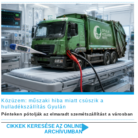
Közüzem: műszaki hiba miatt csúszik a
hulladékszállítás Gyulán
Pénteken pótolják az elmaradt szemétszállítást a városban
CIKKEK KERESÉSE AZ ONLINE
ARCHÍVUMBAN