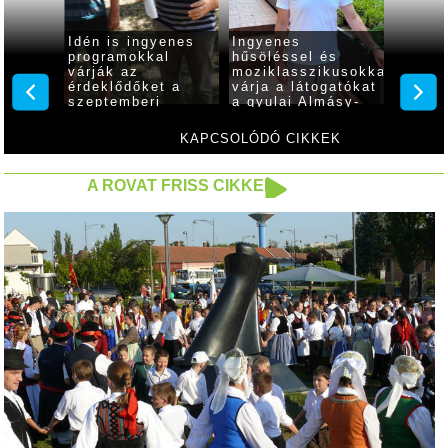
: a
Idén is ingyenes
Ingyenes
A Mog
don én
programokkal
hűsöléssel és
könyvt
gyike
várják az
moziklasszikusokkal
zárvat
érdeklődőket a
várja a látogatókat
ak...
szeptemberi
a gyulai Almásy-
Családi Pikniken
kastély
KAPCSOLÓDÓ CIKKEK
A ROVAT FRISS CIKKEI