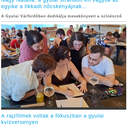
Nagy Natália: a gyulai strandon én vagyok az
egyike a tikkadt nőcskenyájnak...
A Gyulai Várfürdőben dedikálja mesekönyveit a színésznő
A rajzfilmek voltak a fókuszban a gyulai
kvízversenyen