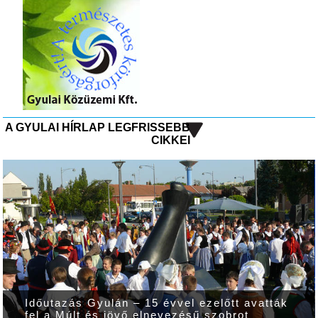
A GYULAI HÍRLAP LEGFRISSEBB
CIKKEI
Időutazás Gyulán – 15 évvel ezelőtt avatták
fel a Múlt és jövő elnevezésű szobrot