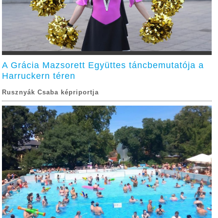
A Grácia Mazsorett Együttes táncbemutatója a
Harruckern téren
Rusznyák Csaba képriportja