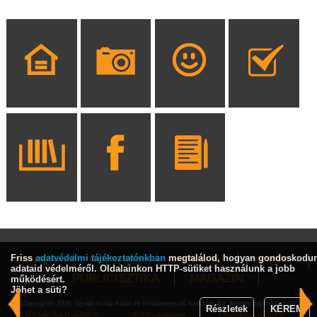
Friss
adatvédelmi tájékoztatónkban
megtalálod, hogyan gondoskodu
HÍREK
KULTÚRA
INTERJÚ
SPORT
adataid védelméről. Oldalainkon HTTP-sütiket használunk a jobb
PUBLICISZTIKA
MAGAZIN
működésért.
Jöhet a süti?
Copyright© 2009, Gyulai Hírlap Kiadó és Hírlapterjesztő Nonprofit Kft. Minden jog fenntartva!
Részletek
KÉREM
Közérdekű adatok
Adatvédelem
Hirdetési ajánlat