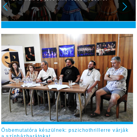
Ősbemutatóra készülnek: pszichothrillerre várják
a színházbarátokat