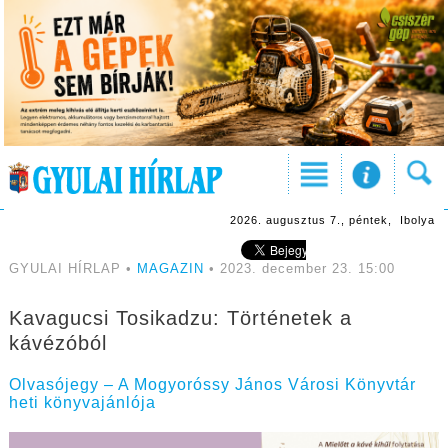
2026. augusztus 7., péntek, Ibolya
GYULAI HÍRLAP •
MAGAZIN
• 2023. december 23. 15:00
Kavagucsi Tosikadzu: Történetek a
kávézóból
Olvasójegy – A Mogyoróssy János Városi Könyvtár
heti könyvajánlója