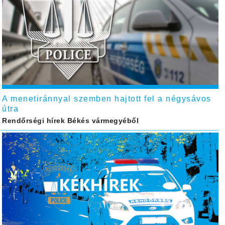
A menetiránnyal szemben hajtott fel a négysávos
útra
Rendőrségi hírek Békés vármegyéből