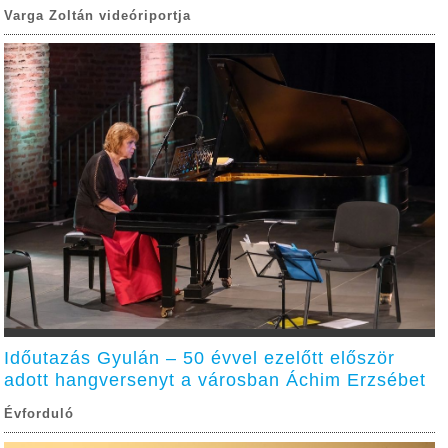
Varga Zoltán videóriportja
Időutazás Gyulán – 50 évvel ezelőtt először
adott hangversenyt a városban Áchim Erzsébet
Évforduló