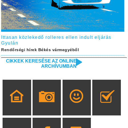
Ittasan közlekedő rolleres ellen indult eljárás
Gyulán
Rendőrségi hírek Békés vármegyéből
CIKKEK KERESÉSE AZ ONLINE
ARCHÍVUMBAN