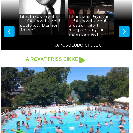
yulán
Időutazás Gyulán
Időutazás Gyulán
Időuta
ezelőtt
– 100 évvel ezelőtt
– 50 évvel ezelőtt
– 160 
ett
született Banner
először adott
hunyt 
egye
József
hangversenyt a
József
városban Áchim
Erzsébet
KAPCSOLÓDÓ CIKKEK
A ROVAT FRISS CIKKEI