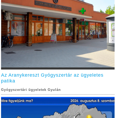
Az Aranykereszt Gyógyszertár az ügyeletes
patika
Gyógyszertári ügyeletek Gyulán