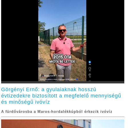
Görgényi Ernő: a gyulaiaknak hosszú
évtizedekre biztosított a megfelelő mennyiségű
és minőségű ivóvíz
A fürdővárosba a Maros-hordalékkúpból érkezik ivóvíz