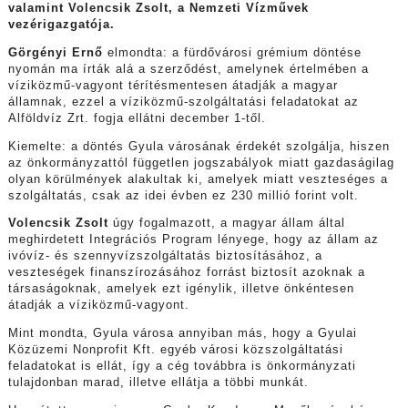
valamint Volencsik Zsolt, a Nemzeti Vízművek
vezérigazgatója.
Görgényi Ernő
elmondta: a fürdővárosi grémium döntése
nyomán ma írták alá a szerződést, amelynek értelmében a
víziközmű-vagyont térítésmentesen átadják a magyar
államnak, ezzel a víziközmű-szolgáltatási feladatokat az
Alföldvíz Zrt. fogja ellátni december 1-től.
Kiemelte: a döntés Gyula városának érdekét szolgálja, hiszen
az önkormányzattól független jogszabályok miatt gazdaságilag
olyan körülmények alakultak ki, amelyek miatt veszteséges a
szolgáltatás, csak az idei évben ez 230 millió forint volt.
Volencsik Zsolt
úgy fogalmazott, a magyar állam által
meghirdetett Integrációs Program lényege, hogy az állam az
ivóvíz- és szennyvízszolgáltatás biztosításához, a
veszteségek finanszírozásához forrást biztosít azoknak a
társaságoknak, amelyek ezt igénylik, illetve önkéntesen
átadják a víziközmű-vagyont.
Mint mondta, Gyula városa annyiban más, hogy a Gyulai
Közüzemi Nonprofit Kft. egyéb városi közszolgáltatási
feladatokat is ellát, így a cég továbbra is önkormányzati
tulajdonban marad, illetve ellátja a többi munkát.