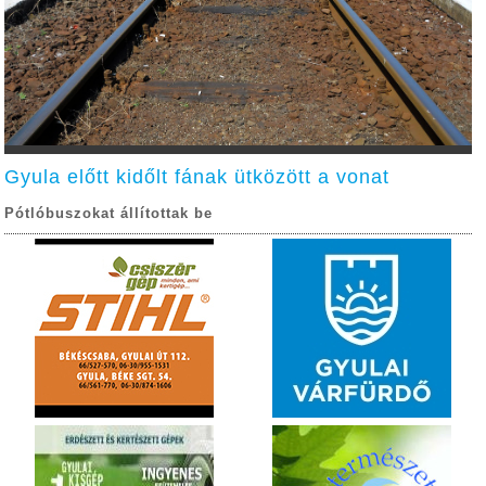
Gyula előtt kidőlt fának ütközött a vonat
Pótlóbuszokat állítottak be