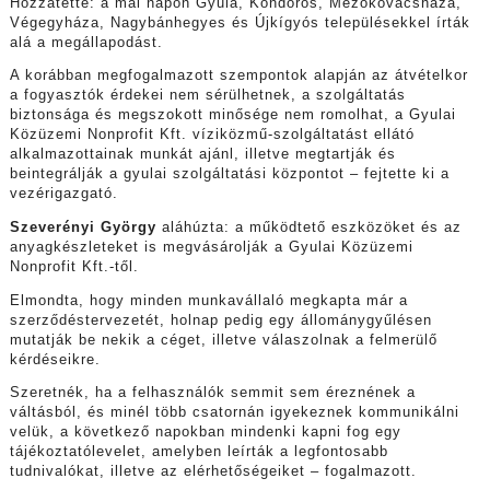
Hozzátette: a mai napon Gyula, Kondoros, Mezőkovácsháza,
Végegyháza, Nagybánhegyes és Újkígyós településekkel írták
alá a megállapodást.
A korábban megfogalmazott szempontok alapján az átvételkor
a fogyasztók érdekei nem sérülhetnek, a szolgáltatás
biztonsága és megszokott minősége nem romolhat, a Gyulai
Közüzemi Nonprofit Kft. víziközmű-szolgáltatást ellátó
alkalmazottainak munkát ajánl, illetve megtartják és
beintegrálják a gyulai szolgáltatási központot – fejtette ki a
vezérigazgató.
Szeverényi György
aláhúzta: a működtető eszközöket és az
anyagkészleteket is megvásárolják a Gyulai Közüzemi
Nonprofit Kft.-től.
Elmondta, hogy minden munkavállaló megkapta már a
szerződéstervezetét, holnap pedig egy állománygyűlésen
mutatják be nekik a céget, illetve válaszolnak a felmerülő
kérdéseikre.
Szeretnék, ha a felhasználók semmit sem éreznének a
váltásból, és minél több csatornán igyekeznek kommunikálni
velük, a következő napokban mindenki kapni fog egy
tájékoztatólevelet, amelyben leírták a legfontosabb
tudnivalókat, illetve az elérhetőségeiket – fogalmazott.