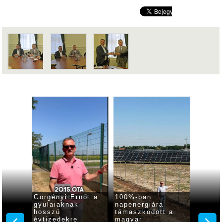
Görgényi Ernő: a
100%-ban
Ingye
gyulaiaknak
napenergiára
hűsölé
 95.
hosszú
támaszkodott a
mozikl
ján
évtizedekre
magyar
várja 