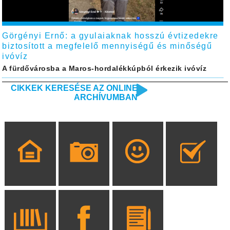
Görgényi Ernő: a gyulaiaknak hosszú évtizedekre
biztosított a megfelelő mennyiségű és minőségű
ivóvíz
A fürdővárosba a Maros-hordalékkúpból érkezik ivóvíz
CIKKEK KERESÉSE AZ ONLINE
ARCHÍVUMBAN