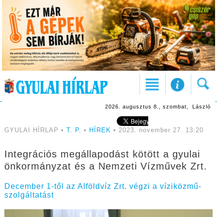
2026. augusztus 8., szombat, László
GYULAI HÍRLAP •
T. P.
•
HÍREK
• 2023. november 27. 13:20
Integrációs megállapodást kötött a gyulai
önkormányzat és a Nemzeti Vízművek Zrt.
December 1-től az Alföldvíz Zrt. végzi a víziközmű-
szolgáltatást