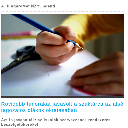
A HungaroMet NZrt. jelenti
Rövidebb tanórákat javasolt a szaktárca az alsó
tagozatos diákok oktatásában
Azt is javasolták: az iskolák szervezzenek rendszeres
beszélgetőköröket