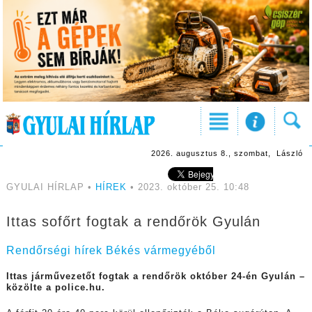
2026. augusztus 8., szombat, László
GYULAI HÍRLAP •
HÍREK
• 2023. október 25. 10:48
Ittas sofőrt fogtak a rendőrök Gyulán
Rendőrségi hírek Békés vármegyéből
Ittas járművezetőt fogtak a rendőrök október 24-én Gyulán –
közölte a police.hu.