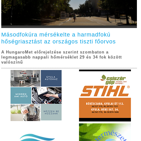
Másodfokúra mérsékelte a harmadfokú
hőségriasztást az országos tiszti főorvos
A HungaroMet előrejelzése szerint szombaton a
legmagasabb nappali hőmérséklet 29 és 34 fok között
valószínű