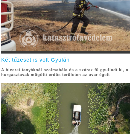
Két tűzeset is volt Gyulán
A bicerei tanyáknál szalmabála és a száraz fű gyulladt ki, a
horgásztavak mögötti erdős területen az avar égett