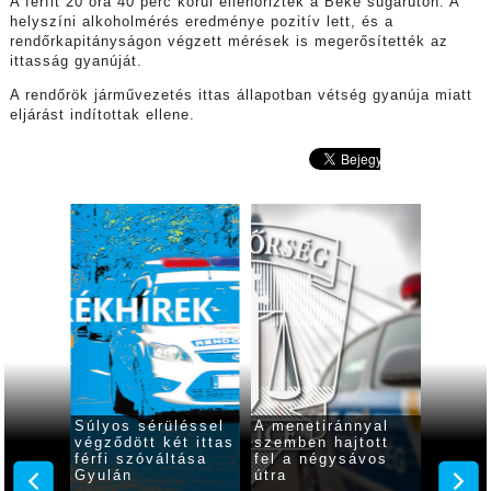
A férfit 20 óra 40 perc körül ellenőrizték a Béke sugárúton. A
helyszíni alkoholmérés eredménye pozitív lett, és a
rendőrkapitányságon végzett mérések is megerősítették az
ittasság gyanúját.
A rendőrök járművezetés ittas állapotban vétség gyanúja miatt
eljárást indítottak ellene.
 óra
Súlyos sérüléssel
A menetiránnyal
Ittasa
2
végződött két ittas
szemben hajtott
rollere
7
férfi szóváltása
fel a négysávos
indult 
lés
Gyulán
útra
Gyulá