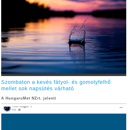
Szombaton a kevés fátyol- és gomolyfelhő
mellet sok napsütés várható
A HungaroMet NZrt. jelenti