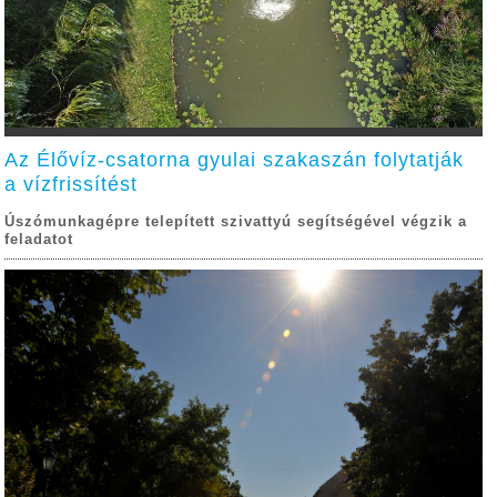
Az Élővíz-csatorna gyulai szakaszán folytatják
a vízfrissítést
Úszómunkagépre telepített szivattyú segítségével végzik a
feladatot