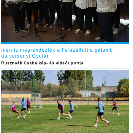
Idén is megrendezték a Felszállott a galamb
dalversenyt Gyulán
Rusznyák Csaba kép- és videóriportja