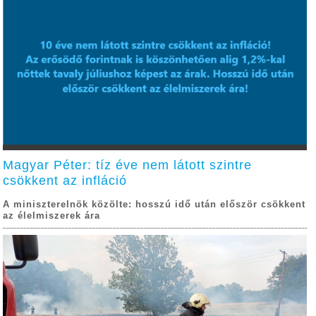
Magyar Péter: tíz éve nem látott szintre
csökkent az infláció
A miniszterelnök közölte: hosszú idő után először csökkent
az élelmiszerek ára