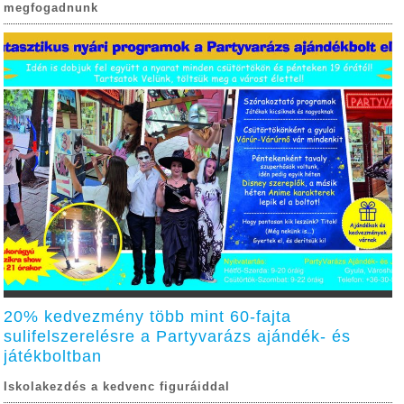
megfogadnunk
20% kedvezmény több mint 60-fajta
sulifelszerelésre a Partyvarázs ajándék- és
játékboltban
Iskolakezdés a kedvenc figuráiddal