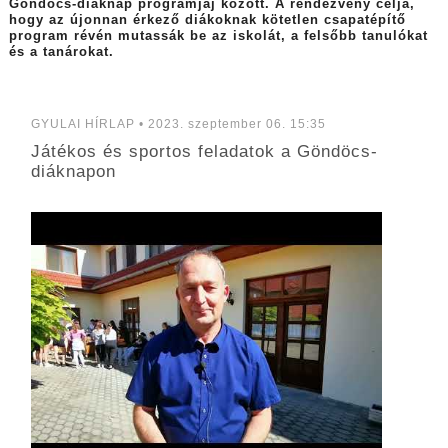
Göndöcs-diáknap programjaj között. A rendezvény célja,
hogy az újonnan érkező diákoknak kötetlen csapatépítő
program révén mutassák be az iskolát, a felsőbb tanulókat
és a tanárokat.
GYULAI HÍRLAP • 2023. szeptember 06. 15:35
Játékos és sportos feladatok a Göndöcs-
diáknapon