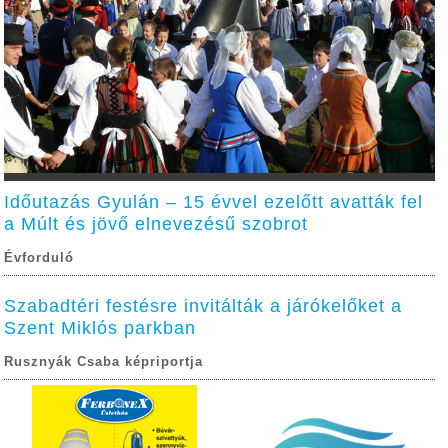
Időutazás Gyulán – 15 évvel ezelőtt avatták fel
a Múlt és jövő elnevezésű szobrot
Évforduló
Szabadtéri festésre invitálták a járókelőket a
Szent Miklós parkban
Rusznyák Csaba képriportja