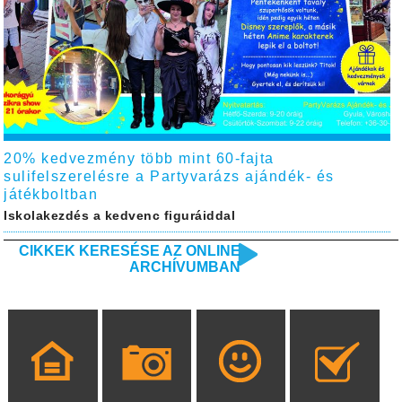
20% kedvezmény több mint 60-fajta
sulifelszerelésre a Partyvarázs ajándék- és
játékboltban
Iskolakezdés a kedvenc figuráiddal
CIKKEK KERESÉSE AZ ONLINE
ARCHÍVUMBAN