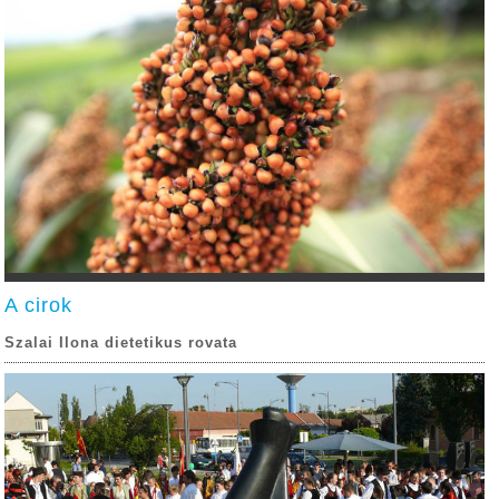
A cirok
Szalai Ilona dietetikus rovata