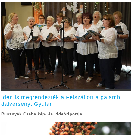
Idén is megrendezték a Felszállott a galamb
dalversenyt Gyulán
Rusznyák Csaba kép- és videóriportja