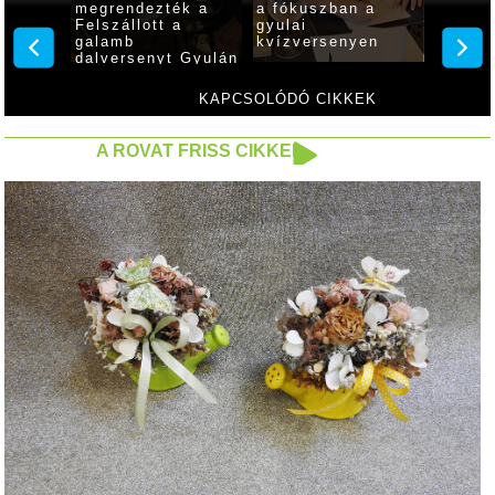
megrendezték a
a fókuszban a
Világó
yula
Felszállott a
gyulai
utcabá
galamb
kvízversenyen
augusz
dalversenyt Gyulán
KAPCSOLÓDÓ CIKKEK
A ROVAT FRISS CIKKEI