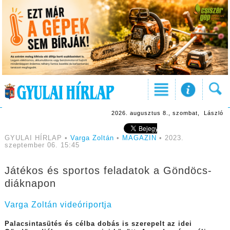
2026. augusztus 8., szombat, László
GYULAI HÍRLAP •
Varga Zoltán
•
MAGAZIN
• 2023.
szeptember 06. 15:45
Játékos és sportos feladatok a Göndöcs-
diáknapon
Varga Zoltán videóriportja
Palacsintasütés és célba dobás is szerepelt az idei