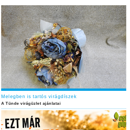
Melegben is tartós virágdíszek
A Tünde virágüzlet ajánlatai