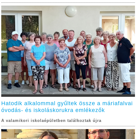
Hatodik alkalommal gyűltek össze a máriafalvai
óvodás- és iskoláskorukra emlékezők
A valamikori iskolaépületben találkoztak újra