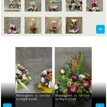
 napja
Melegben is tartós
Melegben is tartós
Ballag
virágdíszek
virágdíszek