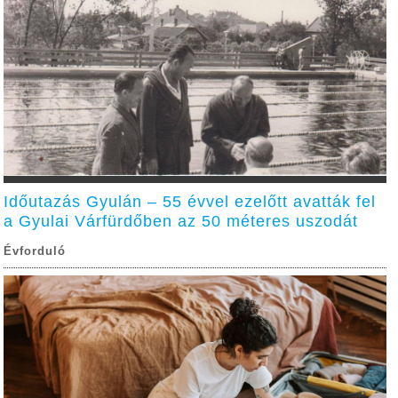
Időutazás Gyulán – 55 évvel ezelőtt avatták fel
a Gyulai Várfürdőben az 50 méteres uszodát
Évforduló