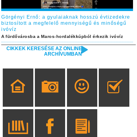
Görgényi Ernő: a gyulaiaknak hosszú évtizedekre
biztosított a megfelelő mennyiségű és minőségű
ivóvíz
A fürdővárosba a Maros-hordalékkúpból érkezik ivóvíz
CIKKEK KERESÉSE AZ ONLINE
ARCHÍVUMBAN