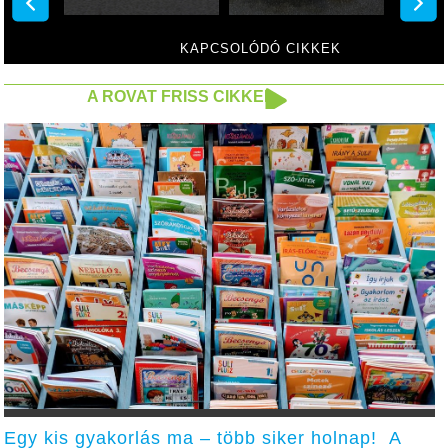
KAPCSOLÓDÓ CIKKEK
A ROVAT FRISS CIKKEI
Egy kis gyakorlás ma – több siker holnap! A