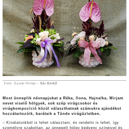
Fotó: Gyulai Hírlap –
Súr Enikő
Most ünneplik névnapjukat a Réka, Ilona, Hajnalka, Mirjam
nevet viselő hölgyek, sok szép virágcsokor és
virágkompozíció közül választhatnak számukra ajándékot
hozzátartozóik, barátaik a Tünde virágüzletben.
– Kínálatunkból is lehet választani, és rendelni is lehet, így
személyre szabottan, az ünnepelt hölgy kedvenc színeivel és