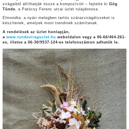
virágaiból állíthatják össze a kompozíciót – fejtette ki
Góg
Tünde
, a Patócsy Ferenc utcai üzlet tulajdonosa.
Elmondta: a nyári melegben tartós szárazvirágdíszeket is
készítenek, amelyek most trendinek számítanak.
A rendelések az üzlet honlapján,
a
www.tundeviraguzlet.hu
weboldalon vagy a 06-66/464-261-
es, illetve a 06-30/9537-124-es telefonszámon adhatók le.