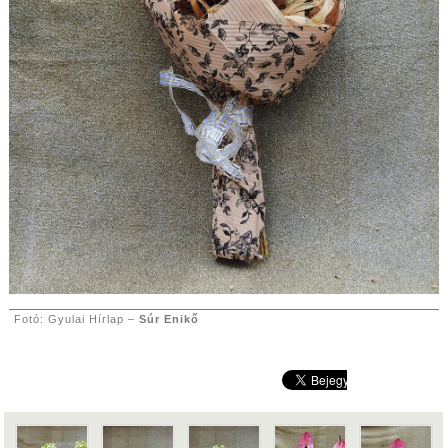
Fotó: Gyulai Hírlap –
Súr Enikő