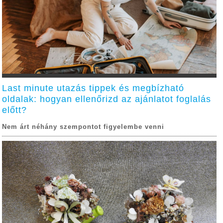
Last minute utazás tippek és megbízható
oldalak: hogyan ellenőrizd az ajánlatot foglalás
előtt?
Nem árt néhány szempontot figyelembe venni