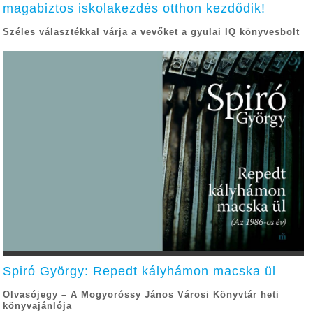
magabiztos iskolakezdés otthon kezdődik!
Széles választékkal várja a vevőket a gyulai IQ könyvesbolt
Spiró György: Repedt kályhámon macska ül
Olvasójegy – A Mogyoróssy János Városi Könyvtár heti
könyvajánlója