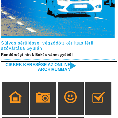
Súlyos sérüléssel végződött két ittas férfi
szóváltása Gyulán
Rendőrségi hírek Békés vármegyéből
CIKKEK KERESÉSE AZ ONLINE
ARCHÍVUMBAN