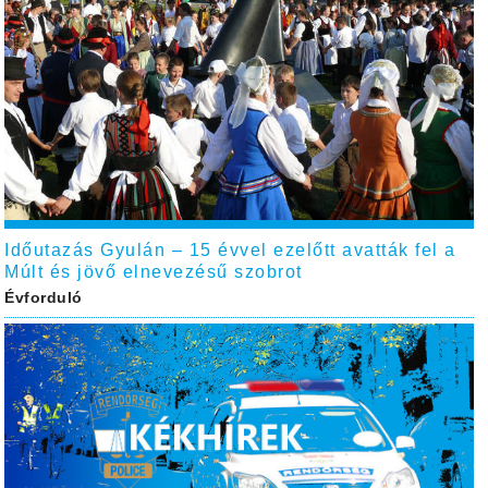
Időutazás Gyulán – 15 évvel ezelőtt avatták fel a
Múlt és jövő elnevezésű szobrot
Évforduló