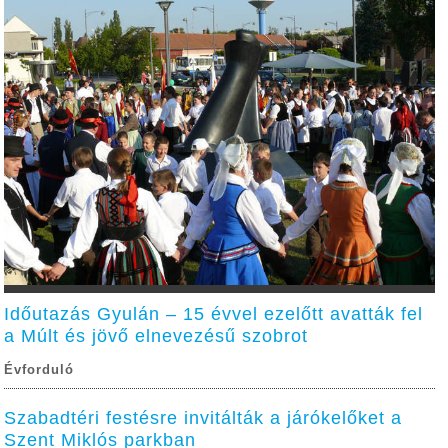
Időutazás Gyulán – 15 évvel ezelőtt avatták fel
a Múlt és jövő elnevezésű szobrot
Évforduló
Szabadtéri festésre invitálták a járókelőket a
Szent Miklós parkban