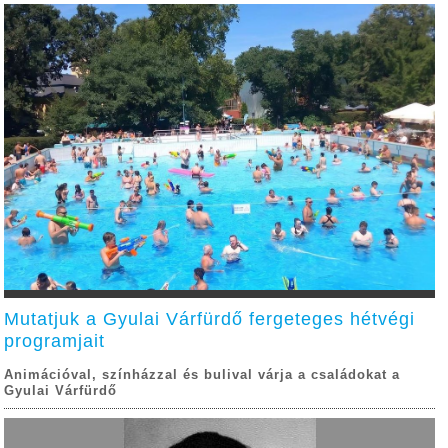
Mutatjuk a Gyulai Várfürdő fergeteges hétvégi
programjait
Animációval, színházzal és bulival várja a családokat a
Gyulai Várfürdő