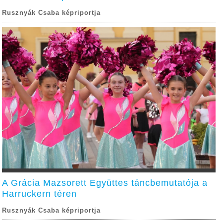
Rusznyák Csaba képriportja
A Grácia Mazsorett Együttes táncbemutatója a
Harruckern téren
Rusznyák Csaba képriportja