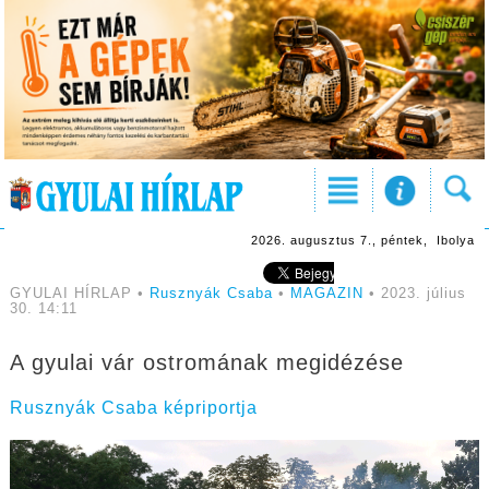
2026. augusztus 7., péntek, Ibolya
GYULAI HÍRLAP •
Rusznyák Csaba
•
MAGAZIN
• 2023. július
30. 14:11
A gyulai vár ostromának megidézése
Rusznyák Csaba képriportja