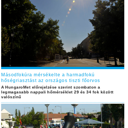
Másodfokúra mérsékelte a harmadfokú
hőségriasztást az országos tiszti főorvos
A HungaroMet előrejelzése szerint szombaton a
legmagasabb nappali hőmérséklet 29 és 34 fok között
valószínű