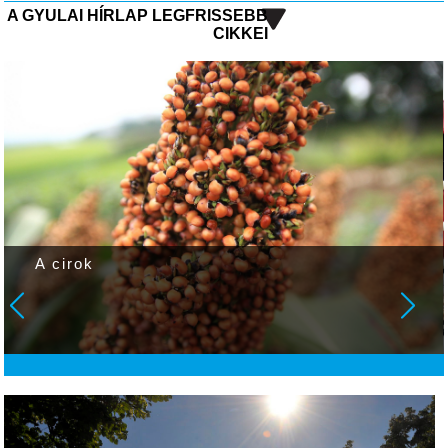
A GYULAI HÍRLAP LEGFRISSEBB
CIKKEI
Két tűzeset is volt Gyulán