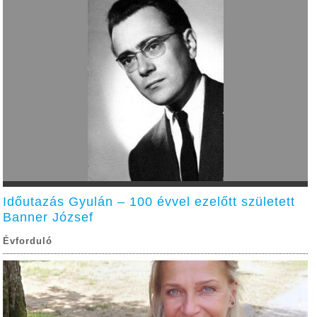
Időutazás Gyulán – 100 évvel ezelőtt született
Banner József
Évforduló