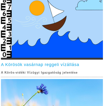
A Körösök vasárnap reggeli vízállása
A Körös-vidéki Vízügyi Igazgatóság jelentése