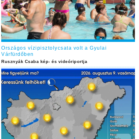
Országos vízipisztolycsata volt a Gyulai
Várfürdőben
Rusznyák Csaba kép- és videóriportja