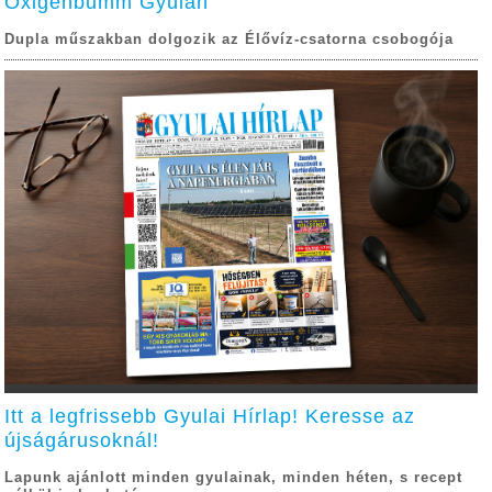
Oxigénbumm Gyulán
Dupla műszakban dolgozik az Élővíz-csatorna csobogója
Itt a legfrissebb Gyulai Hírlap! Keresse az
újságárusoknál!
Lapunk ajánlott minden gyulainak, minden héten, s recept