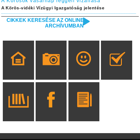
A Körösök vasárnap reggeli vízállása
A Körös-vidéki Vízügyi Igazgatóság jelentése
CIKKEK KERESÉSE AZ ONLINE
ARCHÍVUMBAN