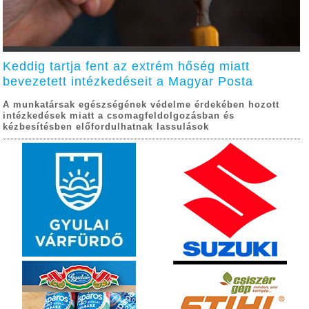
Keddig tartja fent az extrém hőség miatt
bevezetett intézkedéseit a Magyar Posta
A munkatársak egészségének védelme érdekében hozott
intézkedések miatt a csomagfeldolgozásban és
kézbesítésben előfordulhatnak lassulások