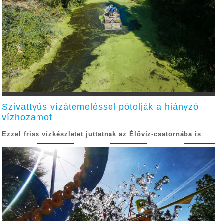
Szivattyús vízátemeléssel pótolják a hiányzó
vízhozamot
Ezzel friss vízkészletet juttatnak az Élővíz-csatornába is