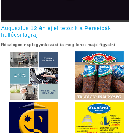
Augusztus 12-én éjjel tetőzik a Perseidák
hullócsillagraj
Részleges napfogyatkozást is meg lehet majd figyelni