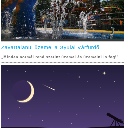
Zavartalanul üzemel a Gyulai Várfürdő
„Minden normál rend szerint üzemel és üzemelni is fog!”