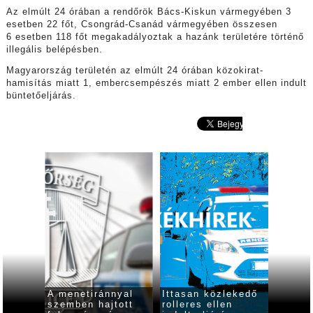
Az elmúlt 24 órában a rendőrök Bács-Kiskun vármegyében 3
esetben 22 főt, Csongrád-Csanád vármegyében összesen
6 esetben 118 főt megakadályoztak a hazánk területére történő
illegális belépésben.
Magyarország területén az elmúlt 24 órában közokirat-
hamisítás miatt 1, embercsempészés miatt 2 ember ellen indult
büntetőeljárás.
ressel
A menetiránnyal
Ittasan közlekedő
Két au
os
szemben hajtott
rolleres ellen
karamb