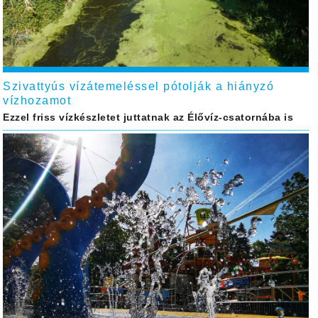
Szivattyús vízátemeléssel pótolják a hiányzó
vízhozamot
Ezzel friss vízkészletet juttatnak az Élővíz-csatornába is