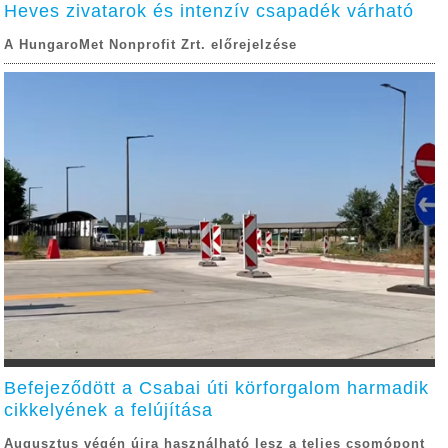
Heves zivatarok és intenzív csapadék várható
A HungaroMet Nonprofit Zrt. előrejelzése
Befejeződött a Csabai úti körforgalom harmadik
cikkelyének a felújítása
Augusztus végén újra használható lesz a teljes csomópont