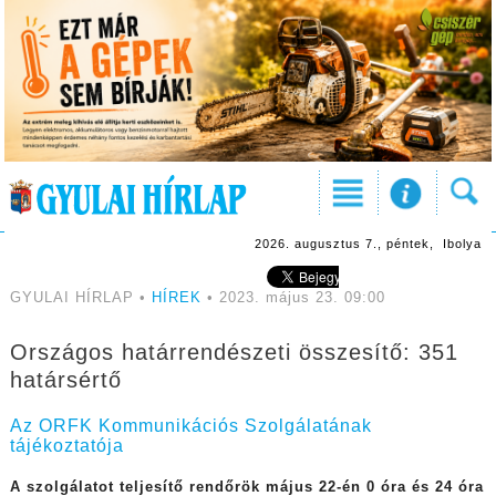
2026. augusztus 7., péntek, Ibolya
GYULAI HÍRLAP •
HÍREK
• 2023. május 23. 09:00
Országos határrendészeti összesítő: 351
határsértő
Az ORFK Kommunikációs Szolgálatának
tájékoztatója
A szolgálatot teljesítő rendőrök május 22-én 0 óra és 24 óra