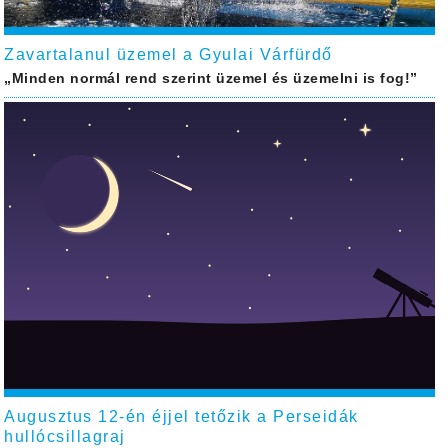
Zavartalanul üzemel a Gyulai Várfürdő
„Minden normál rend szerint üzemel és üzemelni is fog!”
Augusztus 12-én éjjel tetőzik a Perseidák
hullócsillagraj