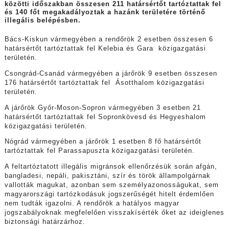
közötti időszakban összesen 211 határsértőt tartóztattak fel
és 140 főt megakadályoztak a hazánk területére történő
illegális belépésben.
Bács-Kiskun vármegyében a rendőrök 2 esetben összesen 6
határsértőt tartóztattak fel Kelebia és Gara közigazgatási
területén.
Csongrád-Csanád vármegyében a járőrök 9 esetben összesen
176 határsértőt tartóztattak fel Ásotthalom közigazgatási
területén.
A járőrök Győr-Moson-Sopron vármegyében 3 esetben 21
határsértőt tartóztattak fel Sopronkövesd és Hegyeshalom
közigazgatási területén.
Nógrád vármegyében a járőrök 1 esetben 8 fő határsértőt
tartóztattak fel Parassapuszta közigazgatási területén.
A feltartóztatott illegális migránsok ellenőrzésük során afgán,
bangladesi, nepáli, pakisztáni, szír és török állampolgárnak
vallották magukat, azonban sem személyazonosságukat, sem
magyarországi tartózkodásuk jogszerűségét hitelt érdemlően
nem tudták igazolni. A rendőrök a hatályos magyar
jogszabályoknak megfelelően visszakísérték őket az ideiglenes
biztonsági határzárhoz.