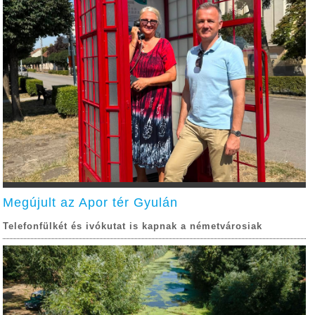
Megújult az Apor tér Gyulán
Telefonfülkét és ivókutat is kapnak a németvárosiak