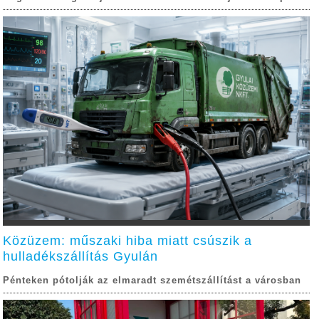
Közüzem: műszaki hiba miatt csúszik a
hulladékszállítás Gyulán
Pénteken pótolják az elmaradt szemétszállítást a városban