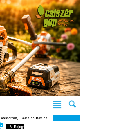
 csütörtök, Berta és Bettina