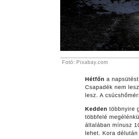
Fotó: Pixabay.com
Hétfőn
a napsütést 
Csapadék nem lesz.
lesz. A csúcshőmérs
Kedden
többnyire g
többfelé megélénkü
általában mínusz 10
lehet. Kora délután