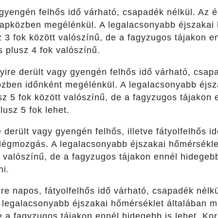
gyengén felhős idő várható, csapadék nélkül. Az és
s napközben megélénkül. A legalacsonyabb éjszakai
3 fok között valószínű, de a fagyzugos tájakon en
 plusz 4 fok valószínű.
ire derült vagy gyengén felhős idő várható, csapad
közben időnként megélénkül. A legalacsonyabb éjsz
 5 fok között valószínű, de a fagyzugos tájakon e
lusz 5 fok lehet.
 derült vagy gyengén felhős, illetve fátyolfelhős i
légmozgás. A legalacsonyabb éjszakai hőmérsékle
 valószínű, de a fagyzugos tájakon ennél hidegebb
ni.
re napos, fátyolfelhős idő várható, csapadék nélkül
 legalacsonyabb éjszakai hőmérséklet általában m
e a fagyzugos tájakon ennél hidegebb is lehet. Kor