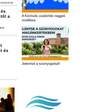
öntenie
 és
A Körösök csütörtök reggeli
től a
vízállása
ren
t
l és
Jelentsd a szúnyogokat!