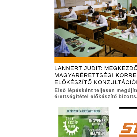
LANNERT JUDIT: MEGKEZD
MAGYARÉRETTSÉGI KORRE
ELŐKÉSZÍTŐ KONZULTÁCIÓ
Első lépésként teljesen megújít
érettségitétel-előkészítő bizott