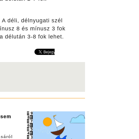
A déli, délnyugati szél
ínusz 8 és mínusz 3 fok
a délután 3-8 fok lehet.
g sem
ásáról