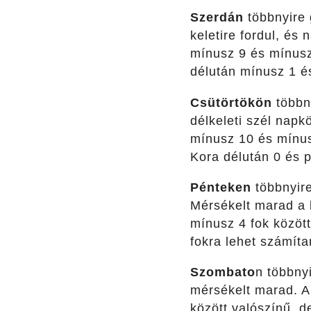
Szerdán
többnyire 
keletire fordul, é
mínusz 9 és mínusz 
délután mínusz 1 és
Csütörtökön
többny
délkeleti szél nap
mínusz 10 és mínusz
Kora délután 0 és p
Pénteken
többnyire
Mérsékelt marad a 
mínusz 4 fok között
fokra lehet számíta
Szombato
n többnyi
mérsékelt marad. A
között valószínű, d