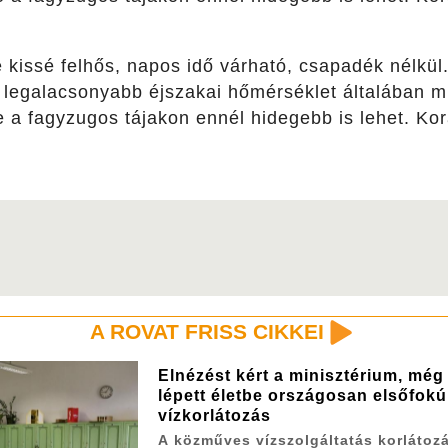
 kissé felhős, napos idő várható, csapadék nélkül. 
 legalacsonyabb éjszakai hőmérséklet általában m
e a fagyzugos tájakon ennél hidegebb is lehet. Kor
A ROVAT FRISS CIKKEI
Elnézést kért a minisztérium, mé
lépett életbe országosan elsőfokú
vízkorlátozás
A közműves vízszolgáltatás korlátoz