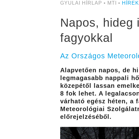
GYULAI HÍRLAP • MTI •
HÍREK
Napos, hideg i
fagyokkal
Az Országos Meteorológ
Alapvetően napos, de hi
legmagasabb nappali hőm
közepétől lassan emelke
8 fok lehet. A legalacs
várható egész héten, a 
Meteorológiai Szolgálat
előrejelzéséből.