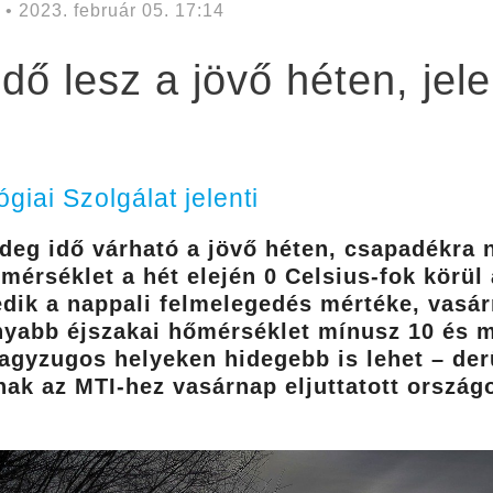
• 2023. február 05. 17:14
dő lesz a jövő héten, jel
iai Szolgálat jelenti
deg idő várható a jövő héten, csapadékra n
érséklet a hét elején 0 Celsius-fok körül 
dik a nappali felmelegedés mértéke, vasár
onyabb éjszakai hőmérséklet mínusz 10 és m
fagyzugos helyeken hidegebb is lehet – der
nak az MTI-hez vasárnap eljuttatott ország