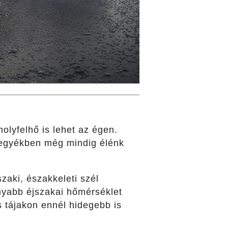
olyfelhő is lehet az égen.
 megyékben még mindig élénk
zaki, északkeleti szél
nyabb éjszakai hőmérséklet
s tájakon ennél hidegebb is