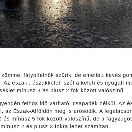
zömmel fátyolfelhők szűrik, de emellett kevés gom
 Az északi, északkeleti szél a keleti és nyugati
éklet mínusz 3 és plusz 2 fok között valószínű.
yengén felhős idő várható, csapadék nélkül. Az és
l, az Észak-Alföldön meg is erősödik. A legalacso
 és mínusz 5 fok között valószínű, de a fagyzugo
 mínusz 2 és plusz 3 fokra lehet számítani.