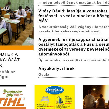
minden településnek magának kell d
Vitézy Dávid: lassítja a vonatokat,
festéssel is védi a síneket a hőség
MÁV
A vasúttársaság 282 vágánykilométe
vezetett be sebességkorlátozást
A gyermek- és ifjúságpszichiátriai
osztályt támogatták a Fuss a sérül
gyermekekért! verseny bevételébő
ŐDTEK A
adományokból
KCIÓJÁT
Új bútorokat vásároltak az összegből
K
Anyakönyvi hírek
ották az
Gyula
ságot