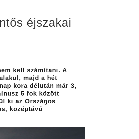
entős éjszakai
em kell számítani. A
alakul, majd a hét
nap kora délután már 3,
ínusz 5 fok között
ül ki az Országos
os, középtávú