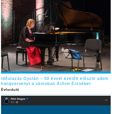
Időutazás Gyulán – 50 évvel ezelőtt először adott
hangversenyt a városban Áchim Erzsébet
Évforduló