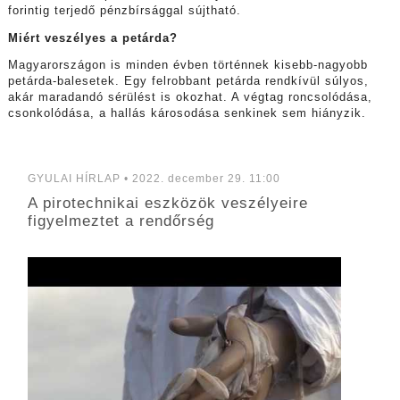
forintig terjedő pénzbírsággal sújtható.
Miért veszélyes a petárda?
Magyarországon is minden évben történnek kisebb-nagyobb
petárda-balesetek. Egy felrobbant petárda rendkívül súlyos,
akár maradandó sérülést is okozhat. A végtag roncsolódása,
csonkolódása, a hallás károsodása senkinek sem hiányzik.
GYULAI HÍRLAP • 2022. december 29. 11:00
A pirotechnikai eszközök veszélyeire
figyelmeztet a rendőrség