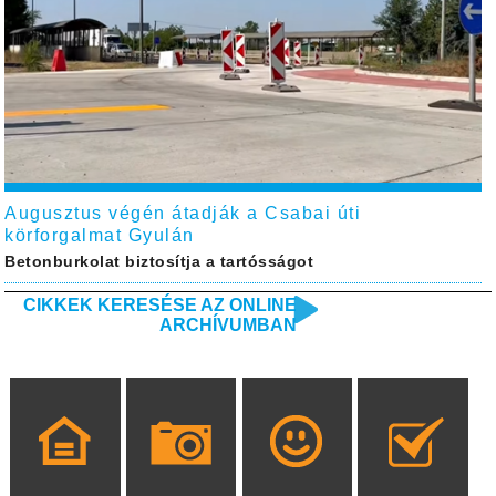
Augusztus végén átadják a Csabai úti
körforgalmat Gyulán
Betonburkolat biztosítja a tartósságot
CIKKEK KERESÉSE AZ ONLINE
ARCHÍVUMBAN