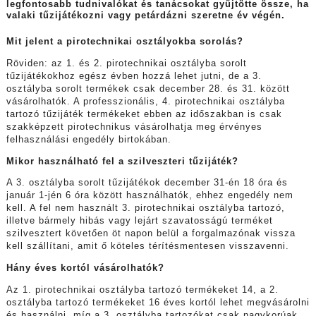
legfontosabb tudnivalókat és tanácsokat gyűjtötte össze, ha
valaki tűzijátékozni vagy petárdázni szeretne év végén.
Mit jelent a pirotechnikai osztályokba sorolás?
Röviden: az 1. és 2. pirotechnikai osztályba sorolt
tűzijátékokhoz egész évben hozzá lehet jutni, de a 3.
osztályba sorolt termékek csak december 28. és 31. között
vásárolhatók. A professzionális, 4. pirotechnikai osztályba
tartozó tűzijáték termékeket ebben az időszakban is csak
szakképzett pirotechnikus vásárolhatja meg érvényes
felhasználási engedély birtokában.
Mikor használható fel a szilveszteri tűzijáték?
A 3. osztályba sorolt tűzijátékok december 31-én 18 óra és
január 1-jén 6 óra között használhatók, ehhez engedély nem
kell. A fel nem használt 3. pirotechnikai osztályba tartozó,
illetve bármely hibás vagy lejárt szavatosságú terméket
szilvesztert követően öt napon belül a forgalmazónak vissza
kell szállítani, amit ő köteles térítésmentesen visszavenni.
Hány éves kortól vásárolhatók?
Az 1. pirotechnikai osztályba tartozó termékeket 14, a 2.
osztályba tartozó termékeket 16 éves kortól lehet megvásárolni
és használni, míg a 3. osztályba tartozókat csak nagykorúak