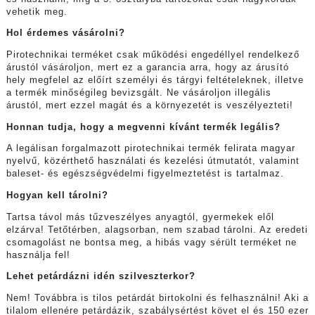
vehetik meg.
Hol érdemes vásárolni?
Pirotechnikai terméket csak működési engedéllyel rendelkező
árustól vásároljon, mert ez a garancia arra, hogy az árusító
hely megfelel az előírt személyi és tárgyi feltételeknek, illetve
a termék minőségileg bevizsgált. Ne vásároljon illegális
árustól, mert ezzel magát és a környezetét is veszélyezteti!
Honnan tudja, hogy a megvenni kívánt termék legális?
A legálisan forgalmazott pirotechnikai termék felirata magyar
nyelvű, közérthető használati és kezelési útmutatót, valamint
baleset- és egészségvédelmi figyelmeztetést is tartalmaz.
Hogyan kell tárolni?
Tartsa távol más tűzveszélyes anyagtól, gyermekek elől
elzárva! Tetőtérben, alagsorban, nem szabad tárolni. Az eredeti
csomagolást ne bontsa meg, a hibás vagy sérült terméket ne
használja fel!
Lehet petárdázni idén szilveszterkor?
Nem! Továbbra is tilos petárdát birtokolni és felhasználni! Aki a
tilalom ellenére petárdázik, szabálysértést követ el és 150 ezer