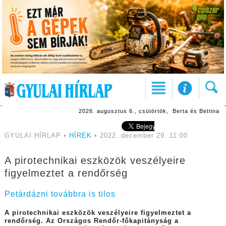
2026. augusztus 6., csütörtök, Berta és Bettina
GYULAI HÍRLAP •
HÍREK
• 2022. december 29. 11:00
A pirotechnikai eszközök veszélyeire
figyelmeztet a rendőrség
Petárdázni továbbra is tilos
A pirotechnikai eszközök veszélyeire figyelmeztet a
rendőrség. Az Országos Rendőr-főkapitányság a