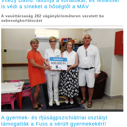
Vitézy Dávid: lassítja a vonatokat, és festéssel
is védi a síneket a hőségtől a MÁV
A vasúttársaság 282 vágánykilométeren vezetett be
sebességkorlátozást
A gyermek- és ifjúságpszichiátriai osztályt
támogatták a Fuss a sérült gyermekekért!