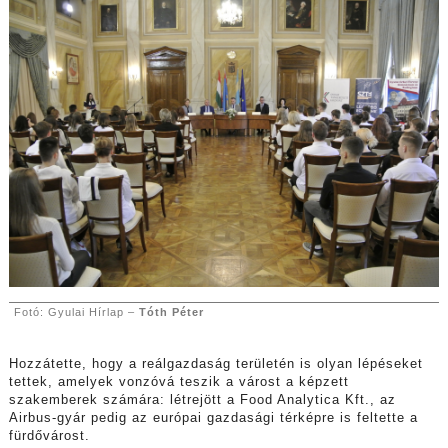
Fotó: Gyulai Hírlap –
Tóth Péter
Hozzátette, hogy a reálgazdaság területén is olyan lépéseket
tettek, amelyek vonzóvá teszik a várost a képzett
szakemberek számára: létrejött a Food Analytica Kft., az
Airbus-gyár pedig az európai gazdasági térképre is feltette a
fürdővárost.