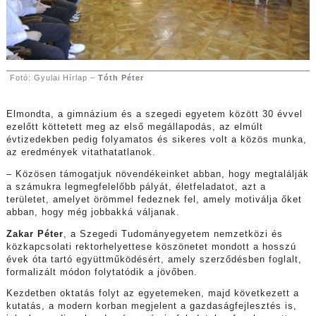
Fotó: Gyulai Hírlap –
Tóth Péter
Elmondta, a gimnázium és a szegedi egyetem között 30 évvel
ezelőtt köttetett meg az első megállapodás, az elmúlt
évtizedekben pedig folyamatos és sikeres volt a közös munka,
az eredmények vitathatatlanok.
– Közösen támogatjuk növendékeinket abban, hogy megtalálják
a számukra legmegfelelőbb pályát, életfeladatot, azt a
területet, amelyet örömmel fedeznek fel, amely motiválja őket
abban, hogy még jobbakká váljanak.
Zakar Péter
, a Szegedi Tudományegyetem nemzetközi és
közkapcsolati rektorhelyettese köszönetet mondott a hosszú
évek óta tartó együttműködésért, amely szerződésben foglalt,
formalizált módon folytatódik a jövőben.
Kezdetben oktatás folyt az egyetemeken, majd következett a
kutatás, a modern korban megjelent a gazdaságfejlesztés is,