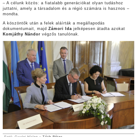
– A célunk közös: a fiatalabb generációkat olyan tudáshoz
juttatni, amely a társadalom és a régió számára is hasznos –
mondta.
A köszöntők után a felek aláírták a megállapodás
dokumentumait, majd
Zámori Ida
jelképesen átadta azokat
Komjáthy Nándor
végzős tanulónak.
Fotó: Gyulai Hírlap –
Tóth Péter