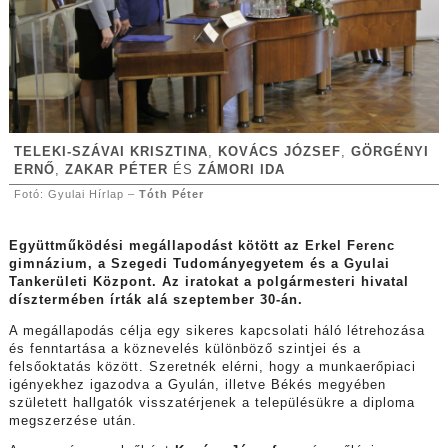
TELEKI-SZÁVAI KRISZTINA
,
KOVÁCS JÓZSEF
,
GÖRGÉNYI
ERNŐ
,
ZAKAR PÉTER
ÉS
ZÁMORI IDA
Fotó: Gyulai Hírlap –
Tóth Péter
Együttműködési megállapodást kötött az Erkel Ferenc
gimnázium, a Szegedi Tudományegyetem és a Gyulai
Tankerületi Központ. Az iratokat a polgármesteri hivatal
dísztermében írták alá szeptember 30-án.
A megállapodás célja egy sikeres kapcsolati háló létrehozása
és fenntartása a köznevelés különböző szintjei és a
felsőoktatás között. Szeretnék elérni, hogy a munkaerőpiaci
igényekhez igazodva a Gyulán, illetve Békés megyében
született hallgatók visszatérjenek a településükre a diploma
megszerzése után.