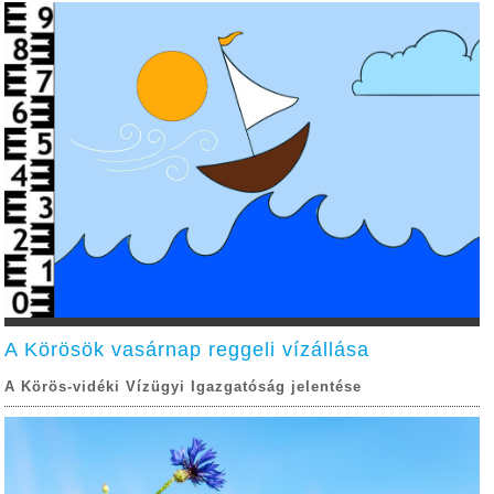
A Körösök vasárnap reggeli vízállása
A Körös-vidéki Vízügyi Igazgatóság jelentése