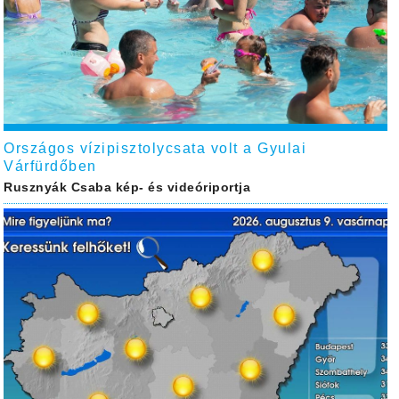
Országos vízipisztolycsata volt a Gyulai
Várfürdőben
Rusznyák Csaba kép- és videóriportja