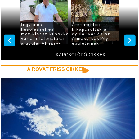
Ingyenes
Átmenetileg
Nem z
a
hűsöléssel és
kikapcsolták a
gyulai
t a
moziklasszikusokkal
gyulai vár és az
bölcső
várja a látogatókat
Almásy-kastély
hőségr
gia-
a gyulai Almásy-
épületeinek
ula is
kastély
díszkivilágítását
KAPCSOLÓDÓ CIKKEK
A ROVAT FRISS CIKKEI