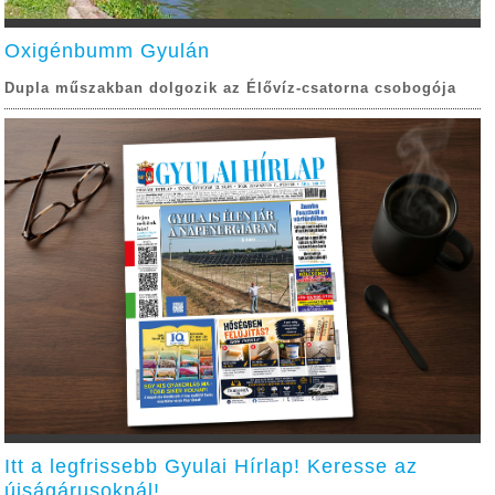
Oxigénbumm Gyulán
Dupla műszakban dolgozik az Élővíz-csatorna csobogója
Itt a legfrissebb Gyulai Hírlap! Keresse az
újságárusoknál!