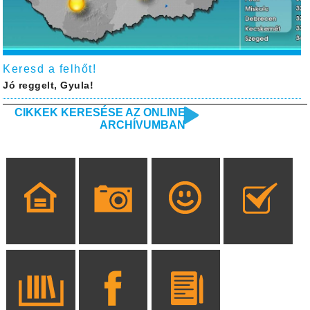
Keresd a felhőt!
Jó reggelt, Gyula!
CIKKEK KERESÉSE AZ ONLINE
ARCHÍVUMBAN