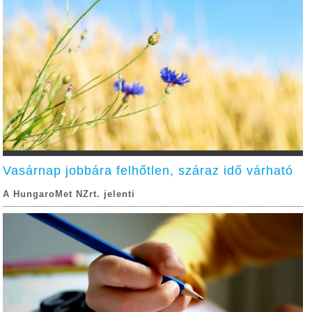
Vasárnap jobbára felhőtlen, száraz idő várható
A HungaroMet NZrt. jelenti