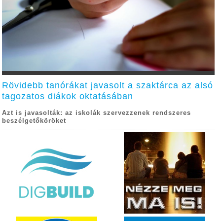
Rövidebb tanórákat javasolt a szaktárca az alsó
tagozatos diákok oktatásában
Azt is javasolták: az iskolák szervezzenek rendszeres
beszélgetőköröket