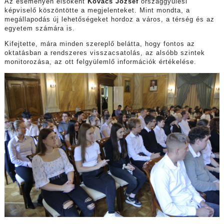
Az eseményen elsőként
Kovács József
országgyűlési
képviselő köszöntötte a megjelenteket. Mint mondta, a
megállapodás új lehetőségeket hordoz a város, a térség és az
egyetem számára is.
Kifejtette, mára minden szereplő belátta, hogy fontos az
oktatásban a rendszeres visszacsatolás, az alsóbb szintek
monitorozása, az ott felgyülemlő információk értékelése.