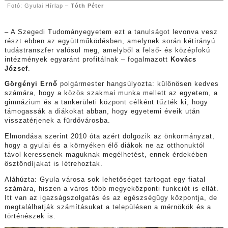
Fotó: Gyulai Hírlap –
Tóth Péter
– A Szegedi Tudományegyetem ezt a tanulságot levonva vesz
részt ebben az együttműködésben, amelynek során kétirányú
tudástranszfer valósul meg, amelyből a felső- és középfokú
intézmények egyaránt profitálnak – fogalmazott
Kovács
József
.
Görgényi Ernő
polgármester hangsúlyozta: különösen kedves
számára, hogy a közös szakmai munka mellett az egyetem, a
gimnázium és a tankerületi központ célként tűzték ki, hogy
támogassák a diákokat abban, hogy egyetemi éveik után
visszatérjenek a fürdővárosba.
Elmondása szerint 2010 óta azért dolgozik az önkormányzat,
hogy a gyulai és a környéken élő diákok ne az otthonuktól
távol keressenek maguknak megélhetést, ennek érdekében
ösztöndíjakat is létrehoztak.
Aláhúzta: Gyula városa sok lehetőséget tartogat egy fiatal
számára, hiszen a város több megyeközponti funkciót is ellát.
Itt van az igazságszolgatás és az egészségügy központja, de
megtalálhatják számításukat a településen a mérnökök és a
történészek is.