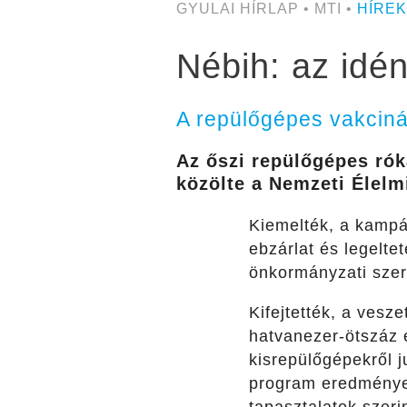
GYULAI HÍRLAP • MTI •
HÍREK
Nébih: az idé
A repülőgépes vakciná
Az őszi repülőgépes rók
közölte a Nemzeti Élelm
Kiemelték, a kampán
ebzárlat és legelte
önkormányzati szerv
Kifejtették, a vesz
hatvanezer-ötszáz 
kisrepülőgépekről ju
program eredményess