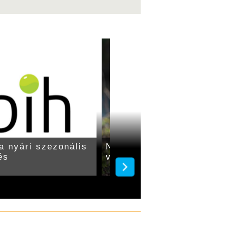
a nyári szezonális
Nébih: október 4-én indul
és
veszettség elleni vakcin