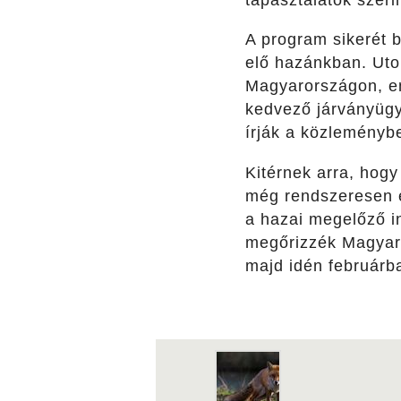
tapasztalatok szeri
A program sikerét b
elő hazánkban. Uto
Magyarországon, em
kedvező járványügyi
írják a közleményb
Kitérnek arra, ho
még rendszeresen el
a hazai megelőző i
megőrizzék Magyaro
majd idén februárb