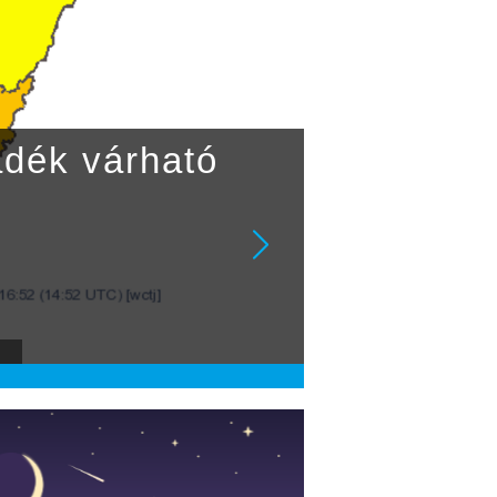
adék várható
a