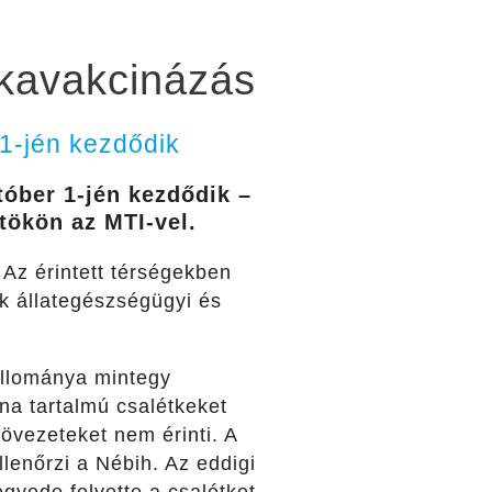
ókavakcinázás
 1-jén kezdődik
tóber 1-jén kezdődik –
tökön az MTI-vel.
 Az érintett térségekben
ek állategészségügyi és
 állománya mintegy
na tartalmú csalétkeket
t övezeteket nem érinti. A
lenőrzi a Nébih. Az eddigi