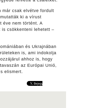
gyede felvette a csalétket.
 már csak elvétve fordult
utatták ki a vírust
 éve nem történt. A
is csökkenteni lehetett –
 Romániában és Ukrajnában
ületeken is, ami indokolja
ozzájárul ahhoz is, hogy
tavaszán az Európai Unió,
s elismert.