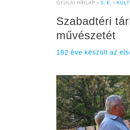
GYULAI HÍRLAP •
S. E.
•
KUL
Szabadtéri tár
művészetét
182 éve készült az e