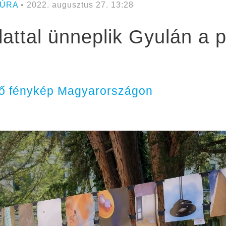
TÚRA
• 2022. augusztus 27. 13:28
lattal ünneplik Gyulán a p
lső fénykép Magyarországon