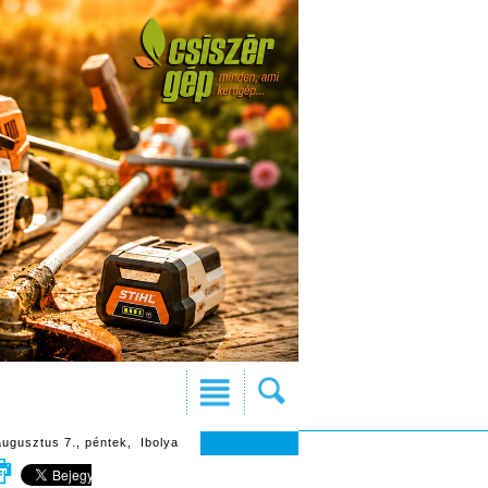
augusztus 7., péntek, Ibolya