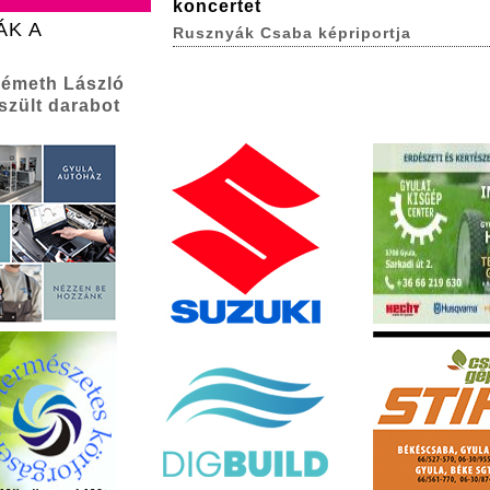
koncertet
ÁK A
Rusznyák Csaba képriportja
Németh László
szült darabot