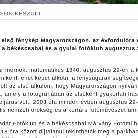
TÁSON KÉSZÜLT
z első fénykép Magyarországon, az évfordulóra
k a békéscsabai és a gyulai fotóklub augusztus
 mérnök, matematikus 1840. augusztus 29-én a 
miként lehet képet alkotni a fénysugarak segítség
olt az első alkalom, hogy Magyarországon nyilvá
t, amely a fotográfiában az elsőként gyakorlati ha
 eljárás volt. 2003 óta minden évben augusztus 29
ális nemzeti örökség és a kortárs fotóművészet ün
ladár Fotóklub és a békéscsabai Márvány Fotóműhe
–18 óra között díjtalanul tekinthetők meg a parkban