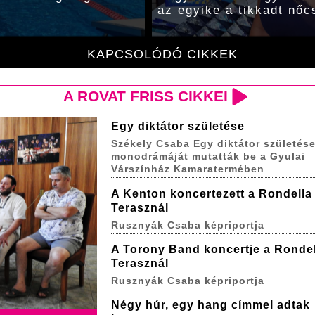
az egyike a tikkadt nőc
KAPCSOLÓDÓ CIKKEK
A ROVAT FRISS CIKKEI
Egy diktátor születése
Székely Csaba Egy diktátor születés
monodrámáját mutatták be a Gyulai
Várszínház Kamaratermében
A Kenton koncertezett a Rondella
Terasznál
Rusznyák Csaba képriportja
A Torony Band koncertje a Rondel
Terasznál
Rusznyák Csaba képriportja
Négy húr, egy hang címmel adtak