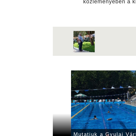
közleményében a ki
vatűnő csillagok erdeje
Mutatjuk a Gyulai Vár