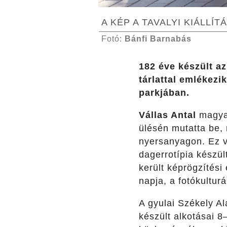
A KÉP A TAVALYI KIÁLLÍ
Fotó:
Bánfi Barnabás
182 éve készült a
tárlattal emlékezi
parkjában.
Vállas Antal
magyar
ülésén mutatta be, 
nyersanyagon. Ez v
dagerrotípia készül
került képrögzítési
napja, a fotókultur
A gyulai Székely A
készült alkotásai 8