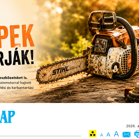
2026. 
A
A
A