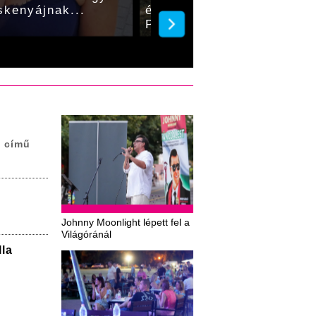
skenyájnak...
érdeklődőket a szeptembe
Pikniken
e című
Johnny Moonlight lépett fel a
Világóránál
la