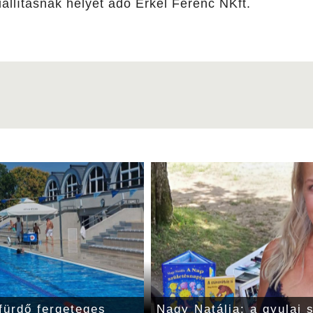
állításnak helyet adó Erkel Ferenc NKft.
fürdő fergeteges
Nagy Natália: a gyulai 