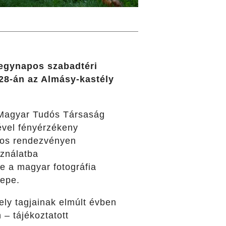
 egynapos szabadtéri
 28-án az Almásy-kastély
Magyar Tudós Társaság
ével fényérzékeny
nos rendezvényen
sználatba
-e a magyar fotográfia
nepe.
ly tagjainak elmúlt évben
 – tájékoztatott