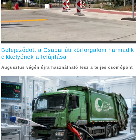
Befejeződött a Csabai úti körforgalom harmadik
cikkelyének a felújítása
Augusztus végén újra használható lesz a teljes csomópont