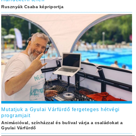
Rusznyák Csaba képriportja
Mutatjuk a Gyulai Várfürdő fergeteges hétvégi
programjait
Animációval, színházzal és bulival várja a családokat a
Gyulai Várfürdő