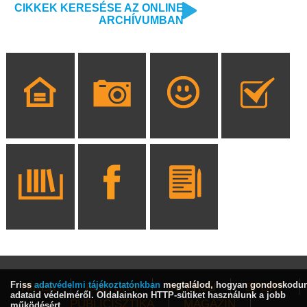
CIKKEK KERESÉSE AZ ONLINE
ARCHÍVUMBAN
Friss
adatvédelmi tájékoztatónkban
megtalálod, hogyan gondoskodu
HÍREK
KULTÚRA
INTERJÚ
SPORT
adataid védelméről. Oldalainkon HTTP-sütiket használunk a jobb
PUBLICISZTIKA
MAGAZIN
működésért.