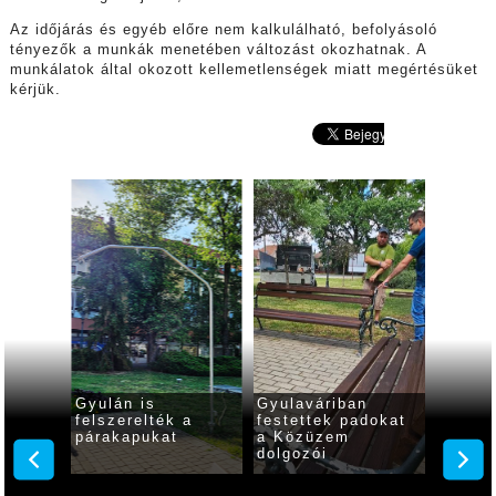
Az időjárás és egyéb előre nem kalkulálható, befolyásoló
tényezők a munkák menetében változást okozhatnak. A
munkálatok által okozott kellemetlenségek miatt megértésüket
kérjük.
Gyulán is
Gyulaváriban
Közter
látozás
felszerelték a
festettek padokat
Gyulá
őhídon
párakapukat
a Közüzem
dolgozói