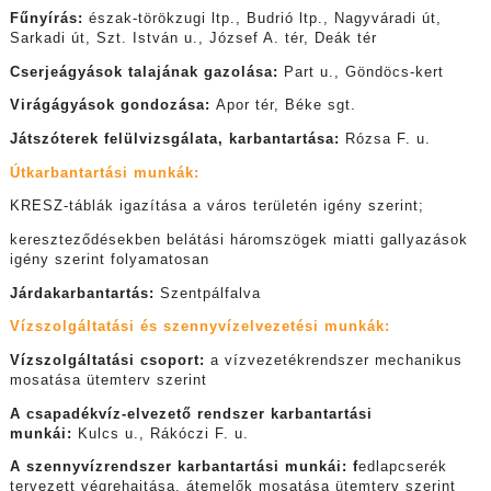
Fűnyírás:
észak-törökzugi ltp., Budrió ltp., Nagyváradi út,
Sarkadi út, Szt. István u., József A. tér, Deák tér
Cserjeágyások talajának gazolása:
Part u., Göndöcs-kert
Virágágyások gondozása:
Apor tér, Béke sgt.
Játszóterek felülvizsgálata, karbantartása:
Rózsa F. u.
Útkarbantartási munkák:
KRESZ-táblák igazítása a város területén igény szerint;
kereszteződésekben belátási háromszögek miatti gallyazások
igény szerint folyamatosan
Járdakarbantartás:
Szentpálfalva
Vízszolgáltatási és szennyvízelvezetési munkák:
Vízszolgáltatási csoport:
a vízvezetékrendszer mechanikus
mosatása ütemterv szerint
A csapadékvíz-elvezető rendszer karbantartási
munkái:
Kulcs u., Rákóczi F. u.
A szennyvízrendszer karbantartási munkái: f
edlapcserék
tervezett végrehajtása, átemelők mosatása ütemterv szerint