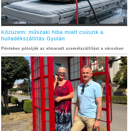
Közüzem: műszaki hiba miatt csúszik a
hulladékszállítás Gyulán
Pénteken pótolják az elmaradt szemétszállítást a városban