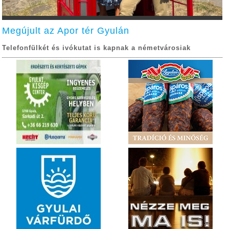
Megújult az Apor tér Gyulán
Telefonfülkét és ivókutat is kapnak a németvárosiak