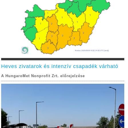
Heves zivatarok és intenzív csapadék várható
A HungaroMet Nonprofit Zrt. előrejelzése