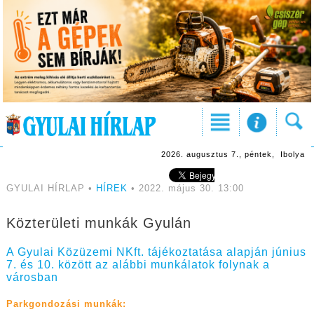
2026. augusztus 7., péntek, Ibolya
GYULAI HÍRLAP •
HÍREK
• 2022. május 30. 13:00
Közterületi munkák Gyulán
A Gyulai Közüzemi NKft. tájékoztatása alapján június
7. és 10. között az alábbi munkálatok folynak a
városban
Parkgondozási munkák: