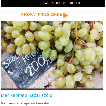
KAPCSOLÓDÓ CIKKEK
A ROVAT FRISS CIKKEI
Már kapható hazai szőlő
Még nincs rá igazán kereslet