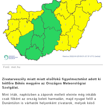
Fotó: met.hu
Zivatarveszély miatt miatt elsőfokú figyelmeztetést adott ki
hétfőre Békés megyére az Országos Meteorológiai
Szolgálat.
Mint írták, napközben a záporok mellett eleinte még inkább
csak főként az ország keleti harmadán, majd nyugat felől a
Dunántúlon is várhatók helyenként zivatarok, melyek késő