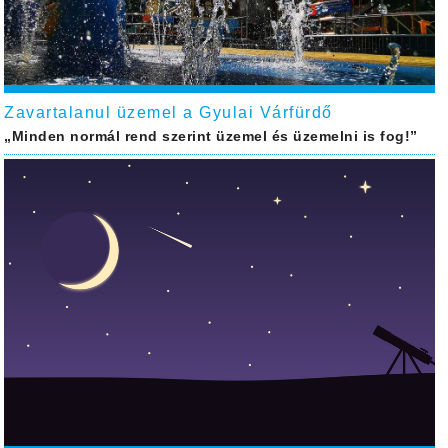
Zavartalanul üzemel a Gyulai Várfürdő
„Minden normál rend szerint üzemel és üzemelni is fog!”