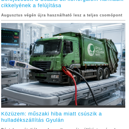
cikkelyének a felújítása
Augusztus végén újra használható lesz a teljes csomópont
Közüzem: műszaki hiba miatt csúszik a
hulladékszállítás Gyulán