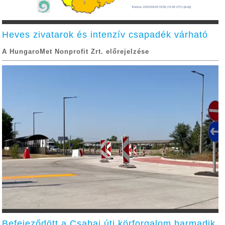
Heves zivatarok és intenzív csapadék várható
A HungaroMet Nonprofit Zrt. előrejelzése
Befejeződött a Csabai úti körforgalom harmadik