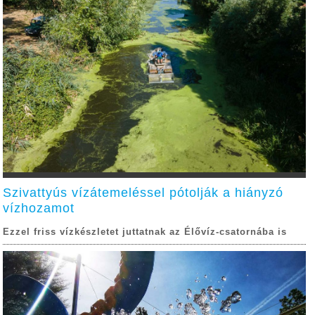
Szivattyús vízátemeléssel pótolják a hiányzó
vízhozamot
Ezzel friss vízkészletet juttatnak az Élővíz-csatornába is