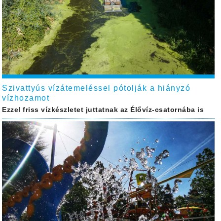
Szivattyús vízátemeléssel pótolják a hiányzó
vízhozamot
Ezzel friss vízkészletet juttatnak az Élővíz-csatornába is