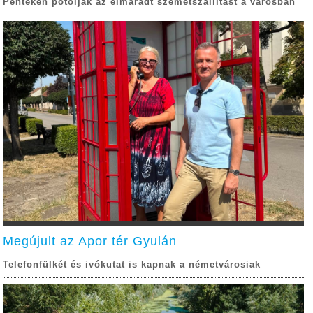
Pénteken pótolják az elmaradt szemétszállítást a városban
Megújult az Apor tér Gyulán
Telefonfülkét és ivókutat is kapnak a németvárosiak