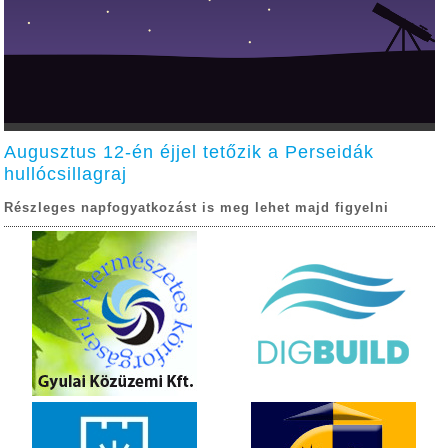
Augusztus 12-én éjjel tetőzik a Perseidák
hullócsillagraj
Részleges napfogyatkozást is meg lehet majd figyelni