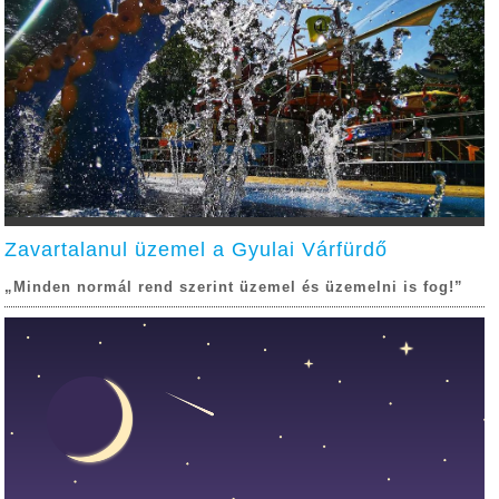
Zavartalanul üzemel a Gyulai Várfürdő
„Minden normál rend szerint üzemel és üzemelni is fog!”