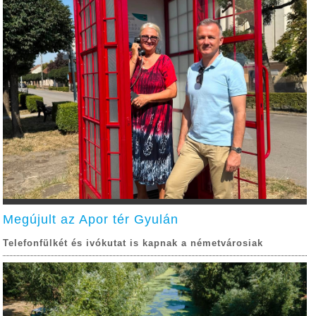
Megújult az Apor tér Gyulán
Telefonfülkét és ivókutat is kapnak a németvárosiak