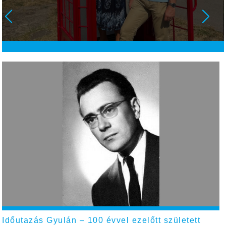
Időutazás Gyulán – 100 évvel ezelőtt született