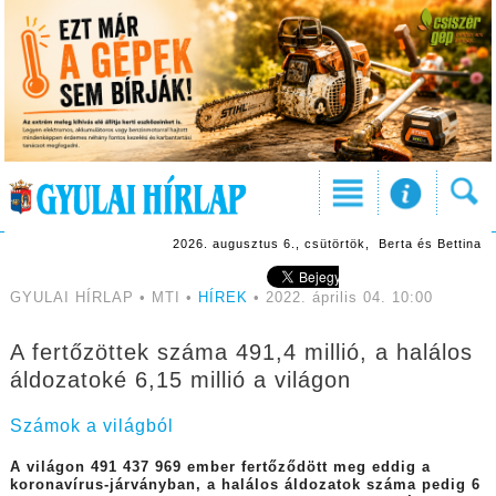
2026. augusztus 6., csütörtök, Berta és Bettina
GYULAI HÍRLAP • MTI •
HÍREK
• 2022. április 04. 10:00
A fertőzöttek száma 491,4 millió, a halálos
áldozatoké 6,15 millió a világon
Számok a világból
A világon 491 437 969 ember fertőződött meg eddig a
koronavírus-járványban, a halálos áldozatok száma pedig 6