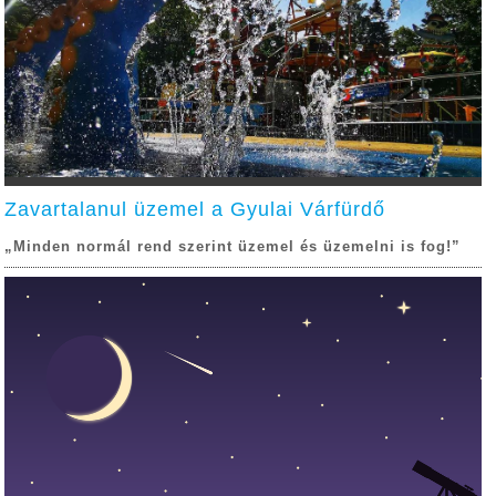
Zavartalanul üzemel a Gyulai Várfürdő
„Minden normál rend szerint üzemel és üzemelni is fog!”