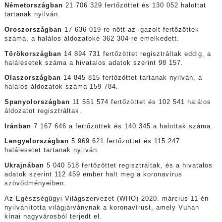
Németországban
21 706 329 fertőzöttet és 130 052 halottat
tartanak nyilván.
Oroszországban
17 636 019-re nőtt az igazolt fertőzöttek
száma, a halálos áldozatoké 362 304-re emelkedett.
Törökországban
14 894 731 fertőzöttet regisztráltak eddig, a
halálesetek száma a hivatalos adatok szerint 98 157.
Olaszországban
14 845 815 fertőzöttet tartanak nyilván, a
halálos áldozatok száma 159 784.
Spanyolországban
11 551 574 fertőzöttet és 102 541 halálos
áldozatot regisztráltak.
Iránban
7 167 646 a fertőzöttek és 140 345 a halottak száma.
Lengyelországban
5 969 621 fertőzöttet és 115 247
halálesetet tartanak nyilván.
Ukrajnában
5 040 518 fertőzöttet regisztráltak, és a hivatalos
adatok szerint 112 459 ember halt meg a koronavírus
szövődményeiben.
Az Egészségügyi Világszervezet (WHO) 2020. március 11-én
nyilvánította világjárványnak a koronavírust, amely Vuhan
kínai nagyvárosból terjedt el.