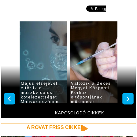
k
Május elsejével
Változik a Békés
6,421 
ít a
eltörlik a
Megyei Központi
beolto
z, a
maszkviselési
Kórház
az új 
zatoké
kötelezettséget
oltópontjának
száma,
Magyarországon
működése
héten 
beteg
KAPCSOLÓDÓ CIKKEK
A ROVAT FRISS CIKKEI