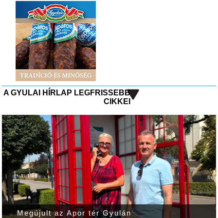
A GYULAI HÍRLAP LEGFRISSEBB
CIKKEI
Megújult az Apor tér Gyulán