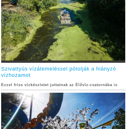
Szivattyús vízátemeléssel pótolják a hiányzó
vízhozamot
Ezzel friss vízkészletet juttatnak az Élővíz-csatornába is