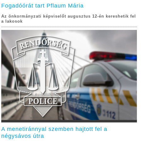
Fogadóórát tart Pflaum Mária
Az önkormányzati képviselőt augusztus 12-én kereshetik fel
a lakosok
A menetiránnyal szemben hajtott fel a
négysávos útra