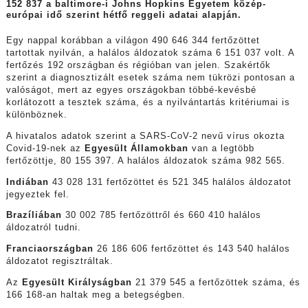
152 837 a baltimore-i Johns Hopkins Egyetem közép-
európai idő szerint hétfő reggeli adatai alapján.
Egy nappal korábban a világon 490 646 344 fertőzöttet
tartottak nyilván, a halálos áldozatok száma 6 151 037 volt. A
fertőzés 192 országban és régióban van jelen. Szakértők
szerint a diagnosztizált esetek száma nem tükrözi pontosan a
valóságot, mert az egyes országokban többé-kevésbé
korlátozott a tesztek száma, és a nyilvántartás kritériumai is
különböznek.
A hivatalos adatok szerint a SARS-CoV-2 nevű vírus okozta
Covid-19-nek az
Egyesült Államokban
van a legtöbb
fertőzöttje, 80 155 397. A halálos áldozatok száma 982 565.
Indiában
43 028 131 fertőzöttet és 521 345 halálos áldozatot
jegyeztek fel.
Brazíliában
30 002 785 fertőzöttről és 660 410 halálos
áldozatról tudni.
Franciaországban
26 186 606 fertőzöttet és 143 540 halálos
áldozatot regisztráltak.
Az
Egyesült Királyságban
21 379 545 a fertőzöttek száma, és
166 168-an haltak meg a betegségben.