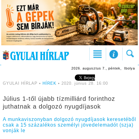
2026. augusztus 7., péntek, Ibolya
GYULAI HÍRLAP •
HÍREK
• 2020. június 28. 16:00
Július 1-től újabb tízmilliárd forinthoz
juthatnak a dolgozó nyugdíjasok
A munkaviszonyban dolgozó nyugdíjasok keresetéből
csak a 15 százalékos személyi jövedelemadót (szja)
vonják le