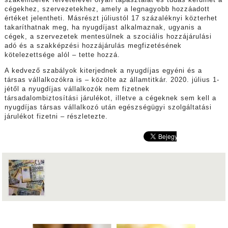
szakemberek felvételével olyan tapasztalat és tudás kerülhet a
cégekhez, szervezetekhez, amely a legnagyobb hozzáadott
értéket jelentheti. Másrészt júliustól 17 százaléknyi közterhet
takaríthatnak meg, ha nyugdíjast alkalmaznak, ugyanis a
cégek, a szervezetek mentesülnek a szociális hozzájárulási
adó és a szakképzési hozzájárulás megfizetésének
kötelezettsége alól – tette hozzá.
A kedvező szabályok kiterjednek a nyugdíjas egyéni és a
társas vállalkozókra is – közölte az államtitkár. 2020. július 1-
jétől a nyugdíjas vállalkozók nem fizetnek
társadalombiztosítási járulékot, illetve a cégeknek sem kell a
nyugdíjas társas vállalkozó után egészségügyi szolgáltatási
járulékot fizetni – részletezte.