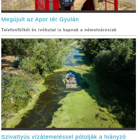
Megújult az Apor tér Gyulán
Telefonfülkét és ivókutat is kapnak a németvárosiak
Szivattyús vízátemeléssel pótolják a hiányzó