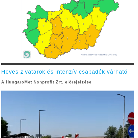
Heves zivatarok és intenzív csapadék várható
A HungaroMet Nonprofit Zrt. előrejelzése