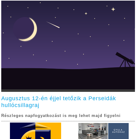
Augusztus 12-én éjjel tetőzik a Perseidák
hullócsillagraj
Részleges napfogyatkozást is meg lehet majd figyelni