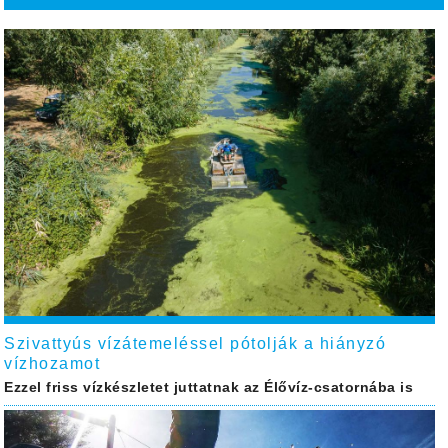
Szivattyús vízátemeléssel pótolják a hiányzó
vízhozamot
Ezzel friss vízkészletet juttatnak az Élővíz-csatornába is