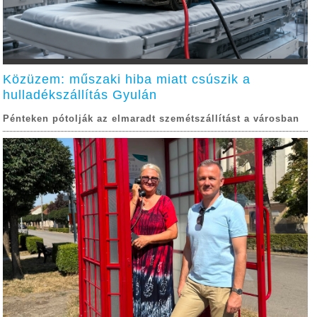
Közüzem: műszaki hiba miatt csúszik a
hulladékszállítás Gyulán
Pénteken pótolják az elmaradt szemétszállítást a városban