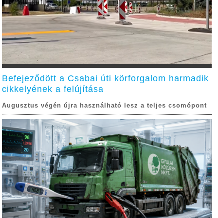
Befejeződött a Csabai úti körforgalom harmadik
cikkelyének a felújítása
Augusztus végén újra használható lesz a teljes csomópont