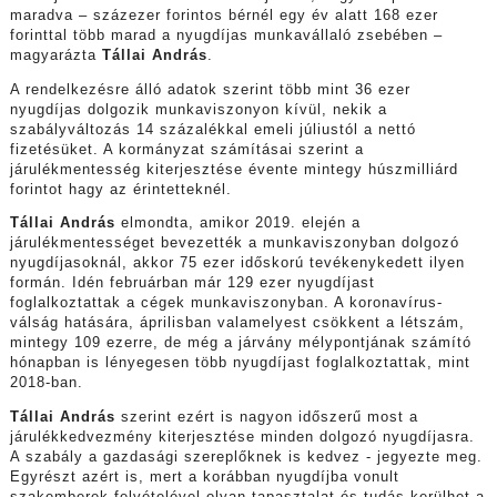
maradva – százezer forintos bérnél egy év alatt 168 ezer
forinttal több marad a nyugdíjas munkavállaló zsebében –
magyarázta
Tállai András
.
A rendelkezésre álló adatok szerint több mint 36 ezer
nyugdíjas dolgozik munkaviszonyon kívül, nekik a
szabályváltozás 14 százalékkal emeli júliustól a nettó
fizetésüket. A kormányzat számításai szerint a
járulékmentesség kiterjesztése évente mintegy húszmilliárd
forintot hagy az érintetteknél.
Tállai András
elmondta, amikor 2019. elején a
járulékmentességet bevezették a munkaviszonyban dolgozó
nyugdíjasoknál, akkor 75 ezer időskorú tevékenykedett ilyen
formán. Idén februárban már 129 ezer nyugdíjast
foglalkoztattak a cégek munkaviszonyban. A koronavírus-
válság hatására, áprilisban valamelyest csökkent a létszám,
mintegy 109 ezerre, de még a járvány mélypontjának számító
hónapban is lényegesen több nyugdíjast foglalkoztattak, mint
2018-ban.
Tállai András
szerint ezért is nagyon időszerű most a
járulékkedvezmény kiterjesztése minden dolgozó nyugdíjasra.
A szabály a gazdasági szereplőknek is kedvez - jegyezte meg.
Egyrészt azért is, mert a korábban nyugdíjba vonult