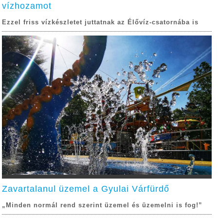
vízhozamot
Ezzel friss vízkészletet juttatnak az Élővíz-csatornába is
Zavartalanul üzemel a Gyulai Várfürdő
„Minden normál rend szerint üzemel és üzemelni is fog!”