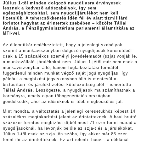
Július 1-től minden dolgozó nyugdíjasra érvényesek
lesznek a kedvező adószabályok, így sem
egészségbiztosítási, sem nyugdíjjárulékot nem kell
fizetniük. A tehercsökkentés idén fél év alatt tízmilliárd
forintot hagyhat az érintettek zsebében – közölte Tállai
András, a Pénzügyminisztérium parlamenti államtitkára az
MTI-vel.
Az államtitkár emlékeztetett, hogy a jelenlegi szabályok
szerint a munkaviszonyban dolgozó nyugdíjasok keresetéből
csak a 15 százalékos személyi jövedelemadót (szja) vonják le,
a munkavállalói járulékokat nem. Július 1-jétől már nem csak a
munkaviszonyban álló, hanem foglalkoztatási formától
függetlenül minden munkát végző saját jogú nyugdíjas, így
például a megbízási jogviszonyban álló is mentesül a
biztosítási- és járulékfizetési kötelezettség alól – ismertette
Tállai András
. Leszögezte, a nyugdíjasok ma számíthatnak a
kormányra, amely olyan többgenerációs országban
gondolkodik, ahol az időseknek is több megbecsülés jut.
Mint mondta, a változtatás a jelenlegi keresetükhöz képest 14
százalékos megtakarítást jelent az érintetteknek. A havi bruttó
százezer forintos megbízási díjból most 71 ezer forint marad a
nyugdíjasoknál, ha levonják belőle az szja-t és a járulékokat.
Július 1-től csak az szja jön szóba, így akkor már 85 ezer
forint jár az érintetteknek. Ez azt jelenti, hogy – a példánál