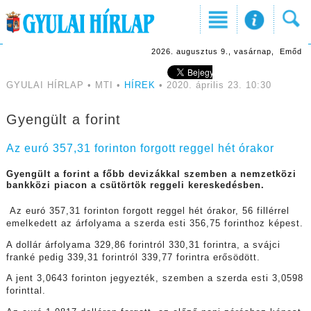
2026. augusztus 9., vasárnap, Emőd
GYULAI HÍRLAP • MTI •
HÍREK
• 2020. április 23. 10:30
Gyengült a forint
Az euró 357,31 forinton forgott reggel hét órakor
Gyengült a forint a főbb devizákkal szemben a nemzetközi
bankközi piacon a csütörtök reggeli kereskedésben.
Az euró 357,31 forinton forgott reggel hét órakor, 56 fillérrel
emelkedett az árfolyama a szerda esti 356,75 forinthoz képest.
A dollár árfolyama 329,86 forintról 330,31 forintra, a svájci
franké pedig 339,31 forintról 339,77 forintra erősödött.
A jent 3,0643 forinton jegyezték, szemben a szerda esti 3,0598
forinttal.