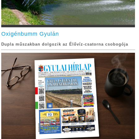
Oxigénbumm Gyulán
Dupla műszakban dolgozik az Élővíz-csatorna csobogója