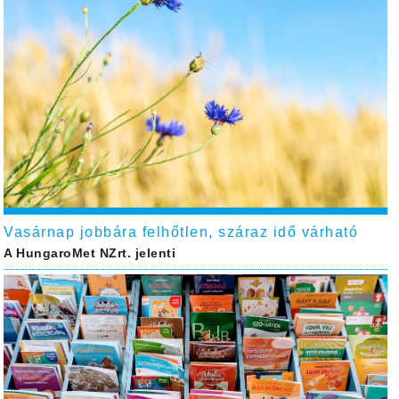
Vasárnap jobbára felhőtlen, száraz idő várható
A HungaroMet NZrt. jelenti