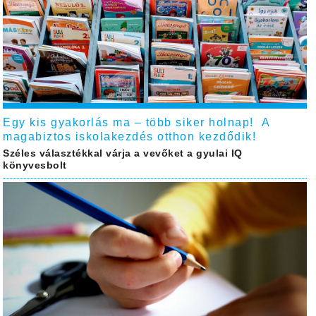
Egy kis gyakorlás ma – több siker holnap! A
magabiztos iskolakezdés otthon kezdődik!
Széles választékkal várja a vevőket a gyulai IQ
könyvesbolt