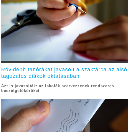
Rövidebb tanórákat javasolt a szaktárca az alsó
tagozatos diákok oktatásában
Azt is javasolták: az iskolák szervezzenek rendszeres
beszélgetőköröket