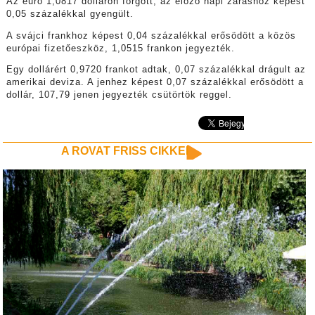
Az euró 1,0817 dolláron forgott, az előző napi záráshoz képest
0,05 százalékkal gyengült.
A svájci frankhoz képest 0,04 százalékkal erősödött a közös
európai fizetőeszköz, 1,0515 frankon jegyezték.
Egy dollárért 0,9720 frankot adtak, 0,07 százalékkal drágult az
amerikai deviza. A jenhez képest 0,07 százalékkal erősödött a
dollár, 107,79 jenen jegyezték csütörtök reggel.
A ROVAT FRISS CIKKEI