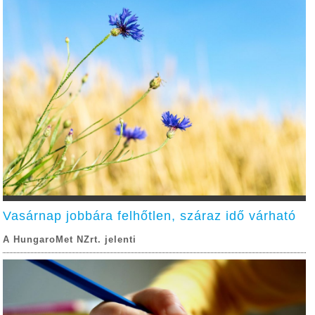
Vasárnap jobbára felhőtlen, száraz idő várható
A HungaroMet NZrt. jelenti