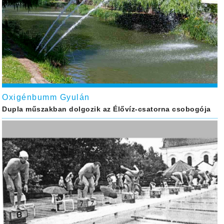
Oxigénbumm Gyulán
Dupla műszakban dolgozik az Élővíz-csatorna csobogója