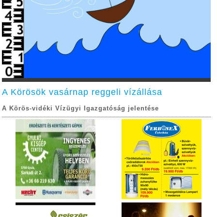
A Körösök vasárnap reggeli vízállása
A Körös-vidéki Vízügyi Igazgatóság jelentése