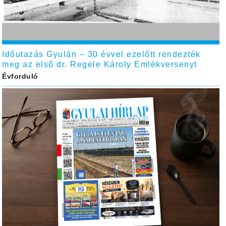
Időutazás Gyulán – 30 évvel ezelőtt rendezték
meg az első dr. Regele Károly Emlékversenyt
Évforduló