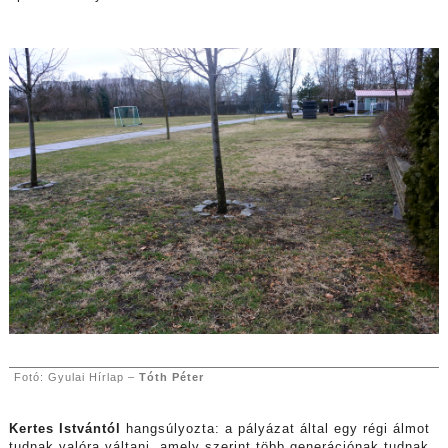
Fotó: Gyulai Hírlap –
Tóth Péter
Kertes Istvántól
hangsúlyozta: a pályázat által egy régi álmot
tudnak valóra váltani, amely szerint több generációnak tudnak