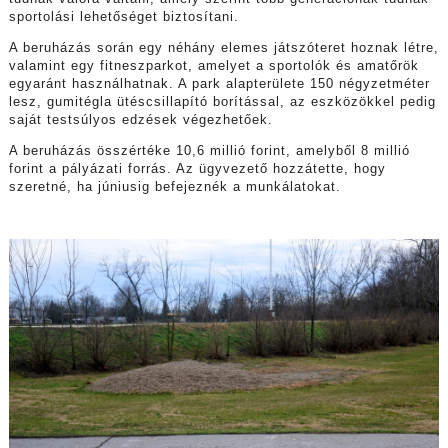
sportolási lehetőséget biztosítani.
A beruházás során egy néhány elemes játszóteret hoznak létre,
valamint egy fitneszparkot, amelyet a sportolók és amatőrök
egyaránt használhatnak. A park alapterülete 150 négyzetméter
lesz, gumitégla ütéscsillapító borítással, az eszközökkel pedig
saját testsúlyos edzések végezhetőek.
A beruházás összértéke 10,6 millió forint, amelyből 8 millió
forint a pályázati forrás. Az ügyvezető hozzátette, hogy
szeretné, ha júniusig befejeznék a munkálatokat.