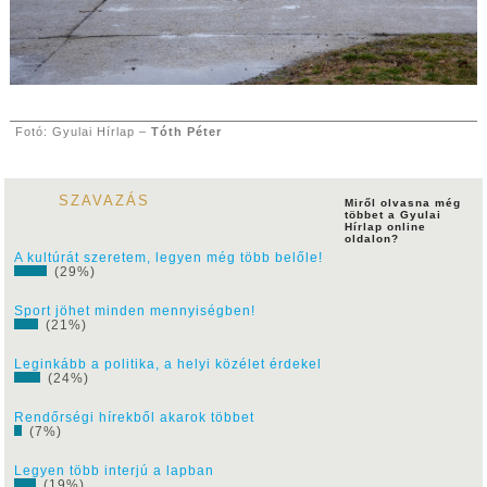
Fotó: Gyulai Hírlap –
Tóth Péter
SZAVAZÁS
Miről olvasna még
többet a Gyulai
Hírlap online
oldalon?
A kultúrát szeretem, legyen még több belőle!
(29%)
Sport jöhet minden mennyiségben!
(21%)
Leginkább a politika, a helyi közélet érdekel
(24%)
Rendőrségi hírekből akarok többet
(7%)
Legyen több interjú a lapban
(19%)