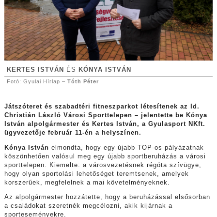
KERTES ISTVÁN
ÉS
KÓNYA ISTVÁN
Fotó: Gyulai Hírlap –
Tóth Péter
Játszóteret és szabadtéri fitneszparkot létesítenek az Id.
Christián László Városi Sporttelepen – jelentette be Kónya
István alpolgármester és Kertes István, a Gyulasport NKft.
ügyvezetője február 11-én a helyszínen.
Kónya István
elmondta, hogy egy újabb TOP-os pályázatnak
köszönhetően valósul meg egy újabb sportberuházás a városi
sporttelepen. Kiemelte: a városvezetésnek régóta szívügye,
hogy olyan sportolási lehetőséget teremtsenek, amelyek
korszerűek, megfelelnek a mai követelményeknek.
Az alpolgármester hozzátette, hogy a beruházással elsősorban
a családokat szeretnék megcélozni, akik kijárnak a
sporteseményekre.