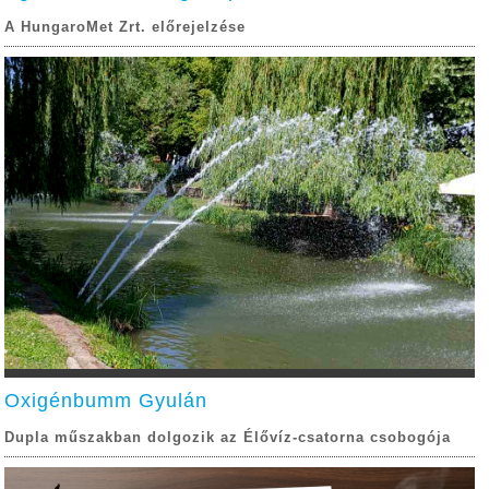
A HungaroMet Zrt. előrejelzése
Oxigénbumm Gyulán
Dupla műszakban dolgozik az Élővíz-csatorna csobogója