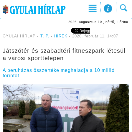
2026. augusztus 10., hétfő, Lőrinc
GYULAI HÍRLAP •
T. P.
•
HÍREK
• 2020. február 11. 14:07
Játszótér és szabadtéri fitneszpark létesül
a városi sporttelepen
A beruházás összértéke meghaladja a 10 millió
forintot