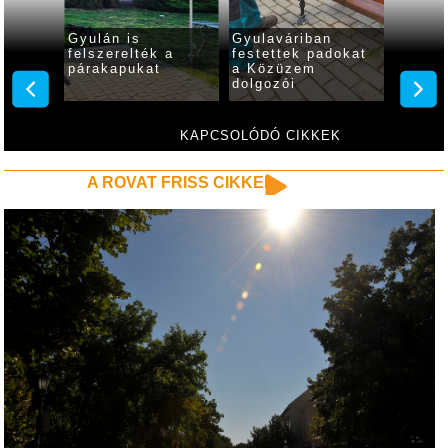
Gyulán is
Gyulaváriban
Közter
látozás
felszerelték a
festettek padokat
Gyulá
őhídon
párakapukat
a Közüzem
dolgozói
KAPCSOLÓDÓ CIKKEK
A ROVAT FRISS CIKKEI