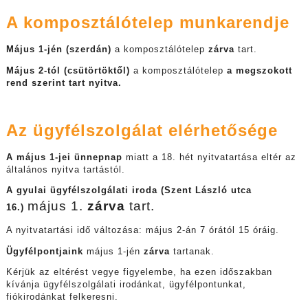
A komposztálótelep munkarendje
Május 1-jén (szerdán)
a komposztálótelep
zárva
tart.
Május 2-tól (csütörtöktől)
a komposztálótelep
a megszokott
rend szerint tart nyitva.
Az ügyfélszolgálat elérhetősége
A május 1-jei ünnepnap
miatt a 18. hét nyitvatartása eltér az
általános nyitva tartástól.
A gyulai ügyfélszolgálati iroda (Szent László utca
május 1.
zárva
tart.
16.)
A nyitvatartási idő változása: május 2-án 7 órától 15 óráig.
Ügyfélpontjaink
május 1-jén
z
árva
tartanak.
Kérjük az eltérést vegye figyelembe, ha ezen időszakban
kívánja ügyfélszolgálati irodánkat, ügyfélpontunkat,
fiókirodánkat felkeresni.