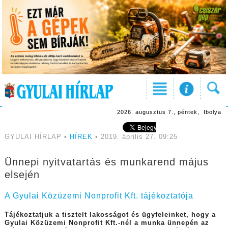
2026. augusztus 7., péntek, Ibolya
GYULAI HÍRLAP •
HÍREK
• 2019. április 27. 09:25
Ünnepi nyitvatartás és munkarend május
elsején
A Gyulai Közüzemi Nonprofit Kft. tájékoztatója
Tájékoztatjuk a tisztelt lakosságot és ügyfeleinket, hogy a
Gyulai Közüzemi Nonprofit Kft.-nél a munka ünnepén az