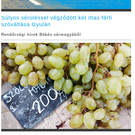
Súlyos sérüléssel végződött két ittas férfi
szóváltása Gyulán
Rendőrségi hírek Békés vármegyéből