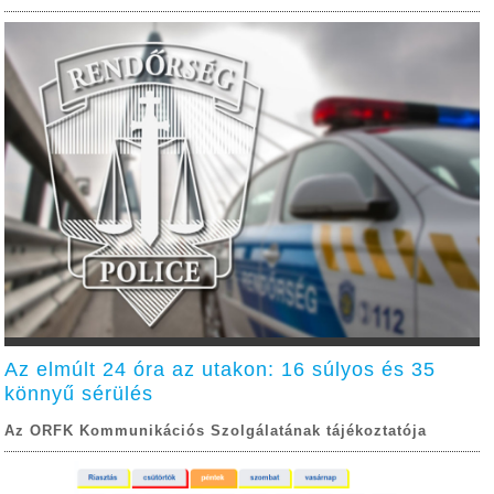
Az elmúlt 24 óra az utakon: 16 súlyos és 35
könnyű sérülés
Az ORFK Kommunikációs Szolgálatának tájékoztatója