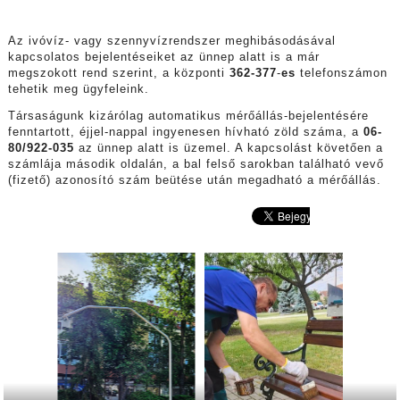
Az ivóvíz- vagy szennyvízrendszer meghibásodásával
kapcsolatos bejelentéseiket az ünnep alatt is a már
megszokott rend szerint, a központi
362-377
-
es
telefonszámon
tehetik meg ügyfeleink.
Társaságunk kizárólag automatikus mérőállás-bejelentésére
fenntartott, éjjel-nappal ingyenesen hívható zöld száma, a
06-
80/922-035
az ünnep alatt is üzemel. A kapcsolást követően a
számlája második oldalán, a bal felső sarokban található vevő
(fizető) azonosító szám beütése után megadható a mérőállás.