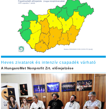
Heves zivatarok és intenzív csapadék várható
A HungaroMet Nonprofit Zrt. előrejelzése