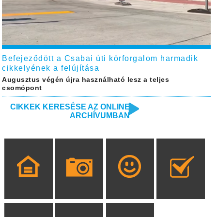
Befejeződött a Csabai úti körforgalom harmadik
cikkelyének a felújítása
Augusztus végén újra használható lesz a teljes
csomópont
CIKKEK KERESÉSE AZ ONLINE
ARCHÍVUMBAN