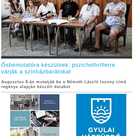
Ősbemutatóra készülnek: pszichothrillerre
várják a színházbarátokat
Augusztus 8-án mutatják be a Németh László Iszony című
regénye alapján készült darabot