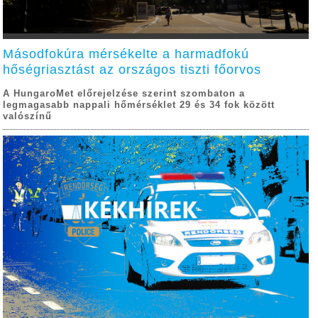
Másodfokúra mérsékelte a harmadfokú
hőségriasztást az országos tiszti főorvos
A HungaroMet előrejelzése szerint szombaton a
legmagasabb nappali hőmérséklet 29 és 34 fok között
valószínű