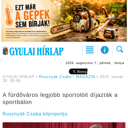
2026. augusztus 7., péntek, Ibolya
GYULAI HÍRLAP •
Rusznyák Csaba
•
MAGAZIN
• 2019. január
28. 09:00
A fürdőváros legjobb sportolóit díjazták a
sportbálon
Rusznyák Csaba képriportja