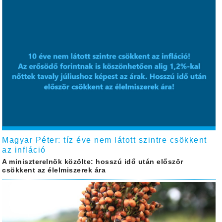
Magyar Péter: tíz éve nem látott szintre csökkent
az infláció
A miniszterelnök közölte: hosszú idő után először
csökkent az élelmiszerek ára