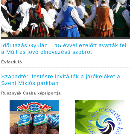
Időutazás Gyulán – 15 évvel ezelőtt avatták fel
a Múlt és jövő elnevezésű szobrot
Évforduló
Szabadtéri festésre invitálták a járókelőket a
Szent Miklós parkban
Rusznyák Csaba képriportja