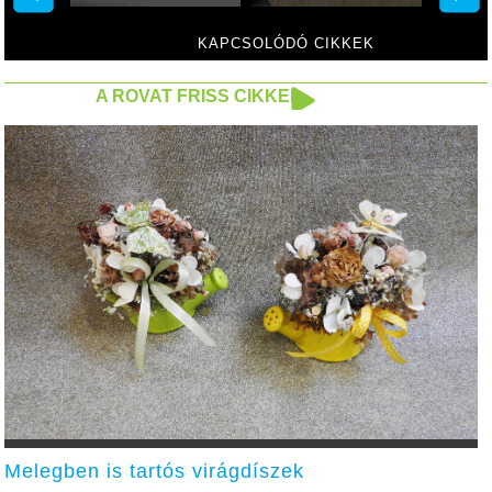
KAPCSOLÓDÓ CIKKEK
A ROVAT FRISS CIKKEI
Melegben is tartós virágdíszek