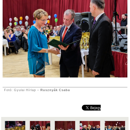
Fotó: Gyulai Hírlap –
Rusznyák Csaba