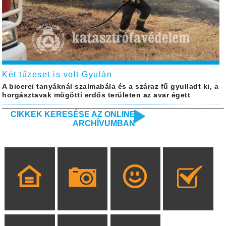
Két tűzeset is volt Gyulán
A bicerei tanyáknál szalmabála és a száraz fű gyulladt ki, a
horgásztavak mögötti erdős területen az avar égett
CIKKEK KERESÉSE AZ ONLINE
ARCHÍVUMBAN