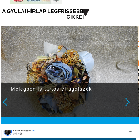
A GYULAI HÍRLAP LEGFRISSEBB
CIKKEI
Ezt már a gépek sem bírják!