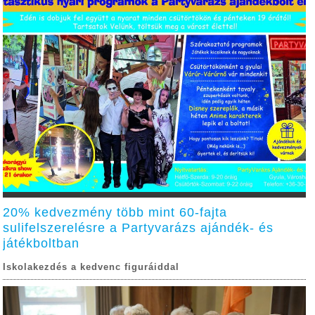
20% kedvezmény több mint 60-fajta
sulifelszerelésre a Partyvarázs ajándék- és
játékboltban
Iskolakezdés a kedvenc figuráiddal