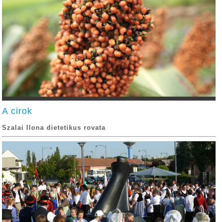
A cirok
Szalai Ilona dietetikus rovata