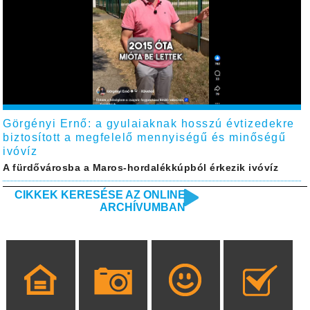
Görgényi Ernő: a gyulaiaknak hosszú évtizedekre
biztosított a megfelelő mennyiségű és minőségű
ivóvíz
A fürdővárosba a Maros-hordalékkúpból érkezik ivóvíz
CIKKEK KERESÉSE AZ ONLINE
ARCHÍVUMBAN