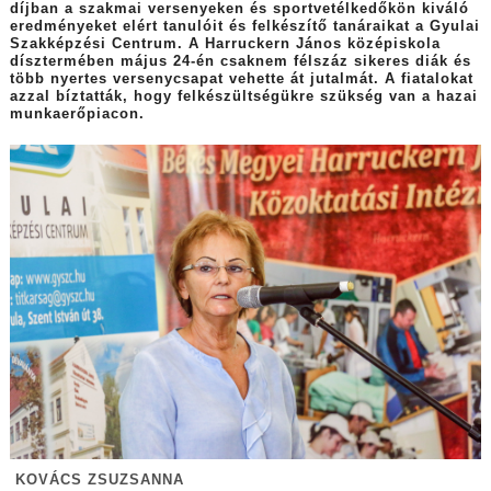
díjban a szakmai versenyeken és sportvetélkedőkön kiváló
eredményeket elért tanulóit és felkészítő tanáraikat a Gyulai
Szakképzési Centrum. A Harruckern János középiskola
dísztermében május 24-én csaknem félszáz sikeres diák és
több nyertes versenycsapat vehette át jutalmát. A fiatalokat
azzal bíztatták, hogy felkészültségükre szükség van a hazai
munkaerőpiacon.
KOVÁCS ZSUZSANNA