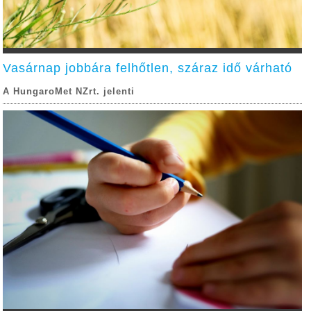
Vasárnap jobbára felhőtlen, száraz idő várható
A HungaroMet NZrt. jelenti