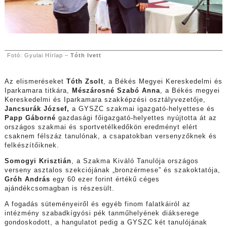
Fotó: Gyulai Hírlap –
Tóth Ivett
Az elismeréseket
Tóth Zsolt
, a Békés Megyei Kereskedelmi és
Iparkamara titkára,
Mészárosné Szabó Anna
, a Békés megyei
Kereskedelmi és Iparkamara szakképzési osztályvezetője,
Jancsurák József,
a GYSZC szakmai igazgató-helyettese és
Papp Gáborné
gazdasági főigazgató-helyettes nyújtotta át az
országos szakmai és sportvetélkedőkön eredményt elért
csaknem félszáz tanulónak, a csapatokban versenyzőknek és
felkészítőiknek.
Somogyi Krisztián
, a Szakma Kiváló Tanulója országos
verseny asztalos szekciójának „bronzérmese” és szakoktatója,
Gróh András
egy 60 ezer forint értékű céges
ajándékcsomagban is részesült.
A fogadás süteményeiről és egyéb finom falatkáiról az
intézmény szabadkígyósi pék tanműhelyének diákserege
gondoskodott, a hangulatot pedig a GYSZC két tanulójának