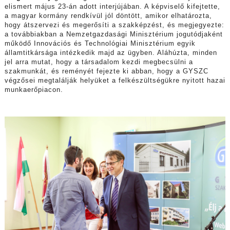
elismert május 23-án adott interjújában. A képviselő kifejtette,
a magyar kormány rendkívül jól döntött, amikor elhatározta,
hogy átszervezi és megerősíti a szakképzést, és megjegyezte:
a továbbiakban a Nemzetgazdasági Minisztérium jogutódjaként
működő Innovációs és Technológiai Minisztérium egyik
államtitkársága intézkedik majd az ügyben. Aláhúzta, minden
jel arra mutat, hogy a társadalom kezdi megbecsülni a
szakmunkát, és reményét fejezte ki abban, hogy a GYSZC
végzősei megtalálják helyüket a felkészültségükre nyitott hazai
munkaerőpiacon.