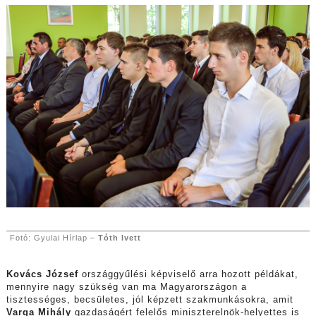
Fotó: Gyulai Hírlap –
Tóth Ivett
Kovács József
országgyűlési képviselő arra hozott példákat,
mennyire nagy szükség van ma Magyarországon a
tisztességes, becsületes, jól képzett szakmunkásokra, amit
Varga Mihály
gazdaságért felelős miniszterelnök-helyettes is