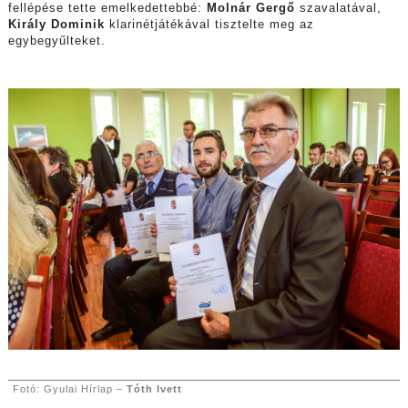
fellépése tette emelkedettebbé:
Molnár Gergő
szavalatával,
Király Dominik
klarinétjátékával tisztelte meg az
egybegyűlteket.
Fotó: Gyulai Hírlap –
Tóth Ivett