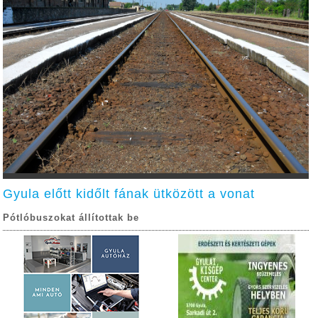
Gyula előtt kidőlt fának ütközött a vonat
Pótlóbuszokat állítottak be