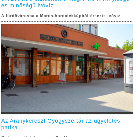
és minőségű ivóvíz
A fürdővárosba a Maros-hordalékkúpból érkezik ivóvíz
Az Aranykereszt Gyógyszertár az ügyeletes
patika