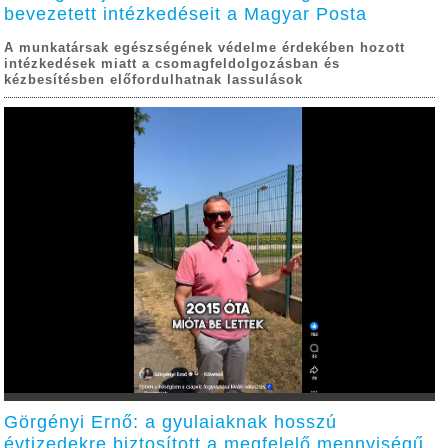
bevezetett intézkedéseit a Magyar Posta
A munkatársak egészségének védelme érdekében hozott
intézkedések miatt a csomagfeldolgozásban és
kézbesítésben előfordulhatnak lassulások
Görgényi Ernő: a gyulaiaknak hosszú
évtizedekre biztosított a megfelelő mennyiségű