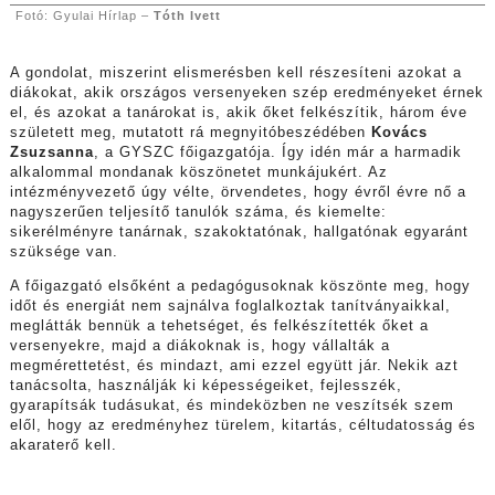
Fotó: Gyulai Hírlap –
Tóth Ivett
A gondolat, miszerint elismerésben kell részesíteni azokat a
diákokat, akik országos versenyeken szép eredményeket érnek
el, és azokat a tanárokat is, akik őket felkészítik, három éve
született meg, mutatott rá megnyitóbeszédében
Kovács
Zsuzsanna
, a GYSZC főigazgatója. Így idén már a harmadik
alkalommal mondanak köszönetet munkájukért. Az
intézményvezető úgy vélte, örvendetes, hogy évről évre nő a
nagyszerűen teljesítő tanulók száma, és kiemelte:
sikerélményre tanárnak, szakoktatónak, hallgatónak egyaránt
szüksége van.
A főigazgató elsőként a pedagógusoknak köszönte meg, hogy
időt és energiát nem sajnálva foglalkoztak tanítványaikkal,
meglátták bennük a tehetséget, és felkészítették őket a
versenyekre, majd a diákoknak is, hogy vállalták a
megmérettetést, és mindazt, ami ezzel együtt jár. Nekik azt
tanácsolta, használják ki képességeiket, fejlesszék,
gyarapítsák tudásukat, és mindeközben ne veszítsék szem
elől, hogy az eredményhez türelem, kitartás, céltudatosság és
akaraterő kell.