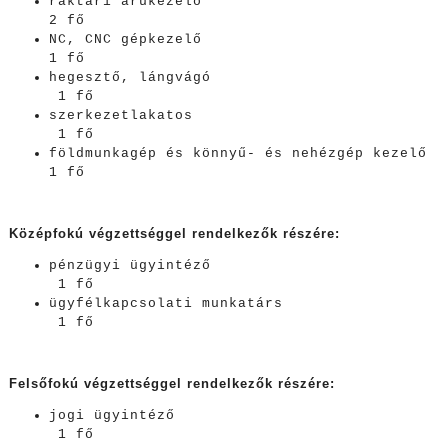
raktári árukezelő
2 fő
NC, CNC gépkezelő
1 fő
hegesztő, lángvágó
1 fő
szerkezetlakatos
1 fő
földmunkagép és könnyű- és nehézgép kezelő
1 fő
Középfokú végzettséggel rendelkezők részére:
pénzügyi ügyintéző
1 fő
ügyfélkapcsolati munkatárs
1 fő
Felsőfokú végzettséggel rendelkezők részére:
jogi ügyintéző
1 fő