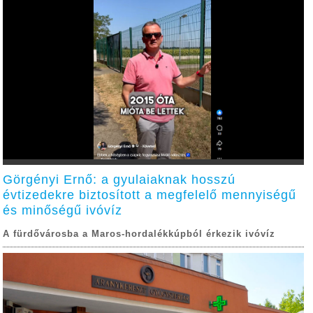
Görgényi Ernő: a gyulaiaknak hosszú
évtizedekre biztosított a megfelelő mennyiségű
és minőségű ivóvíz
A fürdővárosba a Maros-hordalékkúpból érkezik ivóvíz