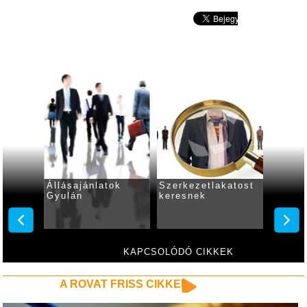
Állásajánlatok
Szerkezetlakatost
Állása
Gyulán
keresnek
Gyulá
resnek
KAPCSOLÓDÓ CIKKEK
A ROVAT FRISS CIKKEI