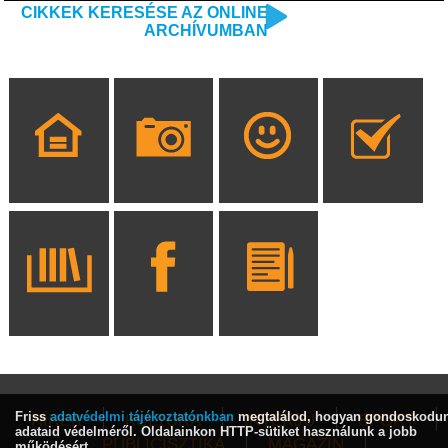
CIKKEK KERESÉSE AZ ONLINE
ARCHÍVUMBAN
Friss
adatvédelmi tájékoztatónkban
megtalálod, hogyan gondoskodu
HÍREK
KULTÚRA
INTERJÚ
SPORT
adataid védelméről. Oldalainkon HTTP-sütiket használunk a jobb
PUBLICISZTIKA
MAGAZIN
működésért.