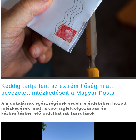
Keddig tartja fent az extrém hőség miatt
bevezetett intézkedéseit a Magyar Posta
A munkatársak egészségének védelme érdekében hozott
intézkedések miatt a csomagfeldolgozásban és
kézbesítésben előfordulhatnak lassulások