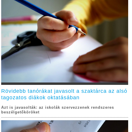
Rövidebb tanórákat javasolt a szaktárca az alsó
tagozatos diákok oktatásában
Azt is javasolták: az iskolák szervezzenek rendszeres
beszélgetőköröket