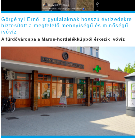
Görgényi Ernő: a gyulaiaknak hosszú évtizedekre
biztosított a megfelelő mennyiségű és minőségű
ivóvíz
A fürdővárosba a Maros-hordalékkúpból érkezik ivóvíz