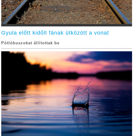
Gyula előtt kidőlt fának ütközött a vonat
Pótlóbuszokat állítottak be