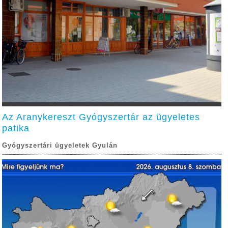
Az Aranykereszt Gyógyszertár az ügyeletes
patika
Gyógyszertári ügyeletek Gyulán