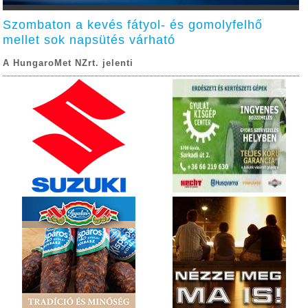
Szombaton a kevés fátyol- és gomolyfelhő
mellet sok napsütés várható
A HungaroMet NZrt. jelenti