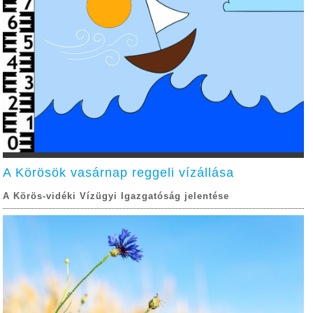
A Körösök vasárnap reggeli vízállása
A Körös-vidéki Vízügyi Igazgatóság jelentése