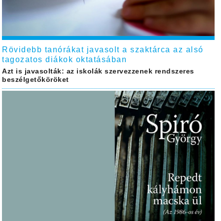
Rövidebb tanórákat javasolt a szaktárca az alsó
tagozatos diákok oktatásában
Azt is javasolták: az iskolák szervezzenek rendszeres
beszélgetőköröket