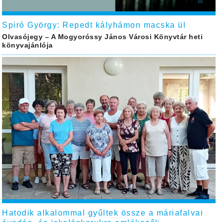
Spiró György: Repedt kályhámon macska ül
Olvasójegy – A Mogyoróssy János Városi Könyvtár heti
könyvajánlója
Hatodik alkalommal gyűltek össze a máriafalvai