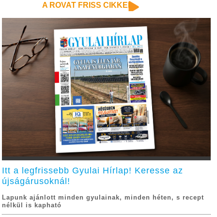
A ROVAT FRISS CIKKEI
Itt a legfrissebb Gyulai Hírlap! Keresse az
újságárusoknál!
Lapunk ajánlott minden gyulainak, minden héten, s recept
nélkül is kapható