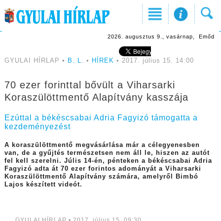
2026. augusztus 9., vasárnap, Emőd
GYULAI HÍRLAP •
B. L.
•
HÍREK
• 2017. július 15. 14:00
70 ezer forinttal bővült a Viharsarki
Koraszülöttmentő Alapítvány kasszája
Ezúttal a békéscsabai Adria Fagyizó támogatta a
kezdeményezést
A koraszülöttmentő megvásárlása már a célegyenesben
van, de a gyűjtés természetsen nem áll le, hiszen az autót
fel kell szerelni. Júlis 14-én, pénteken a békéscsabai Adria
Fagyizó adta át 70 ezer forintos adományát a Viharsarki
Koraszülöttmentő Alapítvány számára, amelyről Bimbó
Lajos készített videót.
GYULAI HÍRLAP • 2017. július 15. 09:30