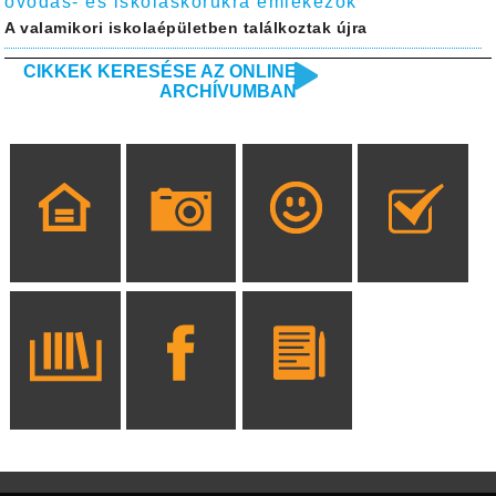
óvodás- és iskoláskorukra emlékezők
A valamikori iskolaépületben találkoztak újra
CIKKEK KERESÉSE AZ ONLINE
ARCHÍVUMBAN