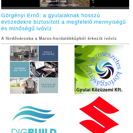
Görgényi Ernő: a gyulaiaknak hosszú
évtizedekre biztosított a megfelelő mennyiségű
és minőségű ivóvíz
A fürdővárosba a Maros-hordalékkúpból érkezik ivóvíz