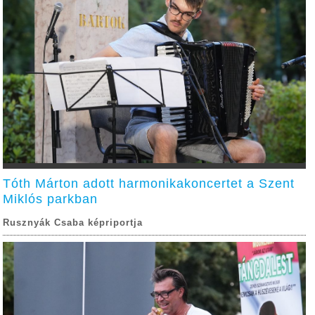
Tóth Márton adott harmonikakoncertet a Szent
Miklós parkban
Rusznyák Csaba képriportja