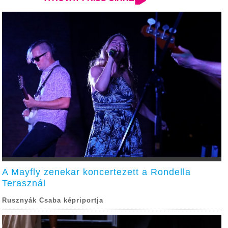
A Mayfly zenekar koncertezett a Rondella
Terasznál
Rusznyák Csaba képriportja