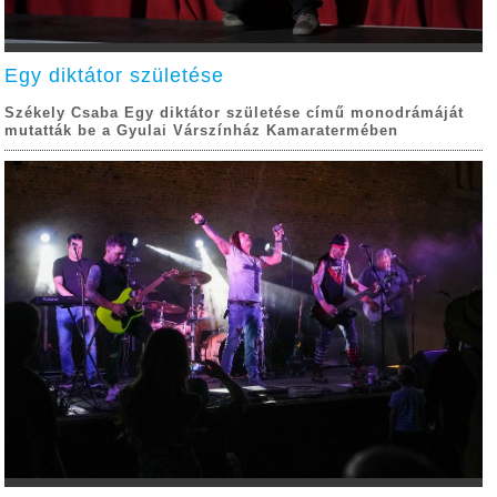
Egy diktátor születése
Székely Csaba Egy diktátor születése című monodrámáját
mutatták be a Gyulai Várszínház Kamaratermében