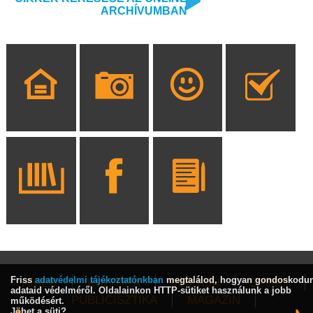
ARCHÍVUMBAN
Friss
adatvédelmi tájékoztatónkban
megtalálod, hogyan gondoskodu
HÍREK
KULTÚRA
INTERJÚ
SPORT
adataid védelméről. Oldalainkon HTTP-sütiket használunk a jobb
PUBLICISZTIKA
MAGAZIN
működésért.
Jöhet a süti?