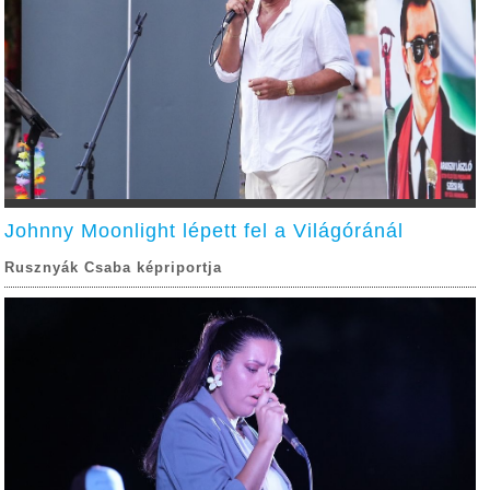
Johnny Moonlight lépett fel a Világóránál
Rusznyák Csaba képriportja