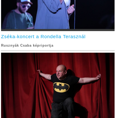
Zséka-koncert a Rondella Terasznál
Rusznyák Csaba képriportja