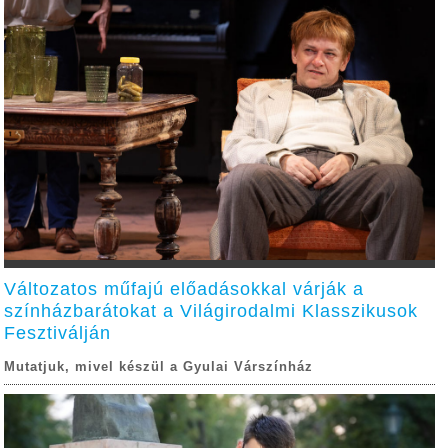
Változatos műfajú előadásokkal várják a
színházbarátokat a Világirodalmi Klasszikusok
Fesztiválján
Mutatjuk, mivel készül a Gyulai Várszínház