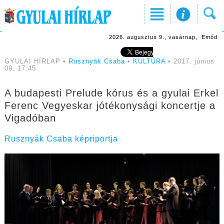
2026. augusztus 9., vasárnap, Emőd
GYULAI HÍRLAP •
Rusznyák Csaba
•
KULTÚRA
• 2017. június
09. 17:45
A budapesti Prelude kórus és a gyulai Erkel
Ferenc Vegyeskar jótékonysági koncertje a
Vigadóban
Rusznyák Csaba képriportja