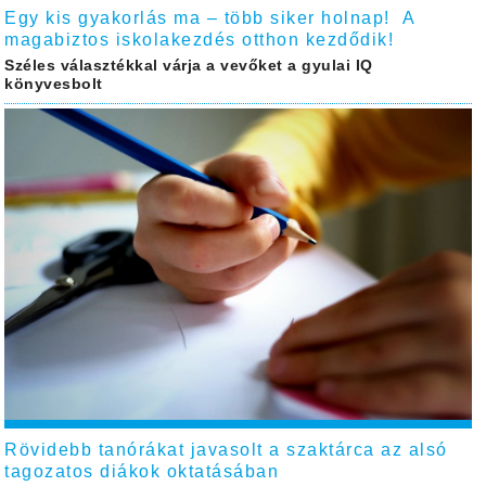
Egy kis gyakorlás ma – több siker holnap! A
magabiztos iskolakezdés otthon kezdődik!
Széles választékkal várja a vevőket a gyulai IQ
könyvesbolt
Rövidebb tanórákat javasolt a szaktárca az alsó
tagozatos diákok oktatásában