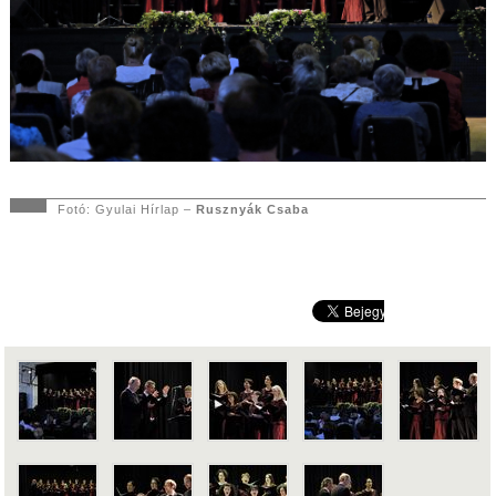
Fotó: Gyulai Hírlap –
Rusznyák Csaba