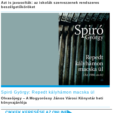
Azt is javasolták: az iskolák szervezzenek rendszeres
beszélgetőköröket
Spiró György: Repedt kályhámon macska ül
Olvasójegy – A Mogyoróssy János Városi Könyvtár heti
könyvajánlója
CIKKEK KERESÉSE AZ ONLINE