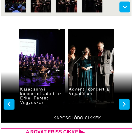
n
Karácsonyi
Adventi koncert a
Képeke
Gyulán
koncertet adott az
Vigadóban
Bábcso
Erkel Ferenc
király
Vegyeskar
előadá
KAPCSOLÓDÓ CIKKEK
A ROVAT FRISS CIKKEI