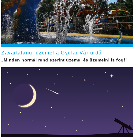
Zavartalanul üzemel a Gyulai Várfürdő
„Minden normál rend szerint üzemel és üzemelni is fog!”