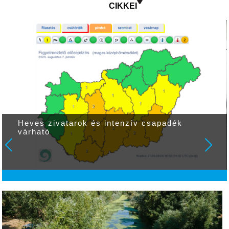
CIKKEI
Heves zivatarok és intenzív csapadék
várható