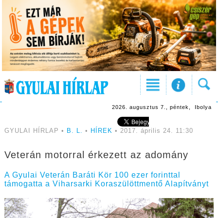
2026. augusztus 7., péntek, Ibolya
GYULAI HÍRLAP •
B. L.
•
HÍREK
• 2017. április 24. 11:30
Veterán motorral érkezett az adomány
A Gyulai Veterán Baráti Kör 100 ezer forinttal
támogatta a Viharsarki Koraszülöttmentő Alapítványt