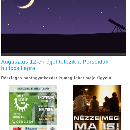
Augusztus 12-én éjjel tetőzik a Perseidák
hullócsillagraj
Részleges napfogyatkozást is meg lehet majd figyelni