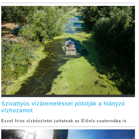
Szivattyús vízátemeléssel pótolják a hiányzó
vízhozamot
Ezzel friss vízkészletet juttatnak az Élővíz-csatornába is