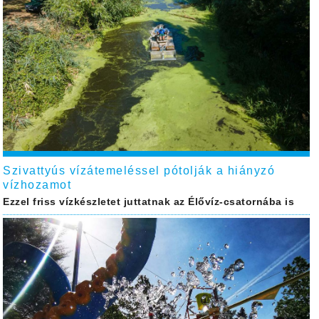
Szivattyús vízátemeléssel pótolják a hiányzó
vízhozamot
Ezzel friss vízkészletet juttatnak az Élővíz-csatornába is