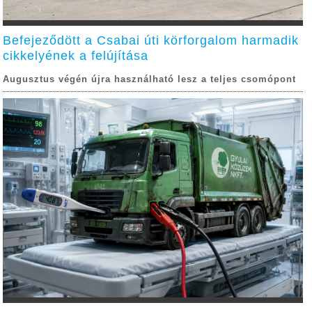
Befejeződött a Csabai úti körforgalom harmadik
cikkelyének a felújítása
Augusztus végén újra használható lesz a teljes csomópont