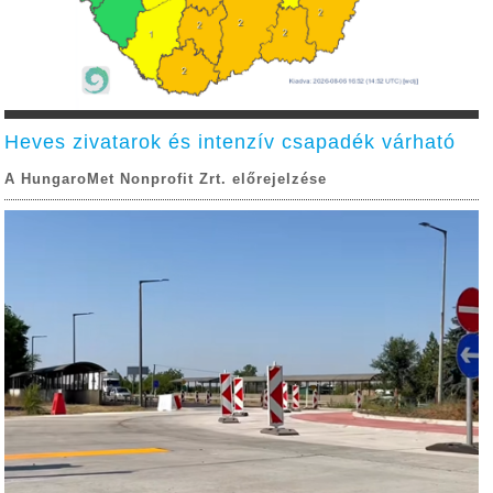
Heves zivatarok és intenzív csapadék várható
A HungaroMet Nonprofit Zrt. előrejelzése