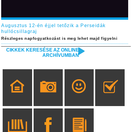
Augusztus 12-én éjjel tetőzik a Perseidák
hullócsillagraj
Részleges napfogyatkozást is meg lehet majd figyelni
CIKKEK KERESÉSE AZ ONLINE
ARCHÍVUMBAN