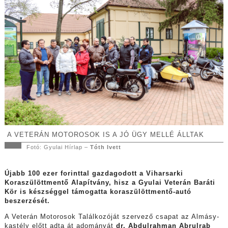
A VETERÁN MOTOROSOK IS A JÓ ÜGY MELLÉ ÁLLTAK
Fotó: Gyulai Hírlap –
Tóth Ivett
Újabb 100 ezer forinttal gazdagodott a Viharsarki
Koraszülöttmentő Alapítvány, hisz a Gyulai Veterán Baráti
Kör is készséggel támogatta koraszülöttmentő-autó
beszerzését.
A Veterán Motorosok Találkozóját szervező csapat az Almásy-
kastély előtt adta át adományát
dr. Abdulrahman Abrulrab