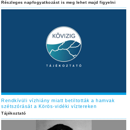
Részleges napfogyatkozást is meg lehet majd figyelni
Rendkívüli vízhiány miatt betiltották a hamvak
szétszórását a Körös-vidéki víztereken
Tájékoztató