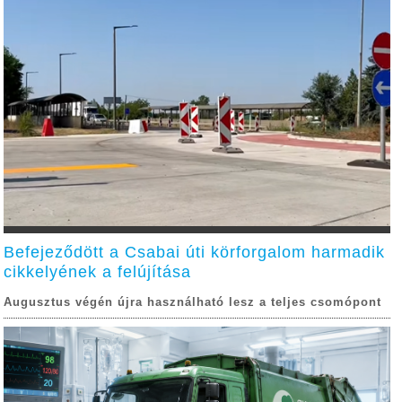
Befejeződött a Csabai úti körforgalom harmadik
cikkelyének a felújítása
Augusztus végén újra használható lesz a teljes csomópont