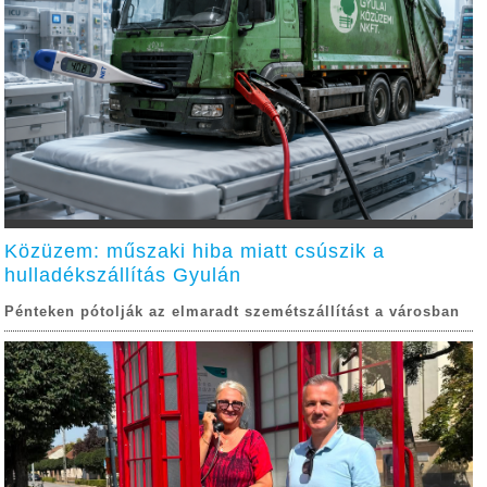
Közüzem: műszaki hiba miatt csúszik a
hulladékszállítás Gyulán
Pénteken pótolják az elmaradt szemétszállítást a városban