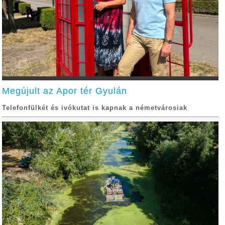
Megújult az Apor tér Gyulán
Telefonfülkét és ivókutat is kapnak a németvárosiak