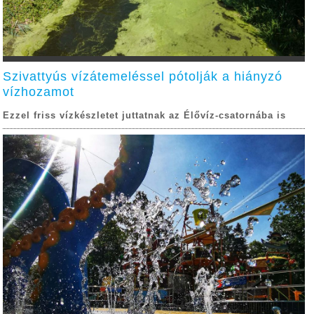
Szivattyús vízátemeléssel pótolják a hiányzó
vízhozamot
Ezzel friss vízkészletet juttatnak az Élővíz-csatornába is