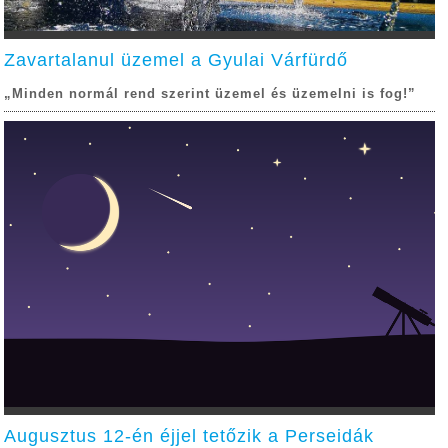
Zavartalanul üzemel a Gyulai Várfürdő
„Minden normál rend szerint üzemel és üzemelni is fog!”
Augusztus 12-én éjjel tetőzik a Perseidák