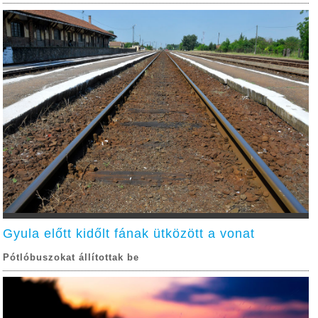
Gyula előtt kidőlt fának ütközött a vonat
Pótlóbuszokat állítottak be