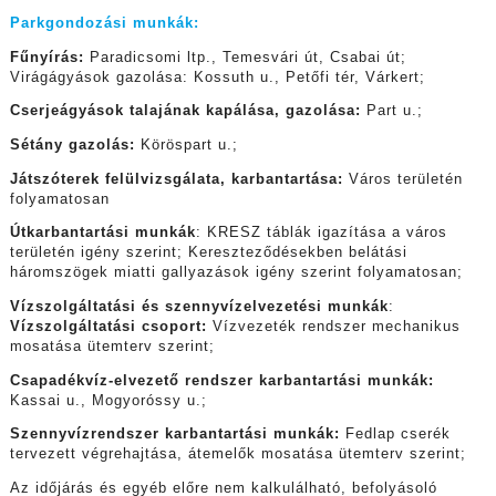
Parkgondozási munkák
:
Fűnyírás:
Paradicsomi ltp., Temesvári út, Csabai út;
Virágágyások gazolása: Kossuth u., Petőfi tér, Várkert;
Cserjeágyások talajának kapálása, gazolása:
Part u.;
Sétány gazolás:
Köröspart u.;
Játszóterek felülvizsgálata, karbantartása:
Város területén
folyamatosan
Útkarbantartási munkák
: KRESZ táblák igazítása a város
területén igény szerint; Kereszteződésekben belátási
háromszögek miatti gallyazások igény szerint folyamatosan;
Vízszolgáltatási és szennyvízelvezetési munkák
:
Vízszolgáltatási csoport:
Vízvezeték rendszer mechanikus
mosatása ütemterv szerint;
Csapadékvíz-elvezető rendszer karbantartási munkák:
Kassai u., Mogyoróssy u.;
Szennyvízrendszer karbantartási munkák:
Fedlap cserék
tervezett végrehajtása, átemelők mosatása ütemterv szerint;
Az időjárás és egyéb előre nem kalkulálható, befolyásoló