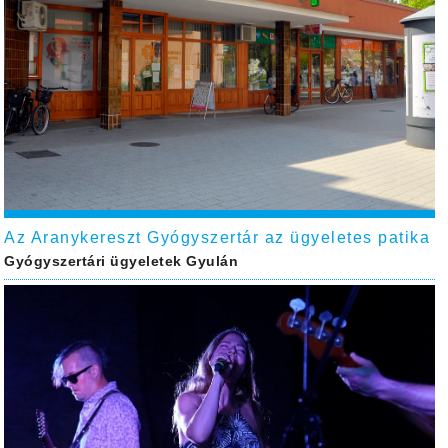
Az Aranykereszt Gyógyszertár az ügyeletes patika
Gyógyszertári ügyeletek Gyulán