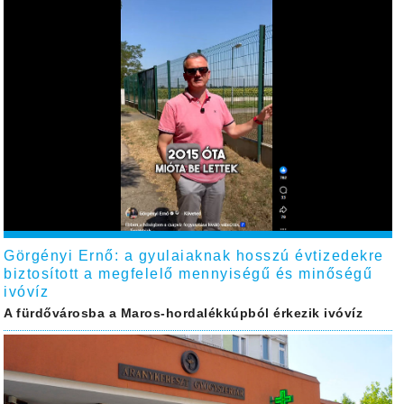
Görgényi Ernő: a gyulaiaknak hosszú évtizedekre
biztosított a megfelelő mennyiségű és minőségű
ivóvíz
A fürdővárosba a Maros-hordalékkúpból érkezik ivóvíz