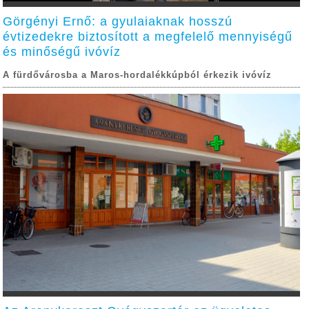
Görgényi Ernő: a gyulaiaknak hosszú
évtizedekre biztosított a megfelelő mennyiségű
és minőségű ivóvíz
A fürdővárosba a Maros-hordalékkúpból érkezik ivóvíz