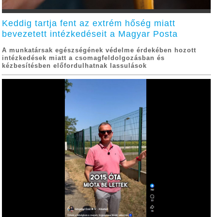
Keddig tartja fent az extrém hőség miatt
bevezetett intézkedéseit a Magyar Posta
A munkatársak egészségének védelme érdekében hozott
intézkedések miatt a csomagfeldolgozásban és
kézbesítésben előfordulhatnak lassulások