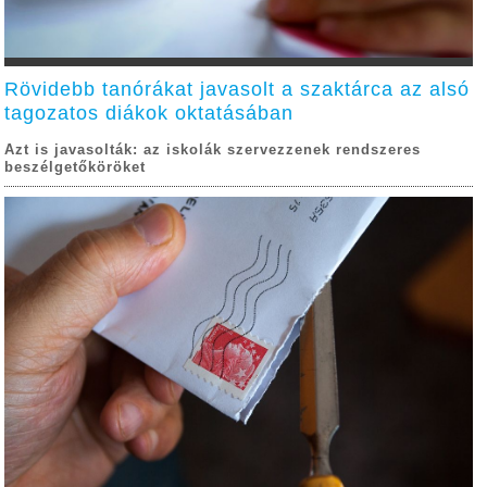
Rövidebb tanórákat javasolt a szaktárca az alsó
tagozatos diákok oktatásában
Azt is javasolták: az iskolák szervezzenek rendszeres
beszélgetőköröket