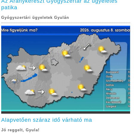
Az Aranykereszt Gyógyszertár az ügyeletes
patika
Gyógyszertári ügyeletek Gyulán
Alapvetően száraz idő várható ma
Jó reggelt, Gyula!