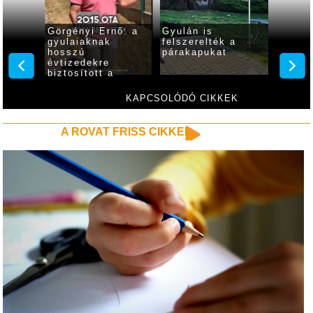
ültetik
Görgényi Ernő: a
Gyulán is
Gyulav
tákat
gyulaiaknak
felszerelték a
festet
hosszú
párakapukat
a Köz
évtizedekre
dolgoz
biztosított a
megfelelő
mennyiségű és
KAPCSOLÓDÓ CIKKEK
minőségű ivóvíz
A ROVAT FRISS CIKKEI